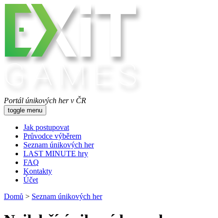
Portál únikových her v ČR
toggle menu
Jak postupovat
Průvodce výběrem
Seznam únikových her
LAST MINUTE hry
FAQ
Kontakty
Účet
Domů
>
Seznam únikových her