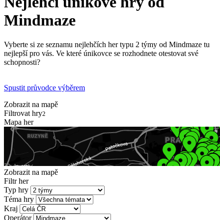
Nejlehčí únikové hry od
Mindmaze
Vyberte si ze seznamu nejlehčích her typu 2 týmy od Mindmaze tu
nejlepší pro vás. Ve které únikovce se rozhodnete otestovat své
schopnosti?
Spustit průvodce výběrem
Zobrazit na mapě
Filtrovat hry
2
Mapa her
Zobrazit na mapě
Filtr her
Typ hry
Téma hry
Kraj
Operátor