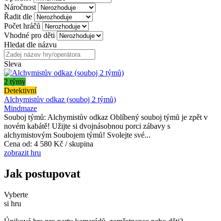
Náročnost
Řadit dle
Počet hráčů
Vhodné pro děti
Hledat dle názvu
Sleva
2 týmy
Detektivní
Alchymistův odkaz (souboj 2 týmů)
Mindmaze
Souboj týmů: Alchymistův odkaz Oblíbený souboj týmů je zpět v
novém kabátě! Užijte si dvojnásobnou porci zábavy s
alchymistovým Soubojem týmů! Svolejte své...
Cena od:
4 580 Kč / skupina
zobrazit hru
Jak postupovat
Vyberte
si hru