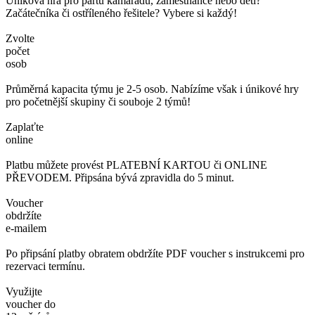
Úniková hra pro partu kamarádů, zaměstnance nebo děti?
Začátečníka či ostříleného řešitele? Vybere si každý!
Zvolte
počet
osob
Průměrná kapacita týmu je 2-5 osob. Nabízíme však i únikové hry
pro početnější skupiny či souboje 2 týmů!
Zaplaťte
online
Platbu můžete provést PLATEBNÍ KARTOU či ONLINE
PŘEVODEM. Připsána bývá zpravidla do 5 minut.
Voucher
obdržíte
e-mailem
Po připsání platby obratem obdržíte PDF voucher s instrukcemi pro
rezervaci termínu.
Využijte
voucher do