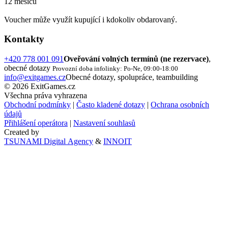
12 měsíců
Voucher může využít kupující i kdokoliv obdarovaný.
Kontakty
+420 778 001 091
Oveřování volných termínů (ne rezervace)
,
obecné dotazy
Provozní doba infolinky: Po-Ne, 09:00-18:00
info@exitgames.cz
Obecné dotazy, spolupráce, teambuilding
© 2026 ExitGames.cz
Všechna práva vyhrazena
Obchodní podmínky
|
Často kladené dotazy
|
Ochrana osobních
údajů
Přihlášení operátora
|
Nastavení souhlasů
Created by
TSUNAMI Digital Agency
&
INNOIT