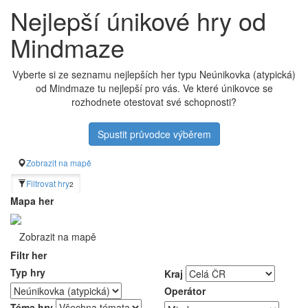
Nejlepší únikové hry od
Mindmaze
Vyberte si ze seznamu nejlepších her typu Neúnikovka (atypická)
od Mindmaze tu nejlepší pro vás. Ve které únikovce se
rozhodnete otestovat své schopnosti?
Spustit průvodce výběrem
Zobrazit na mapě
Filtrovat hry
2
Mapa her
Zobrazit na mapě
Filtr her
Typ hry
Kraj
Operátor
Téma hry