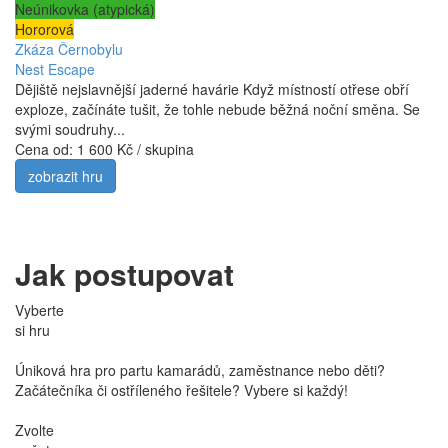
Neúnikovka (atypická)
Hororová
Zkáza Černobylu
Nest Escape
Dějiště nejslavnější jaderné havárie Když místností otřese obří
exploze, začínáte tušit, že tohle nebude běžná noční směna. Se
svými soudruhy...
Cena od:
1 600 Kč / skupina
zobrazit hru
Jak postupovat
Vyberte
si hru
Úniková hra pro partu kamarádů, zaměstnance nebo děti?
Začátečníka či ostříleného řešitele? Vybere si každý!
Zvolte