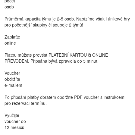
počet
osob
Průměrná kapacita týmu je 2-5 osob. Nabízíme však i únikové hry
pro početnější skupiny či souboje 2 týmů!
Zaplaťte
online
Platbu můžete provést PLATEBNÍ KARTOU či ONLINE
PŘEVODEM. Připsána bývá zpravidla do 5 minut.
Voucher
obdržíte
e-mailem
Po připsání platby obratem obdržíte PDF voucher s instrukcemi
pro rezervaci termínu.
Využijte
voucher do
12 měsíců