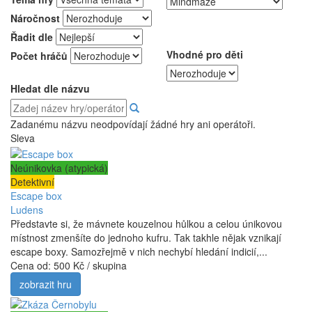
Náročnost
Řadit dle
Vhodné pro děti
Počet hráčů
Hledat dle názvu
Zadanému názvu neodpovídají žádné hry ani operátoři.
Sleva
Neúnikovka (atypická)
Detektivní
Escape box
Ludens
Představte si, že mávnete kouzelnou hůlkou a celou únikovou
místnost zmenšíte do jednoho kufru. Tak takhle nějak vznikají
escape boxy. Samozřejmě v nich nechybí hledání indicií,...
Cena od:
500 Kč / skupina
zobrazit hru