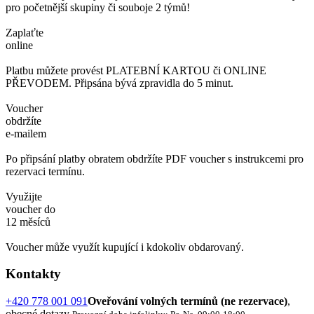
pro početnější skupiny či souboje 2 týmů!
Zaplaťte
online
Platbu můžete provést PLATEBNÍ KARTOU či ONLINE
PŘEVODEM. Připsána bývá zpravidla do 5 minut.
Voucher
obdržíte
e-mailem
Po připsání platby obratem obdržíte PDF voucher s instrukcemi pro
rezervaci termínu.
Využijte
voucher do
12 měsíců
Voucher může využít kupující i kdokoliv obdarovaný.
Kontakty
+420 778 001 091
Oveřování volných termínů (ne rezervace)
,
obecné dotazy