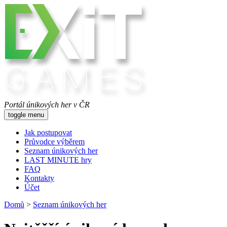
Portál únikových her v ČR
toggle menu
Jak postupovat
Průvodce výběrem
Seznam únikových her
LAST MINUTE hry
FAQ
Kontakty
Účet
Domů
>
Seznam únikových her