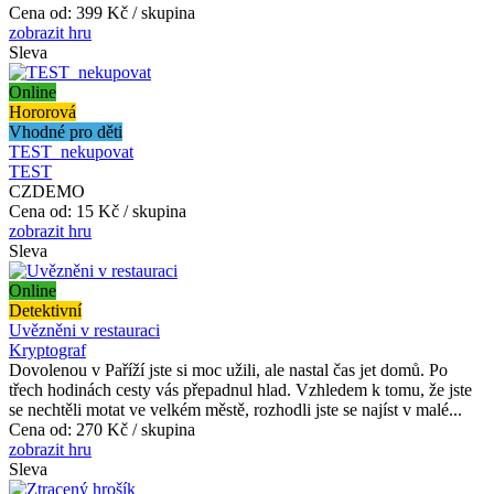
Cena od:
399 Kč / skupina
zobrazit hru
Sleva
Online
Hororová
Vhodné pro děti
TEST_nekupovat
TEST
CZDEMO
Cena od:
15 Kč / skupina
zobrazit hru
Sleva
Online
Detektivní
Uvězněni v restauraci
Kryptograf
Dovolenou v Paříží jste si moc užili, ale nastal čas jet domů. Po
třech hodinách cesty vás přepadnul hlad. Vzhledem k tomu, že jste
se nechtěli motat ve velkém městě, rozhodli jste se najíst v malé...
Cena od:
270 Kč / skupina
zobrazit hru
Sleva