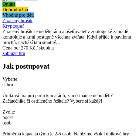
Online
Dobrodružná
Vhodné pro děti
Ztracený hrošík
Kryptograf
Ztracený hrošík Je neděle ráno a ošetřovatel v zoologické zahradě
kontroluje a krmí postupně všechna zvířata. Když přijde k pavilonu
hrochů, nachází tam smutný...
Cena od:
270 Kč / skupina
zobrazit hru
Jak postupovat
Vyberte
si hru
Úniková hra pro partu kamarádů, zaměstnance nebo děti?
Začátečníka či ostříleného řešitele? Vybere si každý!
Zvolte
počet
osob
Průměrná kapacita týmu je 2-5 osob. Nabízíme však i únikové hry