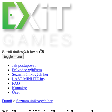
Portál únikových her v ČR
toggle menu
Jak postupovat
Průvodce výběrem
Seznam únikových her
LAST MINUTE hry
FAQ
Kontakty
Účet
Domů
>
Seznam únikových her