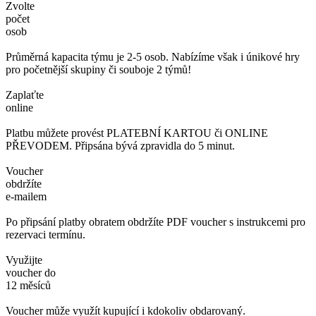
Zvolte
počet
osob
Průměrná kapacita týmu je 2-5 osob. Nabízíme však i únikové hry
pro početnější skupiny či souboje 2 týmů!
Zaplaťte
online
Platbu můžete provést PLATEBNÍ KARTOU či ONLINE
PŘEVODEM. Připsána bývá zpravidla do 5 minut.
Voucher
obdržíte
e-mailem
Po připsání platby obratem obdržíte PDF voucher s instrukcemi pro
rezervaci termínu.
Využijte
voucher do
12 měsíců
Voucher může využít kupující i kdokoliv obdarovaný.