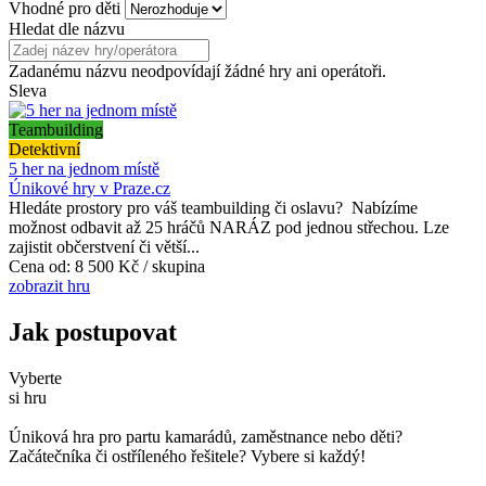
Vhodné pro děti
Hledat dle názvu
Zadanému názvu neodpovídají žádné hry ani operátoři.
Sleva
Teambuilding
Detektivní
5 her na jednom místě
Únikové hry v Praze.cz
Hledáte prostory pro váš teambuilding či oslavu? Nabízíme
možnost odbavit až 25 hráčů NARÁZ pod jednou střechou. Lze
zajistit občerstvení či větší...
Cena od:
8 500 Kč / skupina
zobrazit hru
Jak postupovat
Vyberte
si hru
Úniková hra pro partu kamarádů, zaměstnance nebo děti?
Začátečníka či ostříleného řešitele? Vybere si každý!