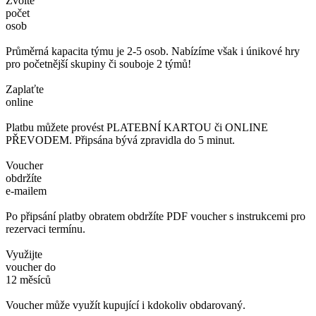
Zvolte
počet
osob
Průměrná kapacita týmu je 2-5 osob. Nabízíme však i únikové hry
pro početnější skupiny či souboje 2 týmů!
Zaplaťte
online
Platbu můžete provést PLATEBNÍ KARTOU či ONLINE
PŘEVODEM. Připsána bývá zpravidla do 5 minut.
Voucher
obdržíte
e-mailem
Po připsání platby obratem obdržíte PDF voucher s instrukcemi pro
rezervaci termínu.
Využijte
voucher do
12 měsíců
Voucher může využít kupující i kdokoliv obdarovaný.