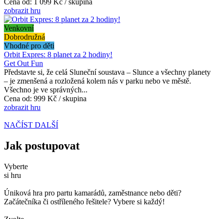
Cena od:
1 099 Kč / skupina
zobrazit hru
Venkovní
Dobrodružná
Vhodné pro děti
Orbit Expres: 8 planet za 2 hodiny!
Get Out Fun
Představte si, že celá Sluneční soustava – Slunce a všechny planety
– je zmenšená a rozložená kolem nás v parku nebo ve městě.
Všechno je ve správných...
Cena od:
999 Kč / skupina
zobrazit hru
NAČÍST DALŠÍ
Jak postupovat
Vyberte
si hru
Úniková hra pro partu kamarádů, zaměstnance nebo děti?
Začátečníka či ostříleného řešitele? Vybere si každý!