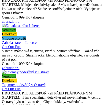
HRU ZAKUPTE ALESPOŇ 72h PŘED PLÁNOVANÝM
STARTEM. Milujete detektivky, ale už vás nebaví jen sedět doma a
koukat na ně v televizi? Staňte se součástí jedné z nich! Vydejte se
spolu s týmem...
Cena od:
1 099 Kč / skupina
zobrazit hru
Venkovní
Detektivní
Vhodné pro děti
Záhada starého Liberce
Get Out Fun
Všichni máme svá tajemství, která si bedlivě střežíme. I každá věc
má svůj osud... Stará hračka, kterou náhodně objevíte, vás donutí
pátrat po...
Cena od:
1 099 Kč / skupina
zobrazit hru
Venkovní
Detektivní
Tajemný podezřelý v Ostravě
Get Out Fun
HRU ZAKUPTE ALESPOŇ 72h PŘED PLÁNOVANÝM
STARTEM. Tým speciálních detektivů má nové hlášení. V centru
Ostravy bylo nalezeno tělo. Chybí doklady, vražedná...