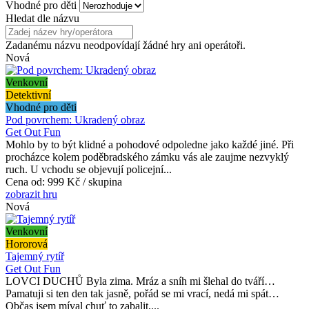
Vhodné pro děti
Hledat dle názvu
Zadanému názvu neodpovídají žádné hry ani operátoři.
Nová
Venkovní
Detektivní
Vhodné pro děti
Pod povrchem: Ukradený obraz
Get Out Fun
Mohlo by to být klidné a pohodové odpoledne jako každé jiné. Při
procházce kolem poděbradského zámku vás ale zaujme nezvyklý
ruch. U vchodu se objevují policejní...
Cena od:
999 Kč / skupina
zobrazit hru
Nová
Venkovní
Hororová
Tajemný rytíř
Get Out Fun
LOVCI DUCHŮ Byla zima. Mráz a sníh mi šlehal do tváří…
Pamatuji si ten den tak jasně, pořád se mi vrací, nedá mi spát…
Občas jsem míval chuť to zabalit,...