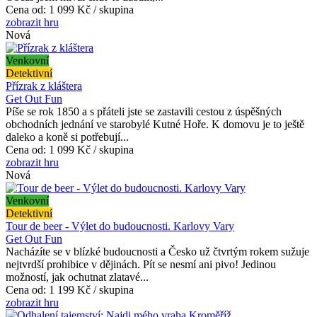
Cena od:
1 099 Kč / skupina
zobrazit hru
Nová
Venkovní
Detektivní
Přízrak z kláštera
Get Out Fun
Píše se rok 1850 a s přáteli jste se zastavili cestou z úspěšných
obchodních jednání ve starobylé Kutné Hoře. K domovu je to ještě
daleko a koně si potřebují...
Cena od:
1 099 Kč / skupina
zobrazit hru
Nová
Venkovní
Detektivní
Tour de beer - Výlet do budoucnosti. Karlovy Vary
Get Out Fun
Nacházíte se v blízké budoucnosti a Česko už čtvrtým rokem sužuje
nejtvrdší prohibice v dějinách. Pít se nesmí ani pivo! Jedinou
možností, jak ochutnat zlatavé...
Cena od:
1 199 Kč / skupina
zobrazit hru