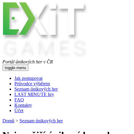
Portál únikových her v ČR
toggle menu
Jak postupovat
Průvodce výběrem
Seznam únikových her
LAST MINUTE hry
FAQ
Kontakty
Účet
Domů
>
Seznam únikových her