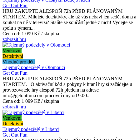
Get Out Fun
HRU ZAKUPTE ALESPOŇ 72h PŘED PLÁNOVANÝM
STARTEM. Milujete detektivky, ale už vás nebaví jen sedět doma a
koukat na ně v televizi? Staňte se součástí jedné z nich! Vydejte se
spolu s týmem...
Cena od:
1 099 Kč / skupina
zobrazit hru
Venkovní
Detektivní
Vhodné pro děti
Tajemný podezřelý v Olomouci
Get Out Fun
HRU ZAKUPTE ALESPOŇ 72h PŘED PLÁNOVANÝM
STARTEM. O aktivační kód a pokyny k hraní hry si zažádejte u
provozovatele hry alespoň 72h předem na adrese
info@getoutfun.com pracovní dny od 9:00...
Cena od:
1 099 Kč / skupina
zobrazit hru
Venkovní
Detektivní
Tajemný podezřelý v Liberci
Get Out Fun