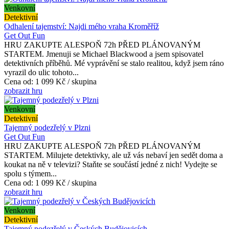
Venkovní
Detektivní
Odhalení tajemství: Najdi mého vraha Kroměříž
Get Out Fun
HRU ZAKUPTE ALESPOŇ 72h PŘED PLÁNOVANÝM
STARTEM. Jmenuji se Michael Blackwood a jsem spisovatel
detektivních příběhů. Mé vyprávění se stalo realitou, když jsem ráno
vyrazil do ulic tohoto...
Cena od:
1 099 Kč / skupina
zobrazit hru
Venkovní
Detektivní
Tajemný podezřelý v Plzni
Get Out Fun
HRU ZAKUPTE ALESPOŇ 72h PŘED PLÁNOVANÝM
STARTEM. Milujete detektivky, ale už vás nebaví jen sedět doma a
koukat na ně v televizi? Staňte se součástí jedné z nich! Vydejte se
spolu s týmem...
Cena od:
1 099 Kč / skupina
zobrazit hru
Venkovní
Detektivní
Tajemný podezřelý v Českých Budějovicích