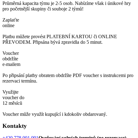
Průměrná kapacita týmu je 2-5 osob. Nabízíme však i únikové hry
pro početnější skupiny či souboje 2 týmů!
Zaplaťte
online
Platbu můžete provést PLATEBNÍ KARTOU či ONLINE
PŘEVODEM. Připsána bývá zpravidla do 5 minut.
Voucher
obdržíte
e-mailem
Po připsání platby obratem obdržíte PDF voucher s instrukcemi pro
rezervaci termínu.
Využijte
voucher do
12 měsíců
Voucher může využít kupující i kdokoliv obdarovaný.
Kontakty
+420 778 001 091
Oveřování volných termínů (ne rezervace)
,