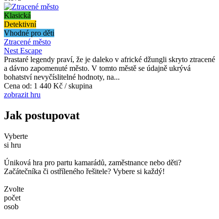
Klasická
Detektivní
Vhodné pro děti
Ztracené město
Nest Escape
Prastaré legendy praví, že je daleko v africké džungli skryto ztracené
a dávno zapomenuté město. V tomto městě se údajně ukrývá
bohatství nevyčíslitelné hodnoty, na...
Cena od:
1 440 Kč / skupina
zobrazit hru
Jak postupovat
Vyberte
si hru
Úniková hra pro partu kamarádů, zaměstnance nebo děti?
Začátečníka či ostříleného řešitele? Vybere si každý!
Zvolte
počet
osob