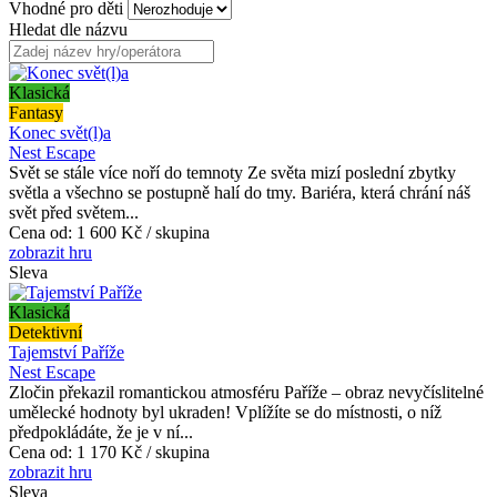
Vhodné pro děti
Hledat dle názvu
Klasická
Fantasy
Konec svět(l)a
Nest Escape
Svět se stále více noří do temnoty Ze světa mizí poslední zbytky
světla a všechno se postupně halí do tmy. Bariéra, která chrání náš
svět před světem...
Cena od:
1 600 Kč / skupina
zobrazit hru
Sleva
Klasická
Detektivní
Tajemství Paříže
Nest Escape
Zločin překazil romantickou atmosféru Paříže – obraz nevyčíslitelné
umělecké hodnoty byl ukraden! Vplížíte se do místnosti, o níž
předpokládáte, že je v ní...
Cena od:
1 170 Kč / skupina
zobrazit hru
Sleva