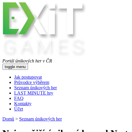
Portál únikových her v ČR
toggle menu
Jak postupovat
Průvodce výběrem
Seznam únikových her
LAST MINUTE hry
FAQ
Kontakty
Účet
Domů
>
Seznam únikových her