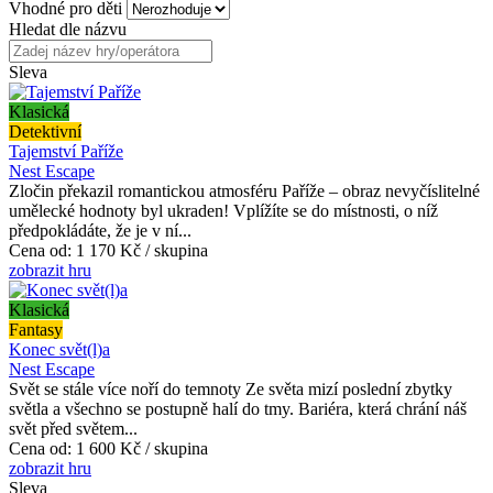
Vhodné pro děti
Hledat dle názvu
Sleva
Klasická
Detektivní
Tajemství Paříže
Nest Escape
Zločin překazil romantickou atmosféru Paříže – obraz nevyčíslitelné
umělecké hodnoty byl ukraden! Vplížíte se do místnosti, o níž
předpokládáte, že je v ní...
Cena od:
1 170 Kč / skupina
zobrazit hru
Klasická
Fantasy
Konec svět(l)a
Nest Escape
Svět se stále více noří do temnoty Ze světa mizí poslední zbytky
světla a všechno se postupně halí do tmy. Bariéra, která chrání náš
svět před světem...
Cena od:
1 600 Kč / skupina
zobrazit hru
Sleva