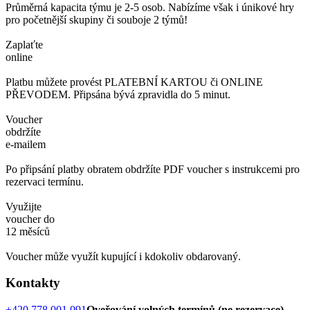
Průměrná kapacita týmu je 2-5 osob. Nabízíme však i únikové hry
pro početnější skupiny či souboje 2 týmů!
Zaplaťte
online
Platbu můžete provést PLATEBNÍ KARTOU či ONLINE
PŘEVODEM. Připsána bývá zpravidla do 5 minut.
Voucher
obdržíte
e-mailem
Po připsání platby obratem obdržíte PDF voucher s instrukcemi pro
rezervaci termínu.
Využijte
voucher do
12 měsíců
Voucher může využít kupující i kdokoliv obdarovaný.
Kontakty
+420 778 001 091
Oveřování volných termínů (ne rezervace)
,