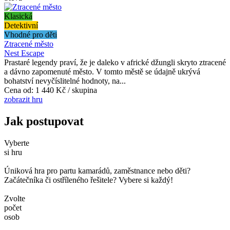
Klasická
Detektivní
Vhodné pro děti
Ztracené město
Nest Escape
Prastaré legendy praví, že je daleko v africké džungli skryto ztracené
a dávno zapomenuté město. V tomto městě se údajně ukrývá
bohatství nevyčíslitelné hodnoty, na...
Cena od:
1 440 Kč / skupina
zobrazit hru
Jak postupovat
Vyberte
si hru
Úniková hra pro partu kamarádů, zaměstnance nebo děti?
Začátečníka či ostříleného řešitele? Vybere si každý!
Zvolte
počet
osob