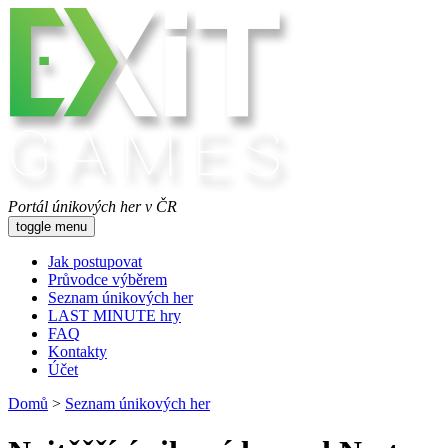
Portál únikových her v ČR
toggle menu
Jak postupovat
Průvodce výběrem
Seznam únikových her
LAST MINUTE hry
FAQ
Kontakty
Účet
Domů
>
Seznam únikových her