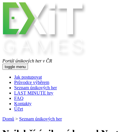
Portál únikových her v ČR
toggle menu
Jak postupovat
Průvodce výběrem
Seznam únikových her
LAST MINUTE hry
FAQ
Kontakty
Účet
Domů
>
Seznam únikových her