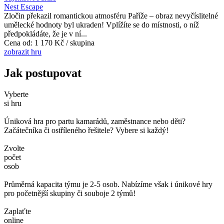
Nest Escape
Zločin překazil romantickou atmosféru Paříže – obraz nevyčíslitelné
umělecké hodnoty byl ukraden! Vplížíte se do místnosti, o níž
předpokládáte, že je v ní...
Cena od:
1 170 Kč / skupina
zobrazit hru
Jak postupovat
Vyberte
si hru
Úniková hra pro partu kamarádů, zaměstnance nebo děti?
Začátečníka či ostříleného řešitele? Vybere si každý!
Zvolte
počet
osob
Průměrná kapacita týmu je 2-5 osob. Nabízíme však i únikové hry
pro početnější skupiny či souboje 2 týmů!
Zaplaťte
online