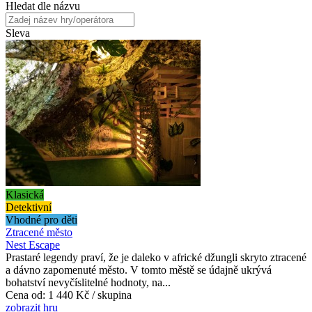
Hledat dle názvu
Sleva
Klasická
Detektivní
Vhodné pro děti
Ztracené město
Nest Escape
Prastaré legendy praví, že je daleko v africké džungli skryto ztracené
a dávno zapomenuté město. V tomto městě se údajně ukrývá
bohatství nevyčíslitelné hodnoty, na...
Cena od:
1 440 Kč / skupina
zobrazit hru