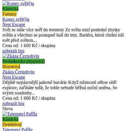
Klasická
Fantasy
Konec svět(l)a
Nest Escape
Svět se stále více noří do temnoty Ze světa mizí poslední zbytky
světla a všechno se postupně halí do tmy. Bariéra, která chrání náš
svět před světem...
Cena od:
1 600 Kč / skupina
zobrazit hru
Neúnikovka (atypická)
Hororová
Zkáza Černobylu
Nest Escape
Dějiště nejslavnější jaderné havárie Když místností otřese obří
exploze, začínáte tušit, že tohle nebude běžná noční směna. Se
svými soudruhy...
Cena od:
1 600 Kč / skupina
zobrazit hru
Sleva
Klasická
Detektivní
Tajemství Paříže