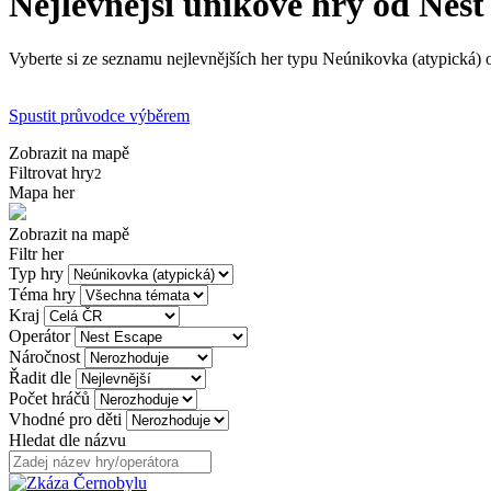
Nejlevnější únikové hry od Nest
Vyberte si ze seznamu nejlevnějších her typu Neúnikovka (atypická) o
Spustit průvodce výběrem
Zobrazit na mapě
Filtrovat hry
2
Mapa her
Zobrazit na mapě
Filtr her
Typ hry
Téma hry
Kraj
Operátor
Náročnost
Řadit dle
Počet hráčů
Vhodné pro děti
Hledat dle názvu