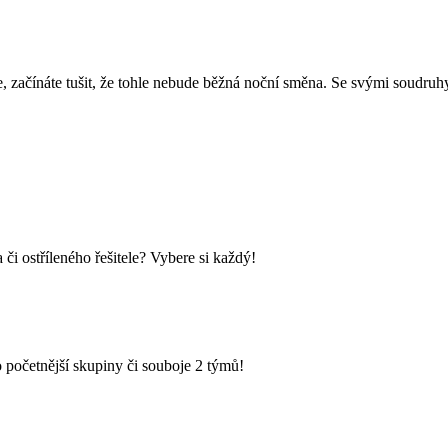
e, začínáte tušit, že tohle nebude běžná noční směna. Se svými soudruhy
i ostříleného řešitele? Vybere si každý!
 početnější skupiny či souboje 2 týmů!