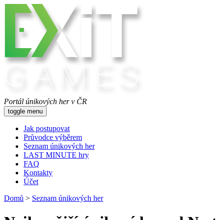
Portál únikových her v ČR
toggle menu
Jak postupovat
Průvodce výběrem
Seznam únikových her
LAST MINUTE hry
FAQ
Kontakty
Účet
Domů
>
Seznam únikových her