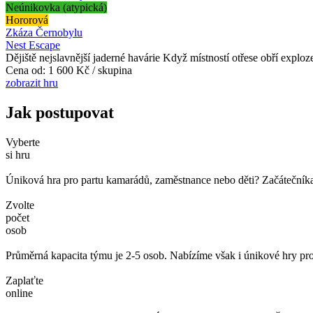
Neúnikovka (atypická)
Hororová
Zkáza Černobylu
Nest Escape
Dějiště nejslavnější jaderné havárie Když místností otřese obří exploz
Cena od:
1 600 Kč / skupina
zobrazit hru
Jak postupovat
Vyberte
si hru
Úniková hra pro partu kamarádů, zaměstnance nebo děti? Začátečníka č
Zvolte
počet
osob
Průměrná kapacita týmu je 2-5 osob. Nabízíme však i únikové hry pro
Zaplaťte
online