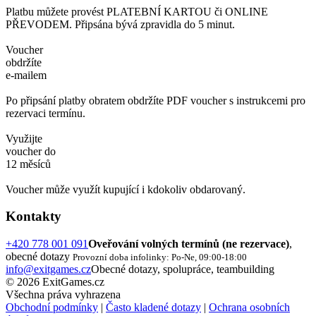
Platbu můžete provést PLATEBNÍ KARTOU či ONLINE
PŘEVODEM. Připsána bývá zpravidla do 5 minut.
Voucher
obdržíte
e-mailem
Po připsání platby obratem obdržíte PDF voucher s instrukcemi pro
rezervaci termínu.
Využijte
voucher do
12 měsíců
Voucher může využít kupující i kdokoliv obdarovaný.
Kontakty
+420 778 001 091
Oveřování volných termínů (ne rezervace)
,
obecné dotazy
Provozní doba infolinky: Po-Ne, 09:00-18:00
info@exitgames.cz
Obecné dotazy, spolupráce, teambuilding
© 2026 ExitGames.cz
Všechna práva vyhrazena
Obchodní podmínky
|
Často kladené dotazy
|
Ochrana osobních