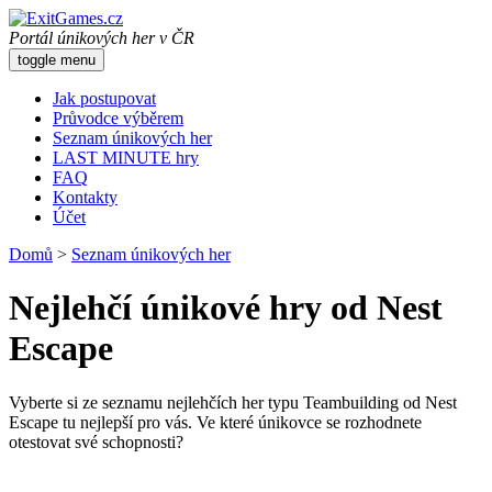
Portál únikových her v ČR
toggle menu
Jak postupovat
Průvodce výběrem
Seznam únikových her
LAST MINUTE hry
FAQ
Kontakty
Účet
Domů
>
Seznam únikových her
Nejlehčí únikové hry od Nest
Escape
Vyberte si ze seznamu nejlehčích her typu Teambuilding od Nest
Escape tu nejlepší pro vás. Ve které únikovce se rozhodnete
otestovat své schopnosti?