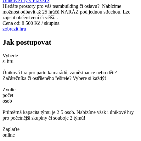
Únikové hry v Praze.cz
Hledáte prostory pro váš teambuilding či oslavu? Nabízíme
možnost odbavit až 25 hráčů NARÁZ pod jednou střechou. Lze
zajistit občerstvení či větší...
Cena od:
8 500 Kč / skupina
zobrazit hru
Jak postupovat
Vyberte
si hru
Úniková hra pro partu kamarádů, zaměstnance nebo děti?
Začátečníka či ostříleného řešitele? Vybere si každý!
Zvolte
počet
osob
Průměrná kapacita týmu je 2-5 osob. Nabízíme však i únikové hry
pro početnější skupiny či souboje 2 týmů!
Zaplaťte
online