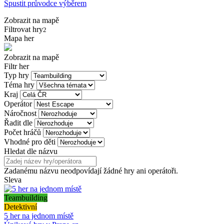
Spustit průvodce výběrem
Zobrazit na mapě
Filtrovat hry
2
Mapa her
Zobrazit na mapě
Filtr her
Typ hry
Téma hry
Kraj
Operátor
Náročnost
Řadit dle
Počet hráčů
Vhodné pro děti
Hledat dle názvu
Zadanému názvu neodpovídají žádné hry ani operátoři.
Sleva
Teambuilding
Detektivní
5 her na jednom místě