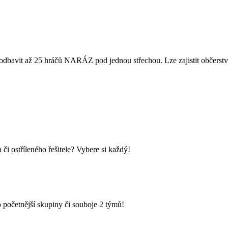
dbavit až 25 hráčů NARÁZ pod jednou střechou. Lze zajistit občerstven
i ostříleného řešitele? Vybere si každý!
 početnější skupiny či souboje 2 týmů!