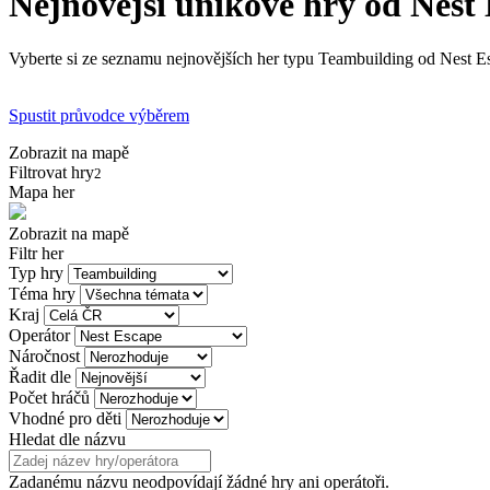
Nejnovější únikové hry od Nest
Vyberte si ze seznamu nejnovějších her typu Teambuilding od Nest Esc
Spustit průvodce výběrem
Zobrazit na mapě
Filtrovat hry
2
Mapa her
Zobrazit na mapě
Filtr her
Typ hry
Téma hry
Kraj
Operátor
Náročnost
Řadit dle
Počet hráčů
Vhodné pro děti
Hledat dle názvu
Zadanému názvu neodpovídají žádné hry ani operátoři.