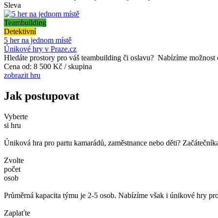
Sleva
Teambuilding
Detektivní
5 her na jednom místě
Únikové hry v Praze.cz
Hledáte prostory pro váš teambuilding či oslavu? Nabízíme možnost o
Cena od:
8 500 Kč / skupina
zobrazit hru
Jak postupovat
Vyberte
si hru
Úniková hra pro partu kamarádů, zaměstnance nebo děti? Začátečníka č
Zvolte
počet
osob
Průměrná kapacita týmu je 2-5 osob. Nabízíme však i únikové hry pro
Zaplaťte