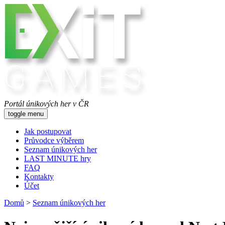
Portál únikových her v ČR
toggle menu
Jak postupovat
Průvodce výběrem
Seznam únikových her
LAST MINUTE hry
FAQ
Kontakty
Účet
Domů
>
Seznam únikových her