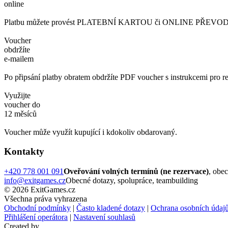
online
Platbu můžete provést PLATEBNÍ KARTOU či ONLINE PŘEVODEM. 
Voucher
obdržíte
e-mailem
Po připsání platby obratem obdržíte PDF voucher s instrukcemi pro re
Využijte
voucher do
12 měsíců
Voucher může využít kupující i kdokoliv obdarovaný.
Kontakty
+420 778 001 091
Oveřování volných termínů (ne rezervace)
, obe
info@exitgames.cz
Obecné dotazy, spolupráce, teambuilding
© 2026 ExitGames.cz
Všechna práva vyhrazena
Obchodní podmínky
|
Často kladené dotazy
|
Ochrana osobních údaj
Přihlášení operátora
|
Nastavení souhlasů
Created by