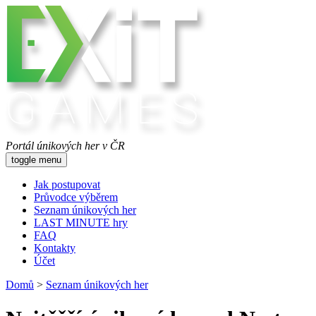
Portál únikových her v ČR
toggle menu
Jak postupovat
Průvodce výběrem
Seznam únikových her
LAST MINUTE hry
FAQ
Kontakty
Účet
Domů
>
Seznam únikových her