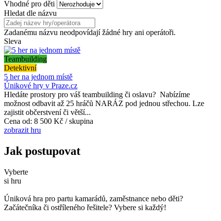
Vhodné pro děti
Hledat dle názvu
Zadanému názvu neodpovídají žádné hry ani operátoři.
Sleva
Teambuilding
Detektivní
5 her na jednom místě
Únikové hry v Praze.cz
Hledáte prostory pro váš teambuilding či oslavu? Nabízíme
možnost odbavit až 25 hráčů NARÁZ pod jednou střechou. Lze
zajistit občerstvení či větší...
Cena od:
8 500 Kč / skupina
zobrazit hru
Jak postupovat
Vyberte
si hru
Úniková hra pro partu kamarádů, zaměstnance nebo děti?
Začátečníka či ostříleného řešitele? Vybere si každý!