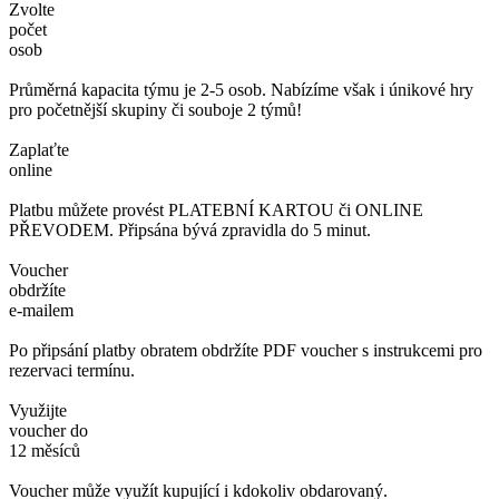
Zvolte
počet
osob
Průměrná kapacita týmu je 2-5 osob. Nabízíme však i únikové hry
pro početnější skupiny či souboje 2 týmů!
Zaplaťte
online
Platbu můžete provést PLATEBNÍ KARTOU či ONLINE
PŘEVODEM. Připsána bývá zpravidla do 5 minut.
Voucher
obdržíte
e-mailem
Po připsání platby obratem obdržíte PDF voucher s instrukcemi pro
rezervaci termínu.
Využijte
voucher do
12 měsíců
Voucher může využít kupující i kdokoliv obdarovaný.