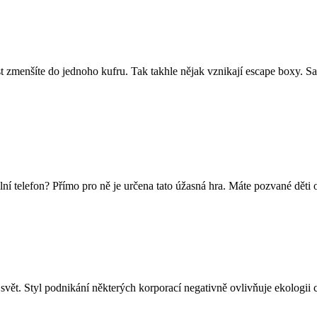
 zmenšíte do jednoho kufru. Tak takhle nějak vznikají escape boxy. Sam
ní telefon? Přímo pro ně je určena tato úžasná hra. Máte pozvané děti o
vět. Styl podnikání některých korporací negativně ovlivňuje ekologii ce