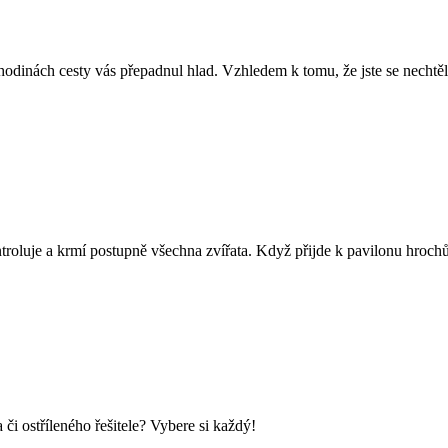
 hodinách cesty vás přepadnul hlad. Vzhledem k tomu, že jste se nechtěli
ntroluje a krmí postupně všechna zvířata. Když přijde k pavilonu hroch
i ostříleného řešitele? Vybere si každý!