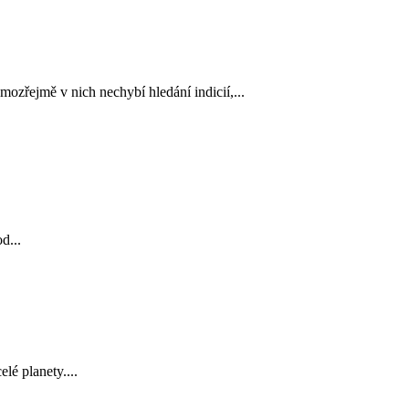
ozřejmě v nich nechybí hledání indicií,...
d...
lé planety....