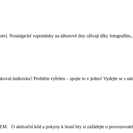
žství. Nostalgické vzpomínky na táborové dny ožívají díky fotografiím,.
enkovní únikovku? Problém vyřešen – spojte to v jedno! Vydejte se s ná
ní kód a pokyny k hraní hry si zažádejte u provozovatele hry