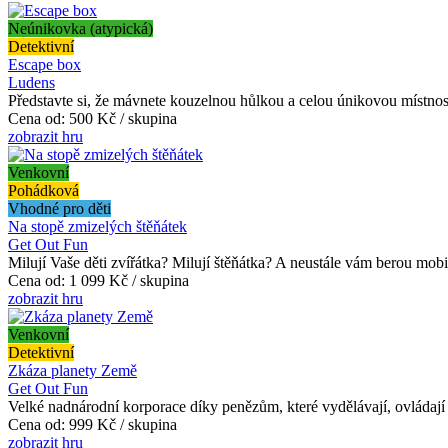
Neúnikovka (atypická)
Detektivní
Escape box
Ludens
Představte si, že mávnete kouzelnou hůlkou a celou únikovou místnost
Cena od:
500 Kč / skupina
zobrazit hru
Venkovní
Pohádková
Vhodné pro děti
Na stopě zmizelých štěňátek
Get Out Fun
Milují Vaše děti zvířátka? Milují štěňátka? A neustále vám berou mobil
Cena od:
1 099 Kč / skupina
zobrazit hru
Venkovní
Detektivní
Zkáza planety Země
Get Out Fun
Velké nadnárodní korporace díky penězům, které vydělávají, ovládají s
Cena od:
999 Kč / skupina
zobrazit hru