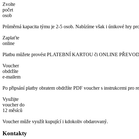
Zvolte
počet
osob
Průměrná kapacita týmu je 2-5 osob. Nabízíme však i únikové hry pro
Zaplaťte
online
Platbu můžete provést PLATEBNÍ KARTOU či ONLINE PŘEVODEM. 
Voucher
obdržíte
e-mailem
Po připsání platby obratem obdržíte PDF voucher s instrukcemi pro re
Využijte
voucher do
12 měsíců
Voucher může využít kupující i kdokoliv obdarovaný.
Kontakty