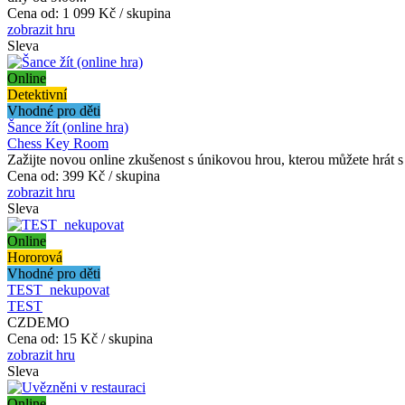
Cena od:
1 099 Kč / skupina
zobrazit hru
Sleva
Online
Detektivní
Vhodné pro děti
Šance žít (online hra)
Chess Key Room
Zažijte novou online zkušenost s únikovou hrou, kterou můžete hrát s 
Cena od:
399 Kč / skupina
zobrazit hru
Sleva
Online
Hororová
Vhodné pro děti
TEST_nekupovat
TEST
CZDEMO
Cena od:
15 Kč / skupina
zobrazit hru
Sleva
Online