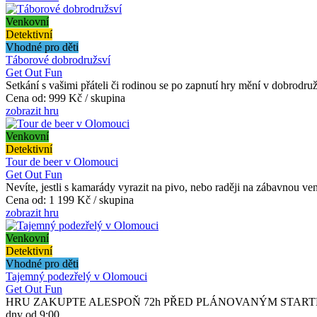
Venkovní
Detektivní
Vhodné pro děti
Táborové dobrodružsví
Get Out Fun
Setkání s vašimi přáteli či rodinou se po zapnutí hry mění v dobrodru
Cena od:
999 Kč / skupina
zobrazit hru
Venkovní
Detektivní
Tour de beer v Olomouci
Get Out Fun
Nevíte, jestli s kamarády vyrazit na pivo, nebo raději na zábavnou v
Cena od:
1 199 Kč / skupina
zobrazit hru
Venkovní
Detektivní
Vhodné pro děti
Tajemný podezřelý v Olomouci
Get Out Fun
HRU ZAKUPTE ALESPOŇ 72h PŘED PLÁNOVANÝM STARTEM. O aktivač
dny od 9:00...