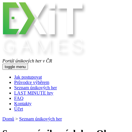
Portál únikových her v ČR
toggle menu
Jak postupovat
Průvodce výběrem
Seznam únikových her
LAST MINUTE hry
FAQ
Kontakty
Účet
Domů
>
Seznam únikových her