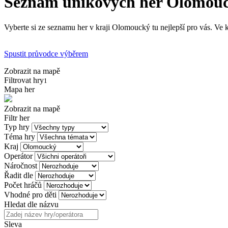
Seznam únikových her Olomou
Vyberte si ze seznamu her v kraji Olomoucký tu nejlepší pro vás. Ve 
Spustit průvodce výběrem
Zobrazit na mapě
Filtrovat hry
1
Mapa her
Zobrazit na mapě
Filtr her
Typ hry
Téma hry
Kraj
Operátor
Náročnost
Řadit dle
Počet hráčů
Vhodné pro děti
Hledat dle názvu
Sleva