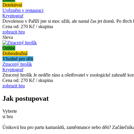
Detektivní
Uvězněni v restauraci
Kryptograf
Dovolenou v Paříží jste si moc užili, ale nastal čas jet domů. Po třech
Cena od:
270 Kč / skupina
zobrazit hru
Sleva
Online
Dobrodružná
Vhodné pro děti
Ztracený hrošík
Kryptograf
Ztracený hrošík Je neděle ráno a ošetřovatel v zoologické zahradě ko
Cena od:
270 Kč / skupina
zobrazit hru
Jak postupovat
Vyberte
si hru
Úniková hra pro partu kamarádů, zaměstnance nebo děti? Začátečníka č