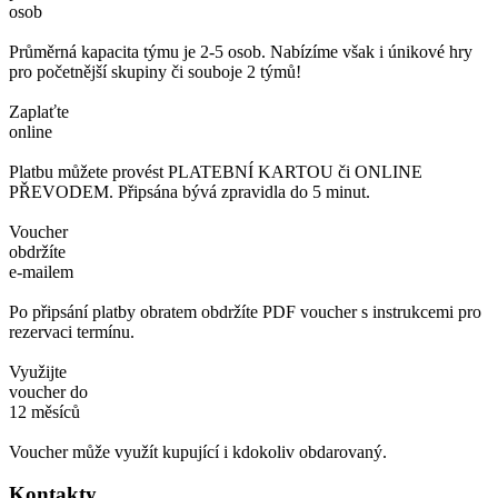
osob
Průměrná kapacita týmu je 2-5 osob. Nabízíme však i únikové hry
pro početnější skupiny či souboje 2 týmů!
Zaplaťte
online
Platbu můžete provést PLATEBNÍ KARTOU či ONLINE
PŘEVODEM. Připsána bývá zpravidla do 5 minut.
Voucher
obdržíte
e-mailem
Po připsání platby obratem obdržíte PDF voucher s instrukcemi pro
rezervaci termínu.
Využijte
voucher do
12 měsíců
Voucher může využít kupující i kdokoliv obdarovaný.
Kontakty