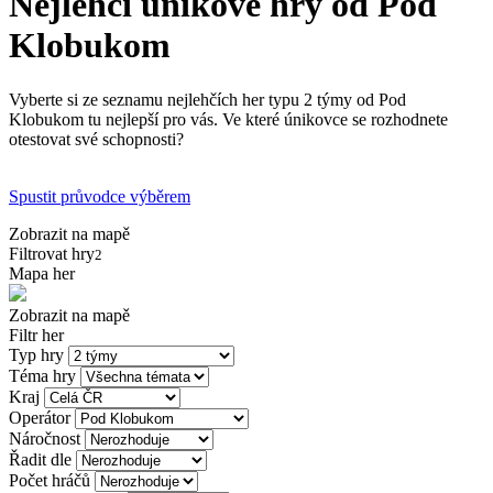
Nejlehčí únikové hry od Pod
Klobukom
Vyberte si ze seznamu nejlehčích her typu 2 týmy od Pod
Klobukom tu nejlepší pro vás. Ve které únikovce se rozhodnete
otestovat své schopnosti?
Spustit průvodce výběrem
Zobrazit na mapě
Filtrovat hry
2
Mapa her
Zobrazit na mapě
Filtr her
Typ hry
Téma hry
Kraj
Operátor
Náročnost
Řadit dle
Počet hráčů