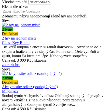
Vhodné pro děti
Hledat dle názvu
Zadanému názvu neodpovídají žádné hry ani operátoři.
Sleva
2 týmy
Detektivní
2 hry na jednom místě
Chess Key Room
Jste větší skupina a chcete si zahrát únikovku? Rozdělte se do 2
skupin a hrajte 2 hry ve stejný čas. Po hře se můžete vyměnit a
zjistit, komu šla která hra lépe. Nebo vyzvete soupeře v...
Cena od:
3 000 Kč / skupina
zobrazit hru
Sleva
2 týmy
Detektivní
Alchymistův odkaz (souboj 2 týmů)
Mindmaze
Souboj týmů: Alchymistův odkaz Oblíbený souboj týmů je zpět v
novém kabátě! Užijte si dvojnásobnou porci zábavy s
alchymistovým Soubojem týmů! Svolejte své...
Cena od:
4 580 Kč / skupina