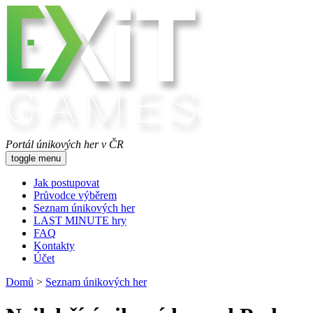
Portál únikových her v ČR
toggle menu
Jak postupovat
Průvodce výběrem
Seznam únikových her
LAST MINUTE hry
FAQ
Kontakty
Účet
Domů
>
Seznam únikových her