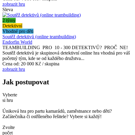
zobrazit hru
Sleva
2 týmy
Detektivní
Vhodné pro děti
Soutěž detektivů (online teambuilding)
Endorfin World
TEAMBUILDING PRO 10 - 300 DETEKTIVŮ? PROČ NE!
Soutěž detektivů je skupinová detektivní online hra vhodná pro váš
početný tým, kde se od každého družstva...
Cena od:
20 000 Kč / skupina
zobrazit hru
Jak postupovat
Vyberte
si hru
Úniková hra pro partu kamarádů, zaměstnance nebo děti?
Začátečníka či ostříleného řešitele? Vybere si každý!
Zvolte
počet