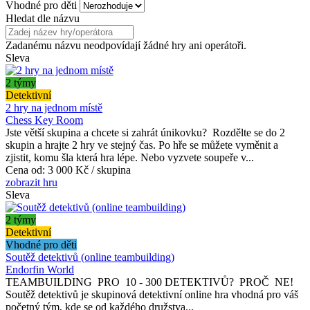
Vhodné pro děti
Hledat dle názvu
Zadanému názvu neodpovídají žádné hry ani operátoři.
Sleva
2 týmy
Detektivní
2 hry na jednom místě
Chess Key Room
Jste větší skupina a chcete si zahrát únikovku? Rozdělte se do 2
skupin a hrajte 2 hry ve stejný čas. Po hře se můžete vyměnit a
zjistit, komu šla která hra lépe. Nebo vyzvete soupeře v...
Cena od:
3 000 Kč / skupina
zobrazit hru
Sleva
2 týmy
Detektivní
Vhodné pro děti
Soutěž detektivů (online teambuilding)
Endorfin World
TEAMBUILDING PRO 10 - 300 DETEKTIVŮ? PROČ NE!
Soutěž detektivů je skupinová detektivní online hra vhodná pro váš
početný tým, kde se od každého družstva...