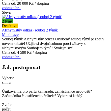
Cena od:
20 000 Kč / skupina
zobrazit hru
Sleva
2 týmy
Detektivní
Alchymistův odkaz (souboj 2 týmů)
Mindmaze
Souboj týmů: Alchymistův odkaz Oblíbený souboj týmů je zpět v
novém kabátě! Užijte si dvojnásobnou porci zábavy s
alchymistovým Soubojem týmů! Svolejte své...
Cena od:
4 580 Kč / skupina
zobrazit hru
Jak postupovat
Vyberte
si hru
Úniková hra pro partu kamarádů, zaměstnance nebo děti?
Začátečníka či ostříleného řešitele? Vybere si každý!
Zvolte
počet