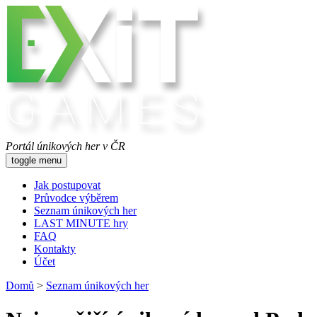
Portál únikových her v ČR
toggle menu
Jak postupovat
Průvodce výběrem
Seznam únikových her
LAST MINUTE hry
FAQ
Kontakty
Účet
Domů
>
Seznam únikových her