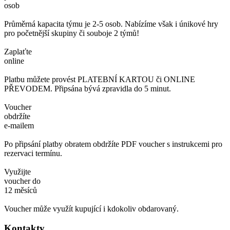
osob
Průměrná kapacita týmu je 2-5 osob. Nabízíme však i únikové hry
pro početnější skupiny či souboje 2 týmů!
Zaplaťte
online
Platbu můžete provést PLATEBNÍ KARTOU či ONLINE
PŘEVODEM. Připsána bývá zpravidla do 5 minut.
Voucher
obdržíte
e-mailem
Po připsání platby obratem obdržíte PDF voucher s instrukcemi pro
rezervaci termínu.
Využijte
voucher do
12 měsíců
Voucher může využít kupující i kdokoliv obdarovaný.
Kontakty