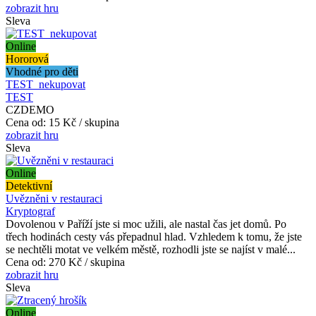
zobrazit hru
Sleva
Online
Hororová
Vhodné pro děti
TEST_nekupovat
TEST
CZDEMO
Cena od:
15 Kč / skupina
zobrazit hru
Sleva
Online
Detektivní
Uvězněni v restauraci
Kryptograf
Dovolenou v Paříží jste si moc užili, ale nastal čas jet domů. Po
třech hodinách cesty vás přepadnul hlad. Vzhledem k tomu, že jste
se nechtěli motat ve velkém městě, rozhodli jste se najíst v malé...
Cena od:
270 Kč / skupina
zobrazit hru
Sleva
Online