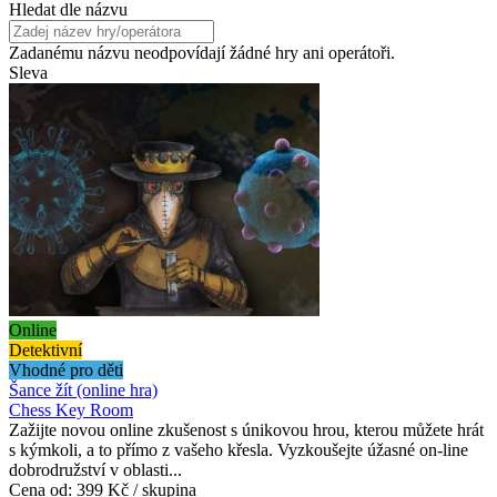
Hledat dle názvu
Zadanému názvu neodpovídají žádné hry ani operátoři.
Sleva
Online
Detektivní
Vhodné pro děti
Šance žít (online hra)
Chess Key Room
Zažijte novou online zkušenost s únikovou hrou, kterou můžete hrát
s kýmkoli, a to přímo z vašeho křesla. Vyzkoušejte úžasné on-line
dobrodružství v oblasti...
Cena od:
399 Kč / skupina