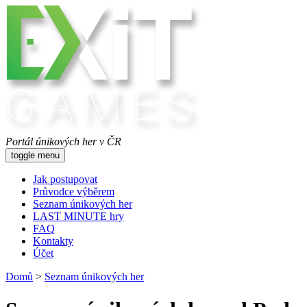
Portál únikových her v ČR
toggle menu
Jak postupovat
Průvodce výběrem
Seznam únikových her
LAST MINUTE hry
FAQ
Kontakty
Účet
Domů
>
Seznam únikových her