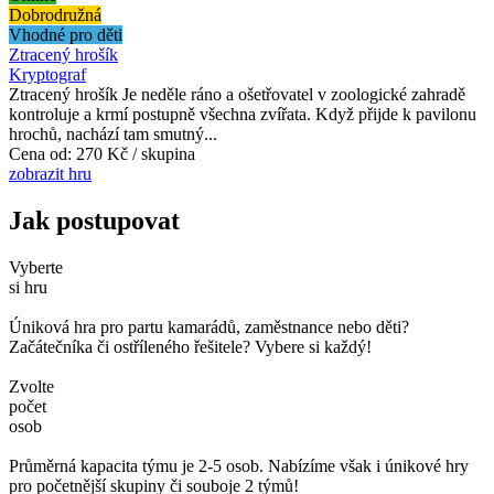
Dobrodružná
Vhodné pro děti
Ztracený hrošík
Kryptograf
Ztracený hrošík Je neděle ráno a ošetřovatel v zoologické zahradě
kontroluje a krmí postupně všechna zvířata. Když přijde k pavilonu
hrochů, nachází tam smutný...
Cena od:
270 Kč / skupina
zobrazit hru
Jak postupovat
Vyberte
si hru
Úniková hra pro partu kamarádů, zaměstnance nebo děti?
Začátečníka či ostříleného řešitele? Vybere si každý!
Zvolte
počet
osob
Průměrná kapacita týmu je 2-5 osob. Nabízíme však i únikové hry
pro početnější skupiny či souboje 2 týmů!