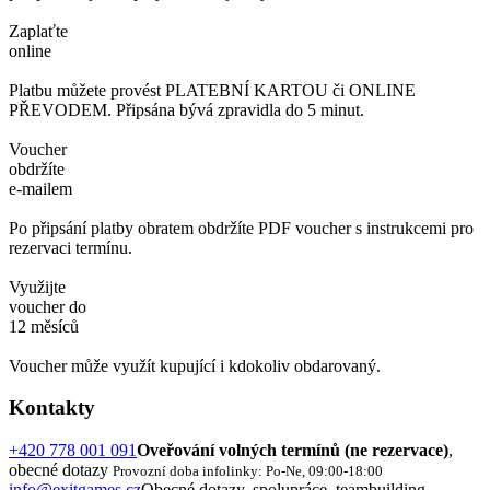
Zaplaťte
online
Platbu můžete provést PLATEBNÍ KARTOU či ONLINE
PŘEVODEM. Připsána bývá zpravidla do 5 minut.
Voucher
obdržíte
e-mailem
Po připsání platby obratem obdržíte PDF voucher s instrukcemi pro
rezervaci termínu.
Využijte
voucher do
12 měsíců
Voucher může využít kupující i kdokoliv obdarovaný.
Kontakty
+420 778 001 091
Oveřování volných termínů (ne rezervace)
,
obecné dotazy
Provozní doba infolinky: Po-Ne, 09:00-18:00
info@exitgames.cz
Obecné dotazy, spolupráce, teambuilding