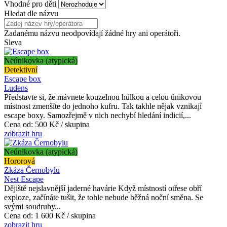
Vhodné pro děti
Hledat dle názvu
Zadanému názvu neodpovídají žádné hry ani operátoři.
Sleva
Neúnikovka (atypická)
Detektivní
Escape box
Ludens
Představte si, že mávnete kouzelnou hůlkou a celou únikovou
místnost zmenšíte do jednoho kufru. Tak takhle nějak vznikají
escape boxy. Samozřejmě v nich nechybí hledání indicií,...
Cena od:
500 Kč / skupina
zobrazit hru
Neúnikovka (atypická)
Hororová
Zkáza Černobylu
Nest Escape
Dějiště nejslavnější jaderné havárie Když místností otřese obří
exploze, začínáte tušit, že tohle nebude běžná noční směna. Se
svými soudruhy...
Cena od:
1 600 Kč / skupina
zobrazit hru