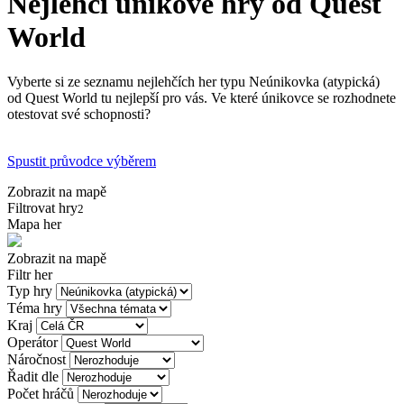
Nejlehčí únikové hry od Quest
World
Vyberte si ze seznamu nejlehčích her typu Neúnikovka (atypická)
od Quest World tu nejlepší pro vás. Ve které únikovce se rozhodnete
otestovat své schopnosti?
Spustit průvodce výběrem
Zobrazit na mapě
Filtrovat hry
2
Mapa her
Zobrazit na mapě
Filtr her
Typ hry
Téma hry
Kraj
Operátor
Náročnost
Řadit dle
Počet hráčů