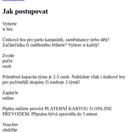
Jak postupovat
Vyberte
si hru
Úniková hra pro partu kamarádů, zaměstnance nebo děti?
Začátečníka či ostříleného řešitele? Vybere si každý!
Zvolte
počet
osob
Průměrná kapacita týmu je 2-5 osob. Nabízíme však i únikové hry
pro početnější skupiny či souboje 2 týmů!
Zaplaťte
online
Platbu můžete provést PLATEBNÍ KARTOU či ONLINE
PŘEVODEM. Připsána bývá zpravidla do 5 minut.
Voucher
obdržíte