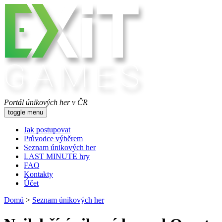
Portál únikových her v ČR
toggle menu
Jak postupovat
Průvodce výběrem
Seznam únikových her
LAST MINUTE hry
FAQ
Kontakty
Účet
Domů
>
Seznam únikových her