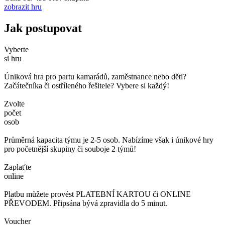
zobrazit hru
Jak postupovat
Vyberte
si hru
Úniková hra pro partu kamarádů, zaměstnance nebo děti?
Začátečníka či ostříleného řešitele? Vybere si každý!
Zvolte
počet
osob
Průměrná kapacita týmu je 2-5 osob. Nabízíme však i únikové hry
pro početnější skupiny či souboje 2 týmů!
Zaplaťte
online
Platbu můžete provést PLATEBNÍ KARTOU či ONLINE
PŘEVODEM. Připsána bývá zpravidla do 5 minut.
Voucher