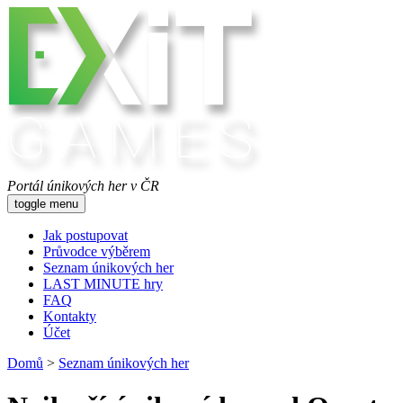
Portál únikových her v ČR
toggle menu
Jak postupovat
Průvodce výběrem
Seznam únikových her
LAST MINUTE hry
FAQ
Kontakty
Účet
Domů
>
Seznam únikových her