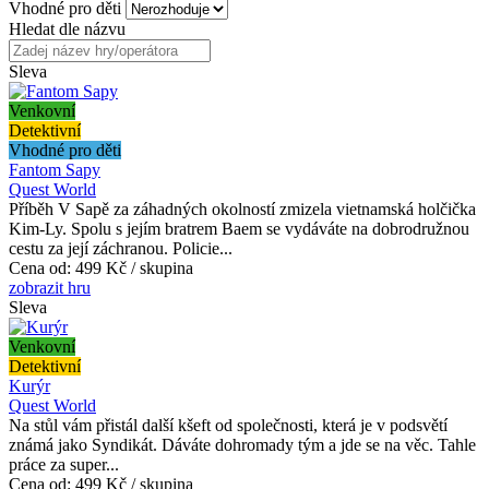
Vhodné pro děti
Hledat dle názvu
Sleva
Venkovní
Detektivní
Vhodné pro děti
Fantom Sapy
Quest World
Příběh V Sapě za záhadných okolností zmizela vietnamská holčička
Kim-Ly. Spolu s jejím bratrem Baem se vydáváte na dobrodružnou
cestu za její záchranou. Policie...
Cena od:
499 Kč / skupina
zobrazit hru
Sleva
Venkovní
Detektivní
Kurýr
Quest World
Na stůl vám přistál další kšeft od společnosti, která je v podsvětí
známá jako Syndikát. Dáváte dohromady tým a jde se na věc. Tahle
práce za super...
Cena od:
499 Kč / skupina