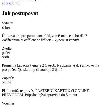
zobrazit hru
Jak postupovat
Vyberte
si hru
Úniková hra pro partu kamarádů, zaměstnance nebo děti?
Začátečníka či ostříleného řešitele? Vybere si každý!
Zvolte
počet
osob
Průměrná kapacita týmu je 2-5 osob. Nabízíme však i únikové hry
pro početnější skupiny či souboje 2 týmů!
Zaplaťte
online
Platbu můžete provést PLATEBNÍ KARTOU či ONLINE
PŘEVODEM. Připsána bývá zpravidla do 5 minut.
Voucher