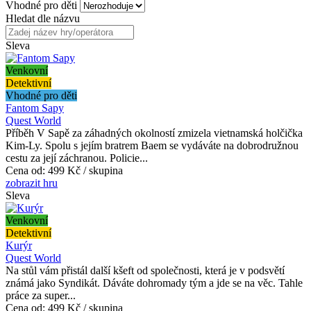
Vhodné pro děti
Hledat dle názvu
Sleva
Venkovní
Detektivní
Vhodné pro děti
Fantom Sapy
Quest World
Příběh V Sapě za záhadných okolností zmizela vietnamská holčička
Kim-Ly. Spolu s jejím bratrem Baem se vydáváte na dobrodružnou
cestu za její záchranou. Policie...
Cena od:
499 Kč / skupina
zobrazit hru
Sleva
Venkovní
Detektivní
Kurýr
Quest World
Na stůl vám přistál další kšeft od společnosti, která je v podsvětí
známá jako Syndikát. Dáváte dohromady tým a jde se na věc. Tahle
práce za super...
Cena od:
499 Kč / skupina