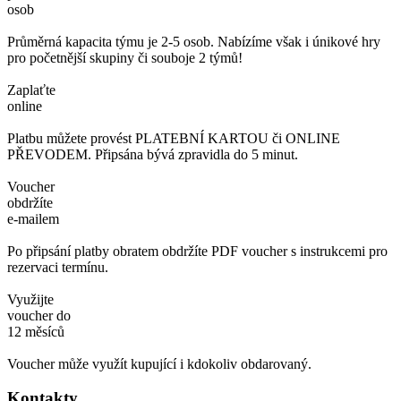
osob
Průměrná kapacita týmu je 2-5 osob. Nabízíme však i únikové hry
pro početnější skupiny či souboje 2 týmů!
Zaplaťte
online
Platbu můžete provést PLATEBNÍ KARTOU či ONLINE
PŘEVODEM. Připsána bývá zpravidla do 5 minut.
Voucher
obdržíte
e-mailem
Po připsání platby obratem obdržíte PDF voucher s instrukcemi pro
rezervaci termínu.
Využijte
voucher do
12 měsíců
Voucher může využít kupující i kdokoliv obdarovaný.
Kontakty