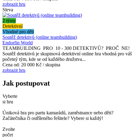
zobrazit hru
Sleva
2 týmy
Detektivní
Vhodné pro děti
Soutěž detektivů (online teambuilding)
Endorfin World
TEAMBUILDING PRO 10 - 300 DETEKTIVŮ? PROČ NE!
Soutěž detektivů je skupinová detektivní online hra vhodná pro váš
početný tým, kde se od každého družstva...
Cena od:
20 000 Kč / skupina
zobrazit hru
Jak postupovat
Vyberte
si hru
Úniková hra pro partu kamarádů, zaměstnance nebo děti?
Začátečníka či ostříleného řešitele? Vybere si každý!
Zvolte
počet