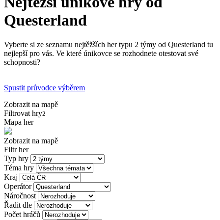
Nejtěžší únikové hry od
Questerland
Vyberte si ze seznamu nejtěžších her typu 2 týmy od Questerland tu
nejlepší pro vás. Ve které únikovce se rozhodnete otestovat své
schopnosti?
Spustit průvodce výběrem
Zobrazit na mapě
Filtrovat hry
2
Mapa her
Zobrazit na mapě
Filtr her
Typ hry
Téma hry
Kraj
Operátor
Náročnost
Řadit dle
Počet hráčů