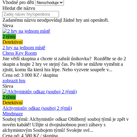
Vhodné pro děti
Hledat dle názvu
Zadanému názvu neodpovídají žádné hry ani operátoři.
Sleva
2 týmy
Detektivní
2 hry na jednom místě
Chess Key Room
Jste větší skupina a chcete si zahrát únikovku? Rozdělte se do 2
skupin a hrajte 2 hry ve stejný čas. Po hře se můžete vyměnit a
zjistit, komu šla která hra lépe. Nebo vyzvete soupeře v...
Cena od:
3 000 Kč / skupina
zobrazit hru
Sleva
2 týmy
Detektivní
Alchymistův odkaz (souboj 2 týmů)
Mindmaze
Souboj týmů: Alchymistův odkaz Oblíbený souboj týmů je zpět v
novém kabátě! Užijte si dvojnásobnou porci zábavy s
alchymistovým Soubojem týmů! Svolejte své...
Cena od:
4 580 Kč / skupina