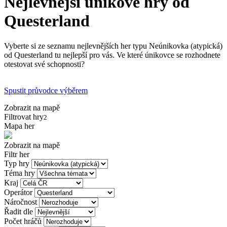
Nejlevnější únikové hry od
Questerland
Vyberte si ze seznamu nejlevnějších her typu Neúnikovka (atypická)
od Questerland tu nejlepší pro vás. Ve které únikovce se rozhodnete
otestovat své schopnosti?
Spustit průvodce výběrem
Zobrazit na mapě
Filtrovat hry
2
Mapa her
Zobrazit na mapě
Filtr her
Typ hry
Téma hry
Kraj
Operátor
Náročnost
Řadit dle
Počet hráčů