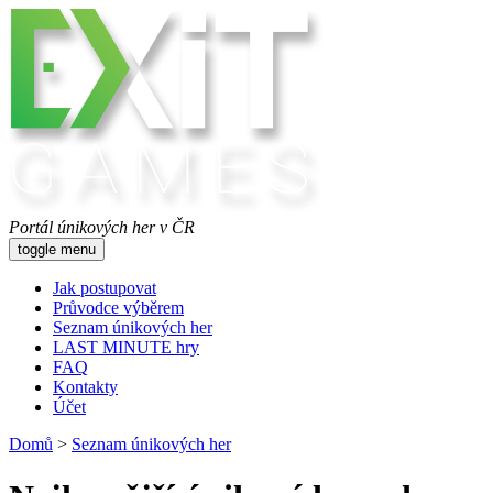
Portál únikových her v ČR
toggle menu
Jak postupovat
Průvodce výběrem
Seznam únikových her
LAST MINUTE hry
FAQ
Kontakty
Účet
Domů
>
Seznam únikových her