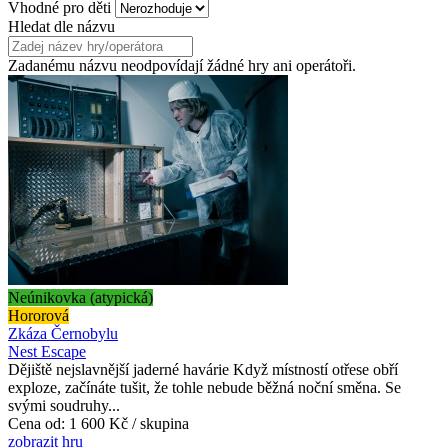
Vhodné pro děti
Hledat dle názvu
Zadanému názvu neodpovídají žádné hry ani operátoři.
Neúnikovka (atypická)
Hororová
Zkáza Černobylu
Nest Escape
Dějiště nejslavnější jaderné havárie Když místností otřese obří
exploze, začínáte tušit, že tohle nebude běžná noční směna. Se
svými soudruhy...
Cena od:
1 600 Kč / skupina
zobrazit hru