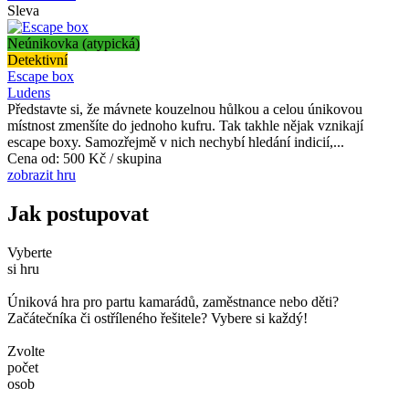
Sleva
Neúnikovka (atypická)
Detektivní
Escape box
Ludens
Představte si, že mávnete kouzelnou hůlkou a celou únikovou
místnost zmenšíte do jednoho kufru. Tak takhle nějak vznikají
escape boxy. Samozřejmě v nich nechybí hledání indicií,...
Cena od:
500 Kč / skupina
zobrazit hru
Jak postupovat
Vyberte
si hru
Úniková hra pro partu kamarádů, zaměstnance nebo děti?
Začátečníka či ostříleného řešitele? Vybere si každý!
Zvolte
počet
osob