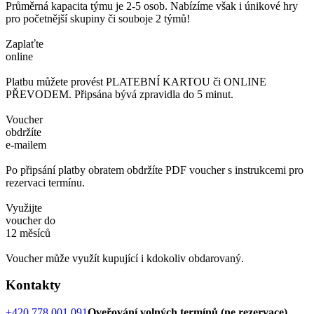
Průměrná kapacita týmu je 2-5 osob. Nabízíme však i únikové hry
pro početnější skupiny či souboje 2 týmů!
Zaplaťte
online
Platbu můžete provést PLATEBNÍ KARTOU či ONLINE
PŘEVODEM. Připsána bývá zpravidla do 5 minut.
Voucher
obdržíte
e-mailem
Po připsání platby obratem obdržíte PDF voucher s instrukcemi pro
rezervaci termínu.
Využijte
voucher do
12 měsíců
Voucher může využít kupující i kdokoliv obdarovaný.
Kontakty
+420 778 001 091
Oveřování volných termínů (ne rezervace)
,