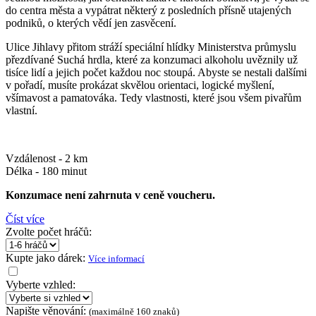
do centra města a vypátrat některý z posledních přísně utajených
podniků, o kterých vědí jen zasvěcení.
Ulice Jihlavy přitom stráží speciální hlídky Ministerstva průmyslu
přezdívané Suchá hrdla, které za konzumaci alkoholu uvěznily už
tisíce lidí a jejich počet každou noc stoupá. Abyste se nestali dalšími
v pořadí, musíte prokázat skvělou orientaci, logické myšlení,
všímavost a pamatováka. Tedy vlastnosti, které jsou všem pivařům
vlastní.
Vzdálenost - 2 km
Délka - 180 minut
Konzumace není zahrnuta v ceně voucheru.
Číst více
Zvolte počet hráčů:
Kupte jako dárek:
Více informací
Vyberte vzhled:
Napište věnování:
(maximálně 160 znaků)