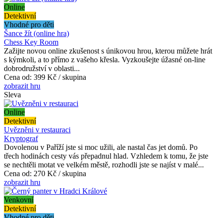
Online
Detektivní
Vhodné pro děti
Šance žít (online hra)
Chess Key Room
Zažijte novou online zkušenost s únikovou hrou, kterou můžete hrát
s kýmkoli, a to přímo z vašeho křesla. Vyzkoušejte úžasné on-line
dobrodružství v oblasti...
Cena od:
399 Kč / skupina
zobrazit hru
Sleva
Online
Detektivní
Uvězněni v restauraci
Kryptograf
Dovolenou v Paříží jste si moc užili, ale nastal čas jet domů. Po
třech hodinách cesty vás přepadnul hlad. Vzhledem k tomu, že jste
se nechtěli motat ve velkém městě, rozhodli jste se najíst v malé...
Cena od:
270 Kč / skupina
zobrazit hru
Venkovní
Detektivní
Vhodné pro děti