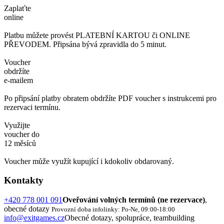
Zaplaťte
online
Platbu můžete provést PLATEBNÍ KARTOU či ONLINE
PŘEVODEM. Připsána bývá zpravidla do 5 minut.
Voucher
obdržíte
e-mailem
Po připsání platby obratem obdržíte PDF voucher s instrukcemi pro
rezervaci termínu.
Využijte
voucher do
12 měsíců
Voucher může využít kupující i kdokoliv obdarovaný.
Kontakty
+420 778 001 091
Oveřování volných termínů (ne rezervace)
,
obecné dotazy
Provozní doba infolinky: Po-Ne, 09:00-18:00
info@exitgames.cz
Obecné dotazy, spolupráce, teambuilding