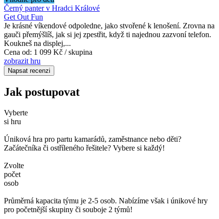
Černý panter v Hradci Králové
Get Out Fun
Je krásné víkendové odpoledne, jako stvořené k lenošení. Zrovna na
gauči přemýšlíš, jak si jej zpestřit, když ti najednou zazvoní telefon.
Koukneš na displej,...
Cena od:
1 099 Kč / skupina
zobrazit hru
Napsat recenzi
Jak postupovat
Vyberte
si hru
Úniková hra pro partu kamarádů, zaměstnance nebo děti?
Začátečníka či ostříleného řešitele? Vybere si každý!
Zvolte
počet
osob
Průměrná kapacita týmu je 2-5 osob. Nabízíme však i únikové hry
pro početnější skupiny či souboje 2 týmů!