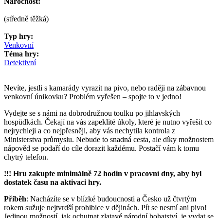
Náročnost:
(středně těžká)
Typ hry:
Venkovní
Téma hry:
Detektivní
Nevíte, jestli s kamarády vyrazit na pivo, nebo raději na zábavnou
venkovní únikovku? Problém vyřešen – spojte to v jedno!
Vydejte se s námi na dobrodružnou toulku po jihlavských
hospůdkách. Čekají na vás zapeklité úkoly, které je nutno vyřešit co
nejrychleji a co nejpřesněji, aby vás nechytila kontrola z
Ministerstva průmyslu. Nebude to snadná cesta, ale díky možnostem
nápověd se podaří do cíle dorazit každému. Postačí vám k tomu
chytrý telefon.
!!! Hru zakupte minimálně 72 hodin v pracovní dny, aby byl
dostatek času na aktivaci hry.
Příběh
: Nacházíte se v blízké budoucnosti a Česko už čtvrtým
rokem sužuje nejtvrdší prohibice v dějinách. Pít se nesmí ani pivo!
Jedinou možností, jak ochutnat zlatavé národní bohatství, je vydat se