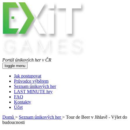
Portál únikových her v ČR
toggle menu
Jak postupovat
Průvodce výběrem
Seznam únikových her
LAST MINUTE hry
FAQ
Kontakty
Účet
Domů
>
Seznam únikových her
>
Tour de Beer v Jihlavě - Výlet do
budoucnosti