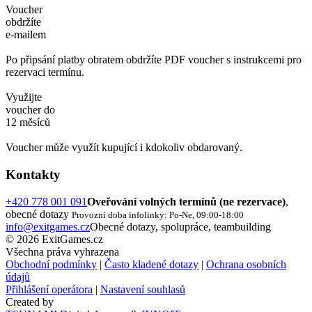
Voucher
obdržíte
e-mailem
Po připsání platby obratem obdržíte PDF voucher s instrukcemi pro
rezervaci termínu.
Využijte
voucher do
12 měsíců
Voucher může využít kupující i kdokoliv obdarovaný.
Kontakty
+420 778 001 091
Oveřování volných termínů (ne rezervace)
,
obecné dotazy
Provozní doba infolinky: Po-Ne, 09:00-18:00
info@exitgames.cz
Obecné dotazy, spolupráce, teambuilding
© 2026 ExitGames.cz
Všechna práva vyhrazena
Obchodní podmínky
|
Často kladené dotazy
|
Ochrana osobních
údajů
Přihlášení operátora
|
Nastavení souhlasů
Created by