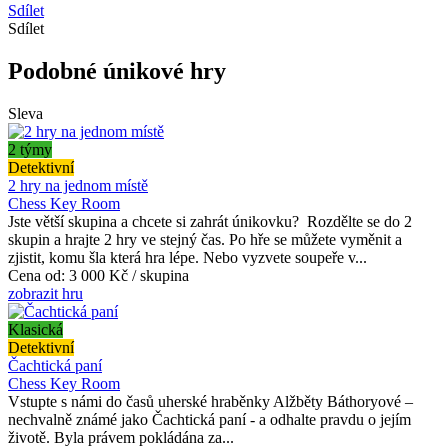
Sdílet
Sdílet
Podobné únikové hry
Sleva
2 týmy
Detektivní
2 hry na jednom místě
Chess Key Room
Jste větší skupina a chcete si zahrát únikovku? Rozdělte se do 2
skupin a hrajte 2 hry ve stejný čas. Po hře se můžete vyměnit a
zjistit, komu šla která hra lépe. Nebo vyzvete soupeře v...
Cena od:
3 000 Kč / skupina
zobrazit hru
Klasická
Detektivní
Čachtická paní
Chess Key Room
Vstupte s námi do časů uherské hraběnky Alžběty Báthoryové –
nechvalně známé jako Čachtická paní - a odhalte pravdu o jejím
životě. Byla právem pokládána za...