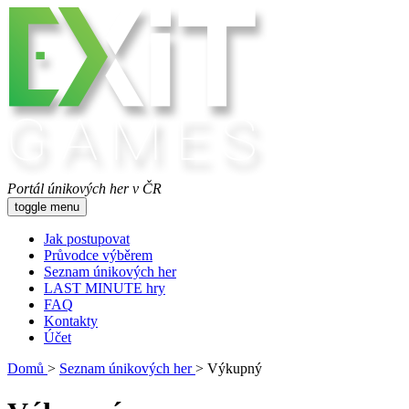
Portál únikových her v ČR
toggle menu
Jak postupovat
Průvodce výběrem
Seznam únikových her
LAST MINUTE hry
FAQ
Kontakty
Účet
Domů
>
Seznam únikových her
>
Výkupný