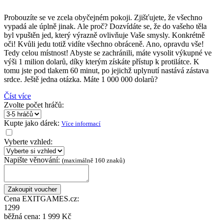
Probouzíte se ve zcela obyčejném pokoji. Zjišťujete, že všechno
vypadá ale úplně jinak. Ale proč? Dozvídáte se, že do vašeho těla
byl vpuštěn jed, který výrazně ovlivňuje Vaše smysly. Konkrétně
oči! Kvůli jedu totiž vidíte všechno obráceně. Ano, opravdu vše!
Tedy celou místnost! Abyste se zachránili, máte vysolit výkupné ve
výši 1 milion dolarů, díky kterým získáte přístup k protilátce. K
tomu jste pod tlakem 60 minut, po jejichž uplynutí nastává zástava
srdce. Ještě jedna otázka. Máte 1 000 000 dolarů?
Číst více
Zvolte počet hráčů:
Kupte jako dárek:
Více informací
Vyberte vzhled:
Napište věnování:
(maximálně 160 znaků)
Cena EXITGAMES.cz:
1299
běžná cena:
1 999 Kč