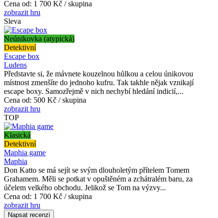
Cena od:
1 700 Kč / skupina
zobrazit hru
Sleva
Neúnikovka (atypická)
Detektivní
Escape box
Ludens
Představte si, že mávnete kouzelnou hůlkou a celou únikovou
místnost zmenšíte do jednoho kufru. Tak takhle nějak vznikají
escape boxy. Samozřejmě v nich nechybí hledání indicií,...
Cena od:
500 Kč / skupina
zobrazit hru
TOP
Klasická
Detektivní
Maphia game
Maphia
Don Katto se má sejít se svým dlouholetým přítelem Tomem
Grahamem. Měli se potkat v opuštěném a zchátralém baru, za
účelem velkého obchodu. Jelikož se Tom na výzvy...
Cena od:
1 700 Kč / skupina
zobrazit hru
Napsat recenzi