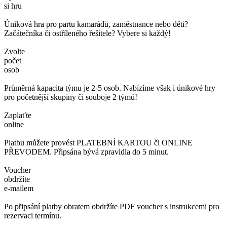
si hru
Úniková hra pro partu kamarádů, zaměstnance nebo děti?
Začátečníka či ostříleného řešitele? Vybere si každý!
Zvolte
počet
osob
Průměrná kapacita týmu je 2-5 osob. Nabízíme však i únikové hry
pro početnější skupiny či souboje 2 týmů!
Zaplaťte
online
Platbu můžete provést PLATEBNÍ KARTOU či ONLINE
PŘEVODEM. Připsána bývá zpravidla do 5 minut.
Voucher
obdržíte
e-mailem
Po připsání platby obratem obdržíte PDF voucher s instrukcemi pro
rezervaci termínu.