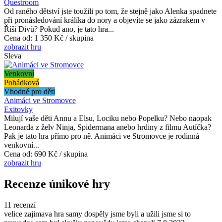
Questroom
Od raného dětství jste toužili po tom, že stejně jako Alenka spadnete
při pronásledování králíka do nory a objevíte se jako zázrakem v
Říši Divů? Pokud ano, je tato hra...
Cena od:
1 350 Kč / skupina
zobrazit hru
Sleva
Venkovní
Pohádková
Vhodné pro děti
Animáci ve Stromovce
Exitovky
Milují vaše děti Annu a Elsu, Lociku nebo Popelku? Nebo naopak
Leonarda z želv Ninja, Spidermana anebo hrdiny z filmu Autíčka?
Pak je tato hra přímo pro ně. Animáci ve Stromovce je rodinná
venkovní...
Cena od:
690 Kč / skupina
zobrazit hru
Recenze únikové hry
11 recenzí
velice zajimava hra samy dospěly jsme byli a užili jsme si to