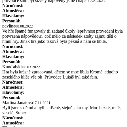
pruvodce sam byl skvěly napovědy jsme chapali 7.8.2022
Náročnost:
Atmosféra:
Hlavolamy:
Personál:
pavlina
08.08.2022
Ve hře špatně fungovaly tři zadané úkoly (správnost provedení byla
potvrzena nápovědou), což mělo za následek ztráty zájmu dětí o
hraní hry. Jinak hra jako taková byla pěkná a nám se líbila.
Náročnost:
Atmosféra:
Hlavolamy:
Personál:
Kunďabáci
06.03.2022
Hra byla krásně zpracovaná, dětem se moc líbila Kromě jednoho
zaseklého klíče vše ok .Průvodce Lukáš byl také fajn.
Náročnost:
Atmosféra:
Hlavolamy:
Personál:
Martina Janatová
17.11.2021
Byli jsme s dětmi a byli nadšeně, stejně jako my. Moc hezké, milé,
veselé. Super
Náročnost:
Atmosféra: