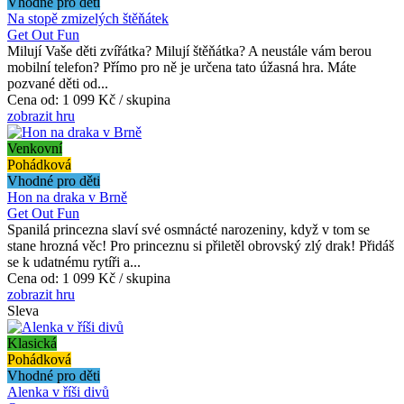
Vhodné pro děti
Na stopě zmizelých štěňátek
Get Out Fun
Milují Vaše děti zvířátka? Milují štěňátka? A neustále vám berou
mobilní telefon? Přímo pro ně je určena tato úžasná hra. Máte
pozvané děti od...
Cena od:
1 099 Kč / skupina
zobrazit hru
Venkovní
Pohádková
Vhodné pro děti
Hon na draka v Brně
Get Out Fun
Spanilá princezna slaví své osmnácté narozeniny, když v tom se
stane hrozná věc! Pro princeznu si přiletěl obrovský zlý drak! Přidáš
se k udatnému rytíři a...
Cena od:
1 099 Kč / skupina
zobrazit hru
Sleva
Klasická
Pohádková
Vhodné pro děti
Alenka v říši divů