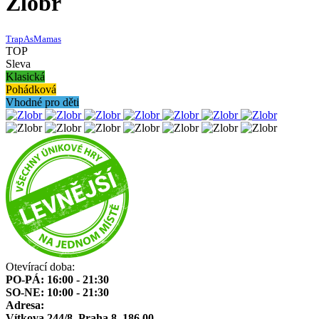
Zlobr
TrapAsMamas
TOP
Sleva
Klasická
Pohádková
Vhodné pro děti
Otevírací doba:
PO-PÁ: 16:00 - 21:30
SO-NE: 10:00 - 21:30
Adresa:
Vítkova 244/8, Praha 8, 186 00