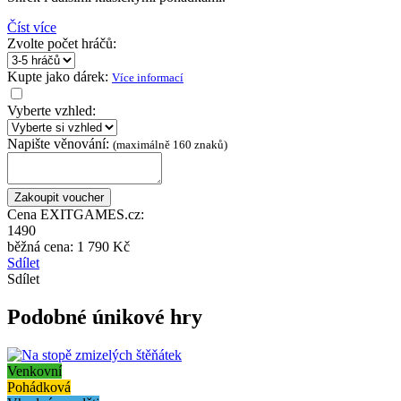
Číst více
Zvolte počet hráčů:
Kupte jako dárek:
Více informací
Vyberte vzhled:
Napište věnování:
(maximálně 160 znaků)
Cena EXITGAMES.cz:
1490
běžná cena:
1 790 Kč
Sdílet
Sdílet
Podobné únikové hry
Venkovní
Pohádková