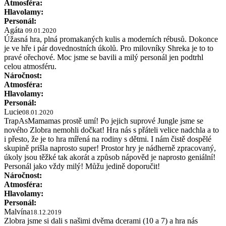
Atmosféra:
Hlavolamy:
Personál:
Agáta
09.01.2020
Úžasná hra, plná promakaných kulis a moderních rébusů. Dokonce
je ve hře i pár dovednostních úkolů. Pro milovníky Shreka je to to
pravé ořechové. Moc jsme se bavili a milý personál jen podtrhl
celou atmosféru.
Náročnost:
Atmosféra:
Hlavolamy:
Personál:
Lucie
08.01.2020
TrapAsMamamas prostě umí! Po jejich suprové Jungle jsme se
nového Zlobra nemohli dočkat! Hra nás s přáteli velice nadchla a to
i přesto, že je to hra mířená na rodiny s dětmi. I nám čistě dospělé
skupině prišla naprosto super! Prostor hry je nádherně zpracovaný,
úkoly jsou těžké tak akorát a způsob nápověd je naprosto geniální!
Personál jako vždy milý! Můžu jedině doporučit!
Náročnost:
Atmosféra:
Hlavolamy:
Personál:
Malvína
18.12.2019
Zlobra jsme si dali s našimi dvěma dcerami (10 a 7) a hra nás