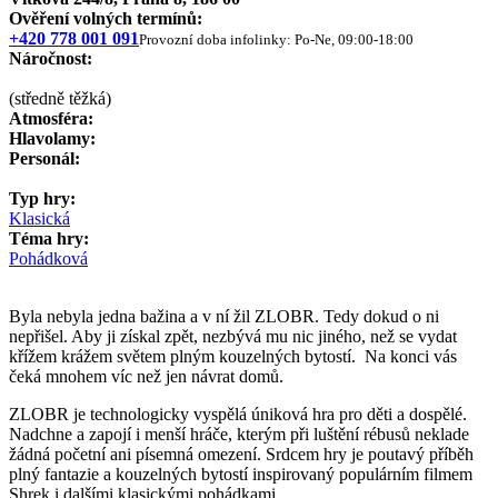
Ověření volných termínů:
+420 778 001 091
Provozní doba infolinky: Po-Ne, 09:00-18:00
Náročnost:
(středně těžká)
Atmosféra:
Hlavolamy:
Personál:
Typ hry:
Klasická
Téma hry:
Pohádková
Byla nebyla jedna bažina a v ní žil ZLOBR. Tedy dokud o ni
nepřišel. Aby ji získal zpět, nezbývá mu nic jiného, než se vydat
křížem krážem světem plným kouzelných bytostí. Na konci vás
čeká mnohem víc než jen návrat domů.
ZLOBR je technologicky vyspělá úniková hra pro děti a dospělé.
Nadchne a zapojí i menší hráče, kterým při luštění rébusů neklade
žádná početní ani písemná omezení. Srdcem hry je poutavý příběh
plný fantazie a kouzelných bytostí inspirovaný populárním filmem
Shrek i dalšími klasickými pohádkami.