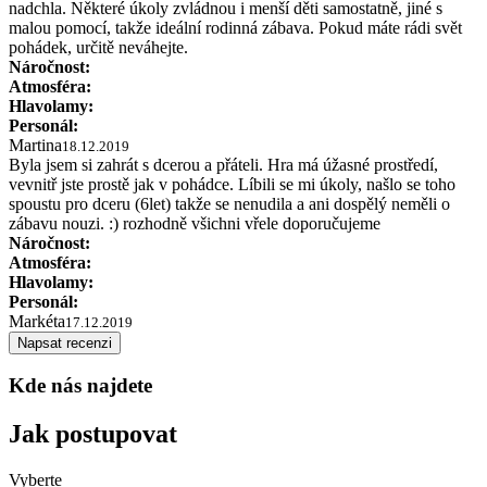
nadchla. Některé úkoly zvládnou i menší děti samostatně, jiné s
malou pomocí, takže ideální rodinná zábava. Pokud máte rádi svět
pohádek, určitě neváhejte.
Náročnost:
Atmosféra:
Hlavolamy:
Personál:
Martina
18.12.2019
Byla jsem si zahrát s dcerou a přáteli. Hra má úžasné prostředí,
vevnitř jste prostě jak v pohádce. Líbili se mi úkoly, našlo se toho
spoustu pro dceru (6let) takže se nenudila a ani dospělý neměli o
zábavu nouzi. :) rozhodně všichni vřele doporučujeme
Náročnost:
Atmosféra:
Hlavolamy:
Personál:
Markéta
17.12.2019
Napsat recenzi
Kde nás najdete
Jak postupovat
Vyberte