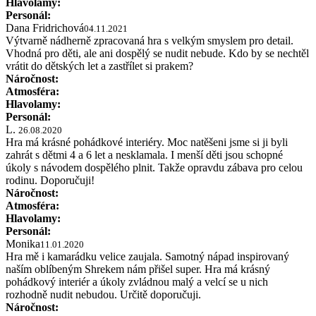
Hlavolamy:
Personál:
Dana Fridrichová
04.11.2021
Výtvarně nádherně zpracovaná hra s velkým smyslem pro detail.
Vhodná pro děti, ale ani dospělý se nudit nebude. Kdo by se nechtěl
vrátit do dětských let a zastřílet si prakem?
Náročnost:
Atmosféra:
Hlavolamy:
Personál:
L.
26.08.2020
Hra má krásné pohádkové interiéry. Moc natěšeni jsme si ji byli
zahrát s dětmi 4 a 6 let a nesklamala. I menší děti jsou schopné
úkoly s návodem dospělého plnit. Takže opravdu zábava pro celou
rodinu. Doporučuji!
Náročnost:
Atmosféra:
Hlavolamy:
Personál:
Monika
11.01.2020
Hra mě i kamarádku velice zaujala. Samotný nápad inspirovaný
naším oblíbeným Shrekem nám přišel super. Hra má krásný
pohádkový interiér a úkoly zvládnou malý a velcí se u nich
rozhodně nudit nebudou. Určitě doporučuji.
Náročnost: