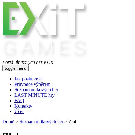
Portál únikových her v ČR
toggle menu
Jak postupovat
Průvodce výběrem
Seznam únikových her
LAST MINUTE hry
FAQ
Kontakty
Účet
Domů
>
Seznam únikových her
>
Zlobr