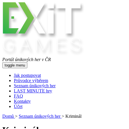
Portál únikových her v ČR
toggle menu
Jak postupovat
Průvodce výběrem
Seznam únikových her
LAST MINUTE hry
FAQ
Kontakty
Účet
Domů
>
Seznam únikových her
>
Kriminál