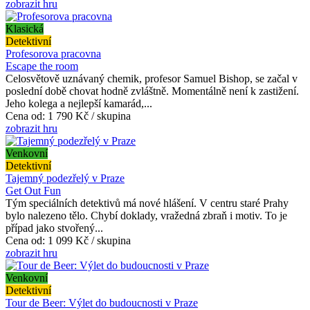
zobrazit hru
Klasická
Detektivní
Profesorova pracovna
Escape the room
Celosvětově uznávaný chemik, profesor Samuel Bishop, se začal v
poslední době chovat hodně zvláštně. Momentálně není k zastižení.
Jeho kolega a nejlepší kamarád,...
Cena od:
1 790 Kč / skupina
zobrazit hru
Venkovní
Detektivní
Tajemný podezřelý v Praze
Get Out Fun
Tým speciálních detektivů má nové hlášení. V centru staré Prahy
bylo nalezeno tělo. Chybí doklady, vražedná zbraň i motiv. To je
případ jako stvořený...
Cena od:
1 099 Kč / skupina
zobrazit hru
Venkovní
Detektivní
Tour de Beer: Výlet do budoucnosti v Praze