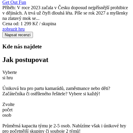
Get Out Fun
Příběh: V roce 2023 začala v Česku doposud nejpřísnější prohibice
v dějinách. A trvá už čtyři dlouhá léta. Píše se rok 2027 a myšlenky
na zlatavý mok se...
Cena od:
1 299 Kč / skupina
zobrazit hru
Napsat recenzi
Kde nás najdete
Jak postupovat
Vyberte
si hru
Úniková hra pro partu kamarádů, zaměstnance nebo děti?
Začátečníka či ostříleného řešitele? Vybere si každý!
Zvolte
počet
osob
Průměrná kapacita týmu je 2-5 osob. Nabízíme však i únikové hry
pro početnější skupiny či souboje 2 týmů!