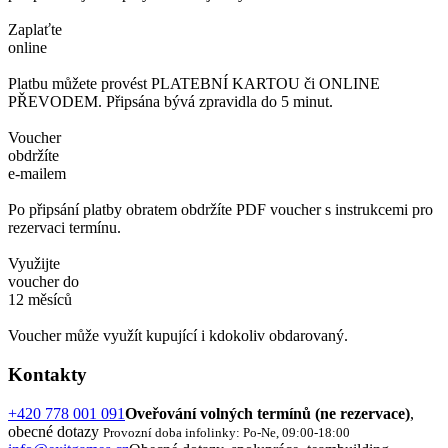
Zaplaťte
online
Platbu můžete provést PLATEBNÍ KARTOU či ONLINE
PŘEVODEM. Připsána bývá zpravidla do 5 minut.
Voucher
obdržíte
e-mailem
Po připsání platby obratem obdržíte PDF voucher s instrukcemi pro
rezervaci termínu.
Využijte
voucher do
12 měsíců
Voucher může využít kupující i kdokoliv obdarovaný.
Kontakty
+420 778 001 091
Oveřování volných termínů (ne rezervace)
,
obecné dotazy
Provozní doba infolinky: Po-Ne, 09:00-18:00