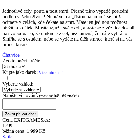
Jednotlivé cely, pouta a trest smrti! Přesně takto vypadá poslední
hodina vašeho života! Neprávem a „čistou náhodou" se totiž
ocitnete v celách, kde čekáte na smrt. Máte jen jedinou možnost
přežít, a to útěk. Musíte využít své okolí, abyste se z věznice dostali
na svobodu. To, že uniknete z cel, neznamená, že máte vyhráno.
Smíříte se s osudem, nebo se vydáte na útěk smrtce, která si na vás
brousí kosu?
Číst více
Zvolte počet hráčů:
Kupte jako dárek:
Více informací
Vyberte vzhled:
Napište věnování:
(maximálně 160 znaků)
Cena EXITGAMES.cz:
1299
běžná cena:
1 999 Kč
Sdílet