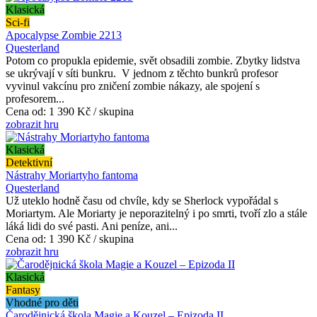
Klasická
Sci-fi
Apocalypse Zombie 2213
Questerland
Potom co propukla epidemie, svět obsadili zombie. Zbytky lidstva
se ukrývají v síti bunkru. V jednom z těchto bunkrů profesor
vyvinul vakcínu pro zničení zombie nákazy, ale spojení s
profesorem...
Cena od:
1 390 Kč / skupina
zobrazit hru
Klasická
Detektivní
Nástrahy Moriartyho fantoma
Questerland
Už uteklo hodně času od chvíle, kdy se Sherlock vypořádal s
Moriartym. Ale Moriarty je neporazitelný i po smrti, tvoří zlo a stále
láká lidi do své pasti. Ani peníze, ani...
Cena od:
1 390 Kč / skupina
zobrazit hru
Klasická
Fantasy
Vhodné pro děti
Čarodějnická škola Magie a Kouzel – Epizoda II