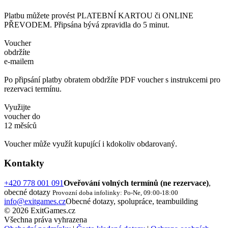
Platbu můžete provést PLATEBNÍ KARTOU či ONLINE
PŘEVODEM. Připsána bývá zpravidla do 5 minut.
Voucher
obdržíte
e-mailem
Po připsání platby obratem obdržíte PDF voucher s instrukcemi pro
rezervaci termínu.
Využijte
voucher do
12 měsíců
Voucher může využít kupující i kdokoliv obdarovaný.
Kontakty
+420 778 001 091
Oveřování volných termínů (ne rezervace)
,
obecné dotazy
Provozní doba infolinky: Po-Ne, 09:00-18:00
info@exitgames.cz
Obecné dotazy, spolupráce, teambuilding
© 2026 ExitGames.cz
Všechna práva vyhrazena