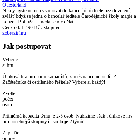
Questerland
Nikdy byste neměli vstupovat do kanceláře ředitele bez dovolení,
zvlášť když se jedná o kancelář ředitele Čarodějnické školy magie a
kouzel. Bohužel… nedá se nic dělat...
Cena od:
1 490 Kč / skupina
zobrazit hru
Jak postupovat
Vyberte
si hru
Úniková hra pro partu kamarádů, zaměstnance nebo děti?
Začátečníka či ostříleného řešitele? Vybere si každý!
Zvolte
počet
osob
Průměrná kapacita týmu je 2-5 osob. Nabízíme však i únikové hry
pro početnější skupiny či souboje 2 týmů!
Zaplaťte
online