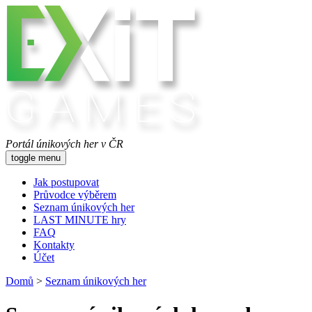
Portál únikových her v ČR
toggle menu
Jak postupovat
Průvodce výběrem
Seznam únikových her
LAST MINUTE hry
FAQ
Kontakty
Účet
Domů
>
Seznam únikových her