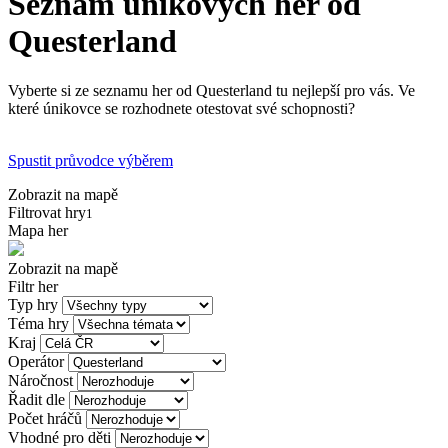
Seznam únikových her od
Questerland
Vyberte si ze seznamu her od Questerland tu nejlepší pro vás. Ve
které únikovce se rozhodnete otestovat své schopnosti?
Spustit průvodce výběrem
Zobrazit na mapě
Filtrovat hry
1
Mapa her
Zobrazit na mapě
Filtr her
Typ hry
Téma hry
Kraj
Operátor
Náročnost
Řadit dle
Počet hráčů
Vhodné pro děti