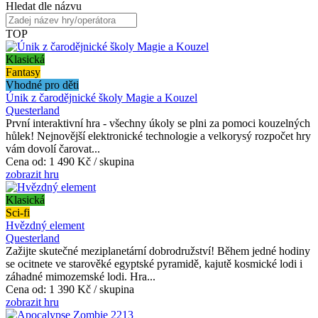
Hledat dle názvu
TOP
Klasická
Fantasy
Vhodné pro děti
Únik z čarodějnické školy Magie a Kouzel
Questerland
První interaktivní hra - všechny úkoly se plni za pomoci kouzelných
hůlek! Nejnovější elektronické technologie a velkorysý rozpočet hry
vám dovolí čarovat...
Cena od:
1 490 Kč / skupina
zobrazit hru
Klasická
Sci-fi
Hvězdný element
Questerland
Zažijte skutečné meziplanetární dobrodružství! Během jedné hodiny
se ocitnete ve starověké egyptské pyramidě, kajutě kosmické lodi i
záhadné mimozemské lodi. Hra...
Cena od:
1 390 Kč / skupina
zobrazit hru