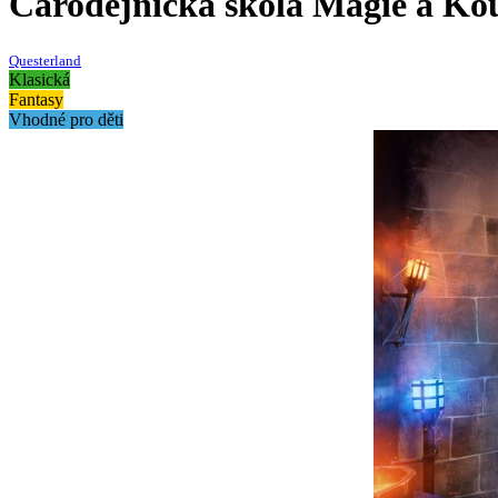
Čarodějnická škola Magie a Kou
Questerland
Klasická
Fantasy
Vhodné pro děti