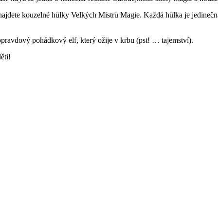
 najdete kouzelné hůlky Velkých Mistrů Magie. Každá hůlka je jedinečn
avdový pohádkový elf, který ožije v krbu (pst! … tajemství).
ěti!