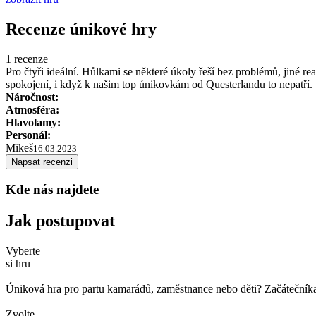
Recenze únikové hry
1 recenze
Pro čtyři ideální. Hůlkami se některé úkoly řeší bez problémů, jiné r
spokojení, i když k našim top únikovkám od Questerlandu to nepatří.
Náročnost:
Atmosféra:
Hlavolamy:
Personál:
Mikeš
16.03.2023
Napsat recenzi
Kde nás najdete
Jak postupovat
Vyberte
si hru
Úniková hra pro partu kamarádů, zaměstnance nebo děti? Začátečníka č
Zvolte