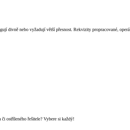
eagují divně nebo vyžadují větší přesnost. Rekvizity propracované, ope
i ostříleného řešitele? Vybere si každý!