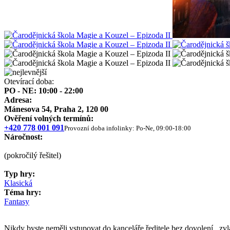
Otevírací doba:
PO - NE: 10:00 - 22:00
Adresa:
Mánesova 54, Praha 2, 120 00
Ověření volných termínů:
+420 778 001 091
Provozní doba infolinky: Po-Ne, 09:00-18:00
Náročnost:
(pokročilý řešitel)
Typ hry:
Klasická
Téma hry:
Fantasy
Nikdy byste neměli vstupovat do kanceláře ředitele bez dovolení, zvl