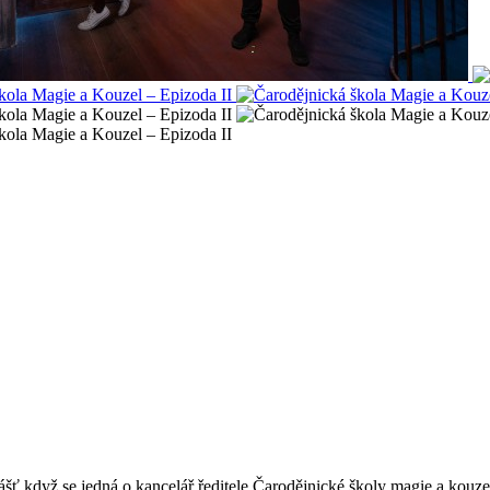
ášť když se jedná o kancelář ředitele Čarodějnické školy magie a kouze