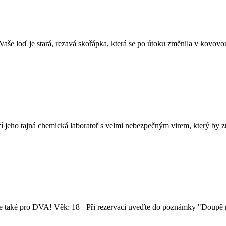
 Vaše loď je stará, rezavá skořápka, která se po útoku změnila v kovovou
zí jeho tajná chemická laboratoř s velmi nebezpečným virem, který by 
jeme také pro DVA! Věk: 18+ Při rezervaci uveďte do poznámky "Doupě n