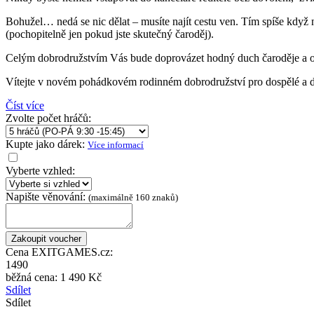
Bohužel… nedá se nic dělat – musíte najít cestu ven. Tím spíše když
(pochopitelně jen pokud jste skutečný čaroděj).
Celým dobrodružstvím Vás bude doprovázet hodný duch čaroděje a opr
Vítejte v novém pohádkovém rodinném dobrodružství pro dospělé a d
Číst více
Zvolte počet hráčů:
Kupte jako dárek:
Více informací
Vyberte vzhled:
Napište věnování:
(maximálně 160 znaků)
Cena EXITGAMES.cz:
1490
běžná cena:
1 490 Kč
Sdílet
Sdílet