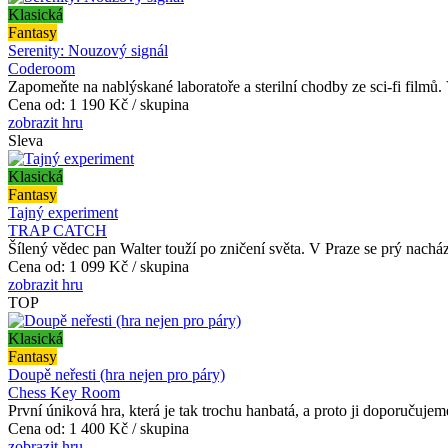
Klasická
Fantasy
Serenity: Nouzový signál
Coderoom
Zapomeňte na nablýskané laboratoře a sterilní chodby ze sci-fi filmů.
Cena od:
1 190 Kč / skupina
zobrazit hru
Sleva
Klasická
Fantasy
Tajný experiment
TRAP CATCH
Šílený vědec pan Walter touží po zničení světa. V Praze se prý nachá
Cena od:
1 099 Kč / skupina
zobrazit hru
TOP
Klasická
Fantasy
Doupě neřesti (hra nejen pro páry)
Chess Key Room
První úniková hra, která je tak trochu hanbatá, a proto ji doporuču
Cena od:
1 400 Kč / skupina
zobrazit hru