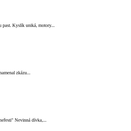
 past. Kyslík uniká, motory...
znamenal zkázu...
eřesti" Nevinná dívka,...