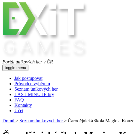
Portál únikových her v ČR
toggle menu
Jak postupovat
Průvodce výběrem
Seznam únikových her
LAST MINUTE hry
FAQ
Kontakty
Účet
Domů
>
Seznam únikových her
>
Čarodějnická škola Magie a Kouzel