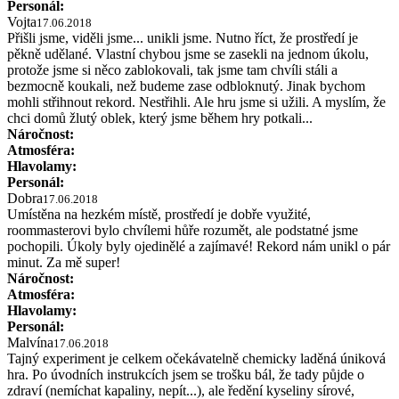
Personál:
Vojta
17.06.2018
Přišli jsme, viděli jsme... unikli jsme. Nutno říct, že prostředí je
pěkně udělané. Vlastní chybou jsme se zasekli na jednom úkolu,
protože jsme si něco zablokovali, tak jsme tam chvíli stáli a
bezmocně koukali, než budeme zase odbloknutý. Jinak bychom
mohli střihnout rekord. Nestřihli. Ale hru jsme si užili. A myslím, že
chci domů žlutý oblek, který jsme během hry potkali...
Náročnost:
Atmosféra:
Hlavolamy:
Personál:
Dobra
17.06.2018
Umístěna na hezkém místě, prostředí je dobře využité,
roommasterovi bylo chvílemi hůře rozumět, ale podstatné jsme
pochopili. Úkoly byly ojedinělé a zajímavé! Rekord nám unikl o pár
minut. Za mě super!
Náročnost:
Atmosféra:
Hlavolamy:
Personál:
Malvína
17.06.2018
Tajný experiment je celkem očekávatelně chemicky laděná úniková
hra. Po úvodních instrukcích jsem se trošku bál, že tady půjde o
zdraví (nemíchat kapaliny, nepít...), ale ředění kyseliny sírové,