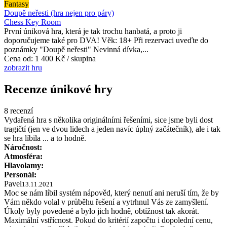
Fantasy
Doupě neřesti (hra nejen pro páry)
Chess Key Room
První úniková hra, která je tak trochu hanbatá, a proto ji
doporučujeme také pro DVA! Věk: 18+ Při rezervaci uveďte do
poznámky "Doupě neřesti" Nevinná dívka,...
Cena od:
1 400 Kč / skupina
zobrazit hru
Recenze únikové hry
8 recenzí
Vydařená hra s několika originálními řešeními, sice jsme byli dost
tragičtí (jen ve dvou lidech a jeden navíc úplný začátečník), ale i tak
se hra líbila ... a to hodně.
Náročnost:
Atmosféra:
Hlavolamy:
Personál:
Pavel
13.11.2021
Moc se nám líbil systém nápověd, který nenutí ani neruší tím, že by
Vám někdo volal v průběhu řešení a vytrhnul Vás ze zamyšlení.
Úkoly byly povedené a bylo jich hodně, obtížnost tak akorát.
Maximální vstřícnost. Pokud do kritérií započtu i dopolední cenu,