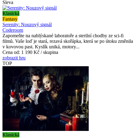
Sleva
Klasická
Fantasy
Serenity: Nouzový signál
Coderoom
Zapomeňte na nablýskané laboratoře a sterilní chodby ze sci-fi
filmů. Vaše loď je stará, rezavá skořápka, která se po útoku změnila
v kovovou past. Kyslík uniká, motory...
Cena od:
1 190 Kč / skupina
zobrazit hru
TOP
Klasická