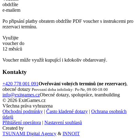
obdržíte
e-mailem
Po připsání platby obratem obdržíte PDF voucher s instrukcemi pro
rezervaci termínu.
Využijte
voucher do
12 měsíců
Voucher může využít kupující i kdokoliv obdarovaný.
Kontakty
+420 778 001 091
Oveřování volných termínů (ne rezervace)
,
obecné dotazy
Provozní doba infolinky: Po-Ne, 09:00-18:00
info@exitgames.cz
Obecné dotazy, spolupráce, teambuilding
© 2026 ExitGames.cz
Všechna práva vyhrazena
Obchodní podmínky
|
Často kladené dotazy
|
Ochrana osobních
údajů
Přihlášení operátora
|
Nastavení souhlasů
Created by
TSUNAMI Digital Agency
&
INNOIT