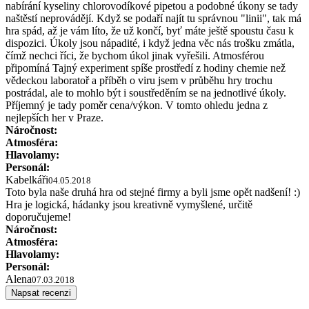
nabírání kyseliny chlorovodíkové pipetou a podobné úkony se tady
naštěstí neprovádějí. Když se podaří najít tu správnou "linii", tak má
hra spád, až je vám líto, že už končí, byť máte ještě spoustu času k
dispozici. Úkoly jsou nápadité, i když jedna věc nás trošku zmátla,
čímž nechci říci, že bychom úkol jinak vyřešili. Atmosférou
připomíná Tajný experiment spíše prostředí z hodiny chemie než
vědeckou laboratoř a příběh o viru jsem v průběhu hry trochu
postrádal, ale to mohlo být i soustředěním se na jednotlivé úkoly.
Příjemný je tady poměr cena/výkon. V tomto ohledu jedna z
nejlepších her v Praze.
Náročnost:
Atmosféra:
Hlavolamy:
Personál:
Kabelkáři
04.05.2018
Toto byla naše druhá hra od stejné firmy a byli jsme opět nadšení! :)
Hra je logická, hádanky jsou kreativně vymyšlené, určitě
doporučujeme!
Náročnost:
Atmosféra:
Hlavolamy:
Personál:
Alena
07.03.2018
Napsat recenzi