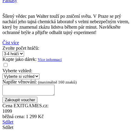
Fantasy
Šílený vědec pan Walter touží po zničení světa. V Praze se prý
nachází jeho tajná chemická laboratoř s velmi nebezpečným virem,
který by znamenal zkázu lidstva během pár minut. Navlékněte
ochranné brýle a přijďte odhalit tajný experiment!
Číst více
Zvolte počet hráčů:
Kupte jako dárek:
Více informací
Vyberte vzhled:
Napište věnování:
(maximálně 160 znaků)
Cena EXITGAMES.cz:
1099
běžná cena:
1 299 Kč
Sdílet
Sdílet