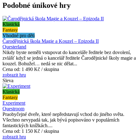
Podobné únikové hry
Klasická
Fantasy
Vhodné pro děti
Čarodějnická škola Magie a Kouzel – Epizoda II
Questerland
Nikdy byste neměli vstupovat do kanceláře ředitele bez dovolení,
zvlášť když se jedná o kancelář ředitele Čarodějnické školy magie a
kouzel. Bohužel… nedá se nic dělat...
Cena od:
1 490 Kč / skupina
zobrazit hru
Sleva
Klasická
Fantasy
Experiment
Questroom
Praobyčejné dveře, které nepředstavují vchod do jiného světa.
Všechno nevypadá tak, jak bývá popisováno v populárních
fantastických knížkách....
Cena od:
1 150 Kč / skupina
zobrazit hru