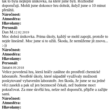
tak to byla nejlepší únikovka, na které jsme byli. Rozhodně
doporučuji. Mohli jsme dokonce hru dohrát, ikdyž jsme o 10 minut
přetáhli.
Náročnost:
Atmosféra:
Hlavolamy:
Personál:
Dan M.
12.02.2019
Moc dobrá únikovka. Prima úkoly, každý se mohl zapojit, protože to
nejde lineárně. Moc jsme si to užili. Škoda, že nemůžeme jít znovu...
:-))
Náročnost:
Atmosféra:
Hlavolamy:
Personál:
Jana
04.09.2018
Velice povedená hra, která hráče zatáhne do prostředí chemické
laboratoře. Neotřelé úkoly, které nápaditě využívaly možnosti
poskytované vybavením laboratoře. Jen škoda, že jsme se na jedné
věci zasekli a pak už jen bezmocně čekali, než budeme moct
pokračovat. Za mne skvělá hra, nelze než doporučit, přijďte a zažijte
sami.
Náročnost:
Atmosféra:
Hlavolamy: