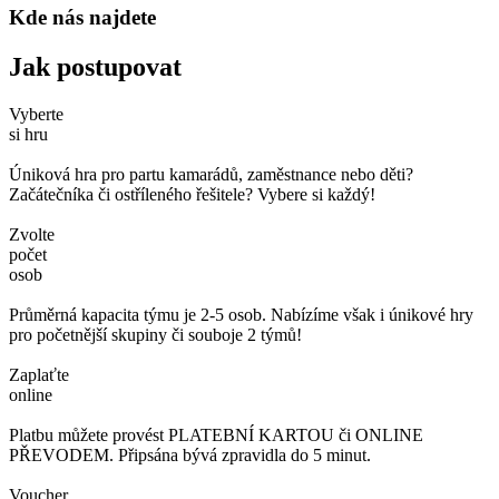
Kde nás najdete
Jak postupovat
Vyberte
si hru
Úniková hra pro partu kamarádů, zaměstnance nebo děti?
Začátečníka či ostříleného řešitele? Vybere si každý!
Zvolte
počet
osob
Průměrná kapacita týmu je 2-5 osob. Nabízíme však i únikové hry
pro početnější skupiny či souboje 2 týmů!
Zaplaťte
online
Platbu můžete provést PLATEBNÍ KARTOU či ONLINE
PŘEVODEM. Připsána bývá zpravidla do 5 minut.
Voucher