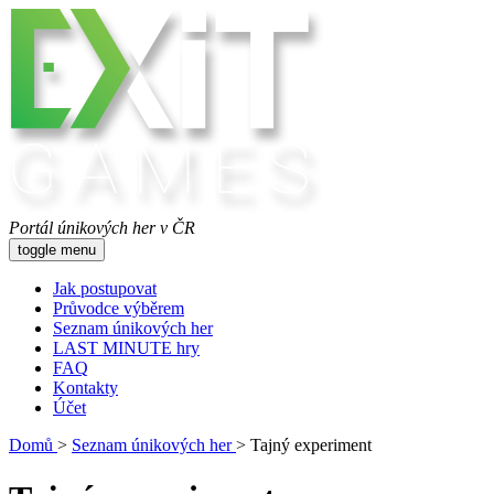
Portál únikových her v ČR
toggle menu
Jak postupovat
Průvodce výběrem
Seznam únikových her
LAST MINUTE hry
FAQ
Kontakty
Účet
Domů
>
Seznam únikových her
>
Tajný experiment