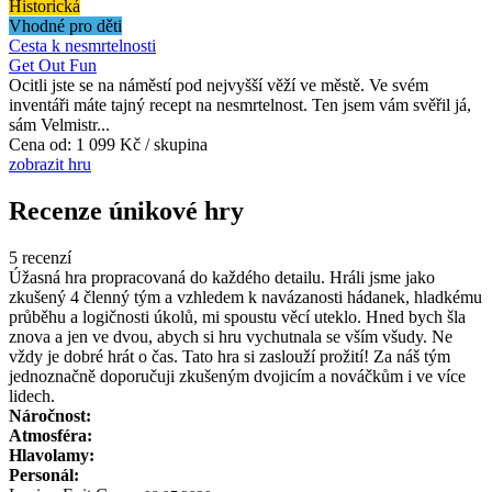
Historická
Vhodné pro děti
Cesta k nesmrtelnosti
Get Out Fun
Ocitli jste se na náměstí pod nejvyšší věží ve městě. Ve svém
inventáři máte tajný recept na nesmrtelnost. Ten jsem vám svěřil já,
sám Velmistr...
Cena od:
1 099 Kč / skupina
zobrazit hru
Recenze únikové hry
5 recenzí
Úžasná hra propracovaná do každého detailu. Hráli jsme jako
zkušený 4 členný tým a vzhledem k navázanosti hádanek, hladkému
průběhu a logičnosti úkolů, mi spoustu věcí uteklo. Hned bych šla
znova a jen ve dvou, abych si hru vychutnala se vším všudy. Ne
vždy je dobré hrát o čas. Tato hra si zaslouží prožití! Za náš tým
jednoznačně doporučuji zkušeným dvojicím a nováčkům i ve více
lidech.
Náročnost:
Atmosféra:
Hlavolamy:
Personál: