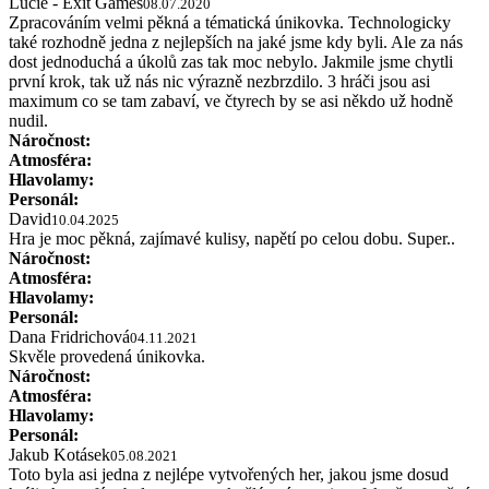
Lucie - Exit Games
08.07.2020
Zpracováním velmi pěkná a tématická únikovka. Technologicky
také rozhodně jedna z nejlepších na jaké jsme kdy byli. Ale za nás
dost jednoduchá a úkolů zas tak moc nebylo. Jakmile jsme chytli
první krok, tak už nás nic výrazně nezbrzdilo. 3 hráči jsou asi
maximum co se tam zabaví, ve čtyrech by se asi někdo už hodně
nudil.
Náročnost:
Atmosféra:
Hlavolamy:
Personál:
David
10.04.2025
Hra je moc pěkná, zajímavé kulisy, napětí po celou dobu. Super..
Náročnost:
Atmosféra:
Hlavolamy:
Personál:
Dana Fridrichová
04.11.2021
Skvěle provedená únikovka.
Náročnost:
Atmosféra:
Hlavolamy:
Personál:
Jakub Kotásek
05.08.2021
Toto byla asi jedna z nejlépe vytvořených her, jakou jsme dosud