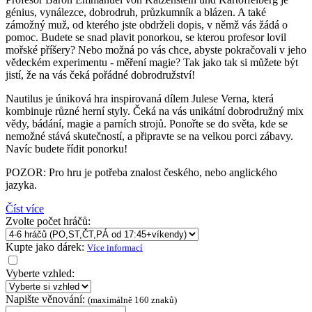
génius, vynálezce, dobrodruh, průzkumník a blázen. A také
zámožný muž, od kterého jste obdrželi dopis, v němž vás žádá o
pomoc. Budete se snad plavit ponorkou, se kterou profesor lovil
mořské příšery? Nebo možná po vás chce, abyste pokračovali v jeho
vědeckém experimentu - měření magie? Tak jako tak si můžete být
jistí, že na vás čeká pořádné dobrodružství!
Nautilus je úniková hra inspirovaná dílem Julese Verna, která
kombinuje různé herní styly. Čeká na vás unikátní dobrodružný mix
vědy, bádání, magie a parních strojů. Ponořte se do světa, kde se
nemožné stává skutečností, a připravte se na velkou porci zábavy.
Navíc budete řídit ponorku!
POZOR: Pro hru je potřeba znalost českého, nebo anglického
jazyka.
Číst více
Zvolte počet hráčů:
Kupte jako dárek:
Více informací
Vyberte vzhled:
Napište věnování:
(maximálně 160 znaků)