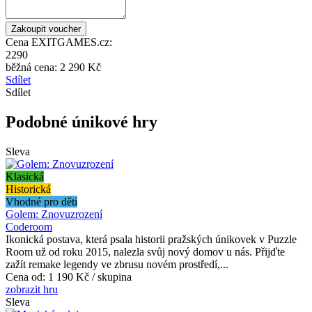
Cena EXITGAMES.cz:
2290
běžná cena:
2 290 Kč
Sdílet
Sdílet
Podobné únikové hry
Sleva
Klasická
Historická
Vhodné pro děti
Golem: Znovuzrození
Coderoom
Ikonická postava, která psala historii pražských únikovek v Puzzle
Room už od roku 2015, nalezla svůj nový domov u nás. Přijďte
zažít remake legendy ve zbrusu novém prostředí,...
Cena od:
1 190 Kč / skupina
zobrazit hru
Sleva