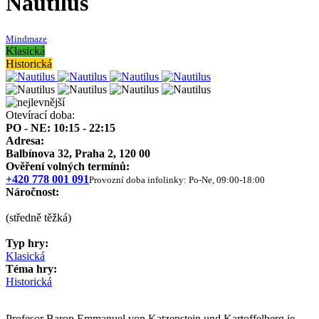
Nautilus
Mindmaze
Klasická
Historická
Otevírací doba:
PO - NE: 10:15 - 22:15
Adresa:
Balbínova 32, Praha 2, 120 00
Ověření volných termínů:
+420 778 001 091
Provozní doba infolinky: Po-Ne, 09:00-18:00
Náročnost:
(středně těžká)
Typ hry:
Klasická
Téma hry:
Historická
Profesor Baron Emmanuel von Katzenstein und Kartoffelberg je