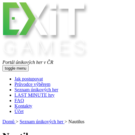
Portál únikových her v ČR
toggle menu
Jak postupovat
Průvodce výběrem
Seznam únikových her
LAST MINUTE hry
FAQ
Kontakty
Účet
Domů
>
Seznam únikových her
>
Nautilus