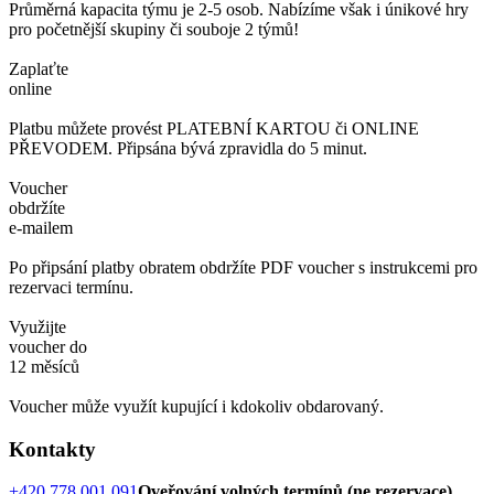
Průměrná kapacita týmu je 2-5 osob. Nabízíme však i únikové hry
pro početnější skupiny či souboje 2 týmů!
Zaplaťte
online
Platbu můžete provést PLATEBNÍ KARTOU či ONLINE
PŘEVODEM. Připsána bývá zpravidla do 5 minut.
Voucher
obdržíte
e-mailem
Po připsání platby obratem obdržíte PDF voucher s instrukcemi pro
rezervaci termínu.
Využijte
voucher do
12 měsíců
Voucher může využít kupující i kdokoliv obdarovaný.
Kontakty
+420 778 001 091
Oveřování volných termínů (ne rezervace)
,