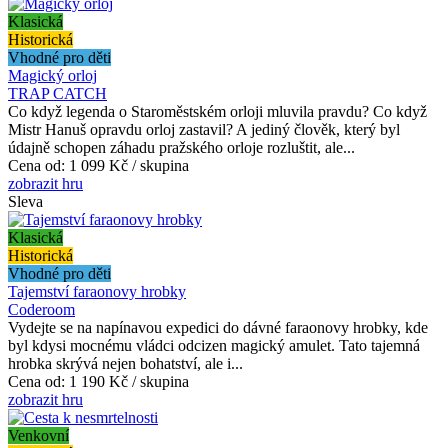
Klasická
Historická
Vhodné pro děti
Magický orloj
TRAP CATCH
Co když legenda o Staroměstském orloji mluvila pravdu? Co když
Mistr Hanuš opravdu orloj zastavil? A jediný člověk, který byl
údajně schopen záhadu pražského orloje rozluštit, ale...
Cena od:
1 099 Kč / skupina
zobrazit hru
Sleva
Klasická
Historická
Vhodné pro děti
Tajemství faraonovy hrobky
Coderoom
Vydejte se na napínavou expedici do dávné faraonovy hrobky, kde
byl kdysi mocnému vládci odcizen magický amulet. Tato tajemná
hrobka skrývá nejen bohatství, ale i...
Cena od:
1 190 Kč / skupina
zobrazit hru
Venkovní