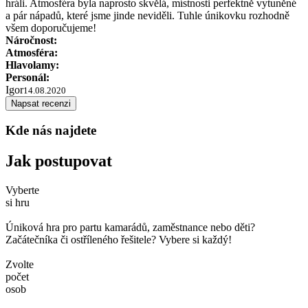
hráli. Atmosféra byla naprosto skvělá, místnosti perfektně vytuněné
a pár nápadů, které jsme jinde neviděli. Tuhle únikovku rozhodně
všem doporučujeme!
Náročnost:
Atmosféra:
Hlavolamy:
Personál:
Igor
14.08.2020
Napsat recenzi
Kde nás najdete
Jak postupovat
Vyberte
si hru
Úniková hra pro partu kamarádů, zaměstnance nebo děti?
Začátečníka či ostříleného řešitele? Vybere si každý!
Zvolte
počet
osob