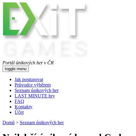
Portál únikových her v ČR
toggle menu
Jak postupovat
Průvodce výběrem
Seznam únikových her
LAST MINUTE hry
FAQ
Kontakty
Účet
Domů
>
Seznam únikových her