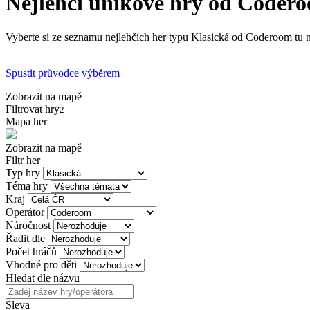
Nejlehčí únikové hry od Coder
Vyberte si ze seznamu nejlehčích her typu Klasická od Coderoom tu ne
Spustit průvodce výběrem
Zobrazit na mapě
Filtrovat hry
2
Mapa her
Zobrazit na mapě
Filtr her
Typ hry
Téma hry
Kraj
Operátor
Náročnost
Řadit dle
Počet hráčů
Vhodné pro děti
Hledat dle názvu
Sleva