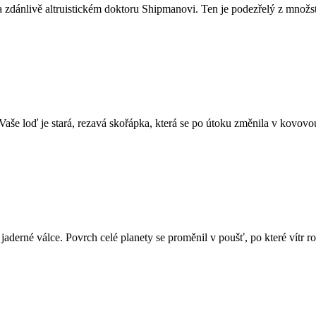
 zdánlivě altruistickém doktoru Shipmanovi. Ten je podezřelý z množst
 Vaše loď je stará, rezavá skořápka, která se po útoku změnila v kovovou
aderné válce. Povrch celé planety se proměnil v poušť, po které vítr ro