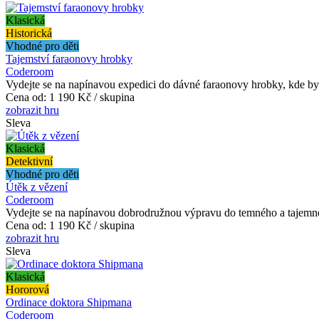
Klasická
Historická
Vhodné pro děti
Tajemství faraonovy hrobky
Coderoom
Vydejte se na napínavou expedici do dávné faraonovy hrobky, kde byl
Cena od:
1 190 Kč / skupina
zobrazit hru
Sleva
Klasická
Detektivní
Vhodné pro děti
Útěk z vězení
Coderoom
Vydejte se na napínavou dobrodružnou výpravu do temného a tajemnéh
Cena od:
1 190 Kč / skupina
zobrazit hru
Sleva
Klasická
Hororová
Ordinace doktora Shipmana
Coderoom