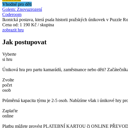
Vhodné pro děti
Golem: Znovuzrození
Coderoom
Ikonická postava, která psala historii pražských únikovek v Puzzle R
Cena od:
1 190 Kč / skupina
zobrazit hru
Jak postupovat
Vyberte
si hru
Úniková hra pro partu kamarádů, zaměstnance nebo děti? Začátečníka č
Zvolte
počet
osob
Průměrná kapacita týmu je 2-5 osob. Nabízíme však i únikové hry pro
Zaplaťte
online
Platbu můžete provést PLATEBNÍ KARTOU či ONLINE PŘEVODEM. 