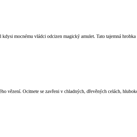
 kdysi mocnému vládci odcizen magický amulet. Tato tajemná hrobka skr
o vězení. Ocitnete se zavřeni v chladných, dřevěných celách, hluboko