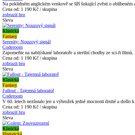
Na poklidném anglickém venkově se šíří šokující zvěsti o oblíbeném a
Cena od:
1 190 Kč / skupina
zobrazit hru
Sleva
Klasická
Fantasy
Serenity: Nouzový signál
Coderoom
Zapomeňte na nablýskané laboratoře a sterilní chodby ze sci-fi filmů.
Cena od:
1 190 Kč / skupina
zobrazit hru
Sleva
Klasická
Fantasy
Fallout - Tajemná laboratoř
Coderoom
V 60. letech nezůstalo jen u výhružek jedné mocnosti druhé a došlo k j
Cena od:
1 190 Kč / skupina
zobrazit hru
Sleva
Klasická
Historická