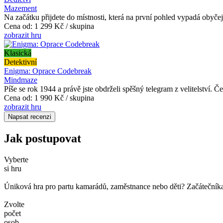
Mazement
Na začátku přijdete do místnosti, která na první pohled vypadá obyčej
Cena od:
1 299 Kč / skupina
zobrazit hru
Klasická
Detektivní
Enigma: Oprace Codebreak
Mindmaze
Píše se rok 1944 a právě jste obdrželi spěšný telegram z velitelství. Če
Cena od:
1 990 Kč / skupina
zobrazit hru
Napsat recenzi
Jak postupovat
Vyberte
si hru
Úniková hra pro partu kamarádů, zaměstnance nebo děti? Začátečníka č
Zvolte
počet
osob