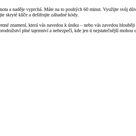
nota a naděje vyprchá. Máte na to pouhých 60 minut. Využijte svůj důvt
e skryté klíče a dešifrujte záhadné kódy.
emné znamení, která vás navedou k úniku – nebo vás zavedou hlouběji 
rodružství plné tajemství a nebezpečí, kde jen ti nejstatečnější mohou u