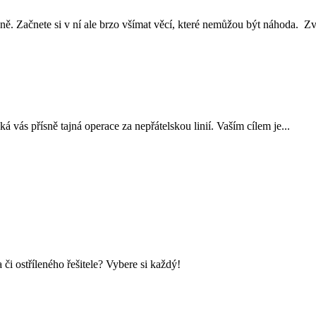
ně. Začnete si v ní ale brzo všímat věcí, které nemůžou být náhoda. Zvl
ká vás přísně tajná operace za nepřátelskou linií. Vaším cílem je...
i ostříleného řešitele? Vybere si každý!