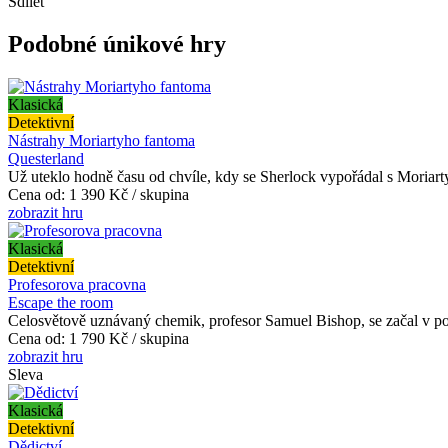
Sdílet
Podobné únikové hry
Klasická
Detektivní
Nástrahy Moriartyho fantoma
Questerland
Už uteklo hodně času od chvíle, kdy se Sherlock vypořádal s Moriartym. 
Cena od:
1 390 Kč / skupina
zobrazit hru
Klasická
Detektivní
Profesorova pracovna
Escape the room
Celosvětově uznávaný chemik, profesor Samuel Bishop, se začal v pos
Cena od:
1 790 Kč / skupina
zobrazit hru
Sleva
Klasická
Detektivní
Dědictví