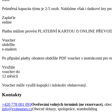
Průměrná kapacita týmu je 2-5 osob. Nabízíme však i únikové hry pro
Zaplaťte
online
Platbu můžete provést PLATEBNÍ KARTOU či ONLINE PŘEVODEM. 
Voucher
obdržíte
e-mailem
Po připsání platby obratem obdržíte PDF voucher s instrukcemi pro re
Využijte
voucher do
12 měsíců
Voucher může využít kupující i kdokoliv obdarovaný.
Kontakty
+420 778 001 091
Oveřování volných termínů (ne rezervace)
, obe
info@exitgames.cz
Obecné dotazy, spolupráce, teambuilding