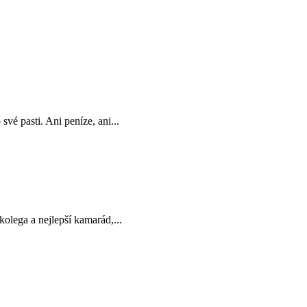
své pasti. Ani peníze, ani...
olega a nejlepší kamarád,...