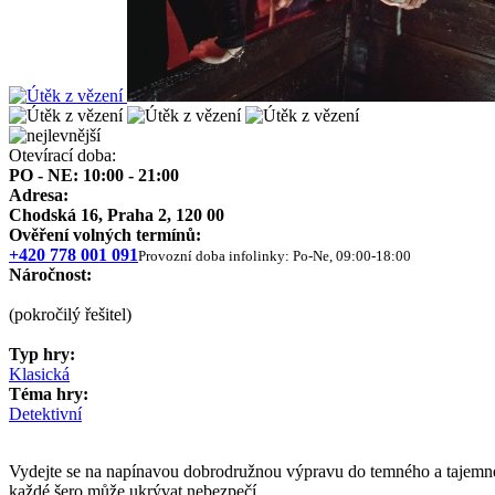
Otevírací doba:
PO - NE: 10:00 - 21:00
Adresa:
Chodská 16, Praha 2, 120 00
Ověření volných termínů:
+420 778 001 091
Provozní doba infolinky: Po-Ne, 09:00-18:00
Náročnost:
(pokročilý řešitel)
Typ hry:
Klasická
Téma hry:
Detektivní
Vydejte se na napínavou dobrodružnou výpravu do temného a tajemného
každé šero může ukrývat nebezpečí.