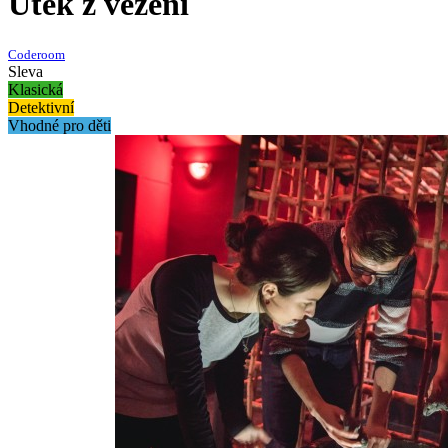
Útěk z vězení
Coderoom
Sleva
Klasická
Detektivní
Vhodné pro děti