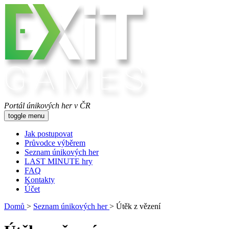
Portál únikových her v ČR
toggle menu
Jak postupovat
Průvodce výběrem
Seznam únikových her
LAST MINUTE hry
FAQ
Kontakty
Účet
Domů
>
Seznam únikových her
>
Útěk z vězení