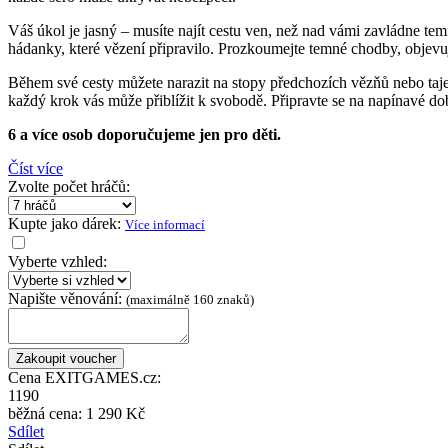
Váš úkol je jasný – musíte najít cestu ven, než nad vámi zavládne tem
hádanky, které vězení připravilo. Prozkoumejte temné chodby, objevujt
Během své cesty můžete narazit na stopy předchozích vězňů nebo taj
každý krok vás může přiblížit k svobodě. Připravte se na napínavé dob
6 a více osob doporučujeme jen pro děti.
Číst více
Zvolte počet hráčů:
Kupte jako dárek:
Více informací
Vyberte vzhled:
Napište věnování:
(maximálně 160 znaků)
Cena EXITGAMES.cz:
1190
běžná cena:
1 290 Kč
Sdílet