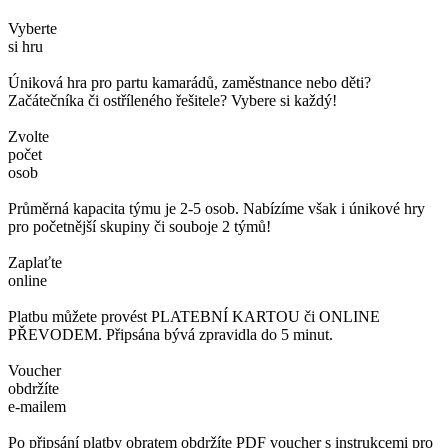
Vyberte
si hru
Úniková hra pro partu kamarádů, zaměstnance nebo děti?
Začátečníka či ostříleného řešitele? Vybere si každý!
Zvolte
počet
osob
Průměrná kapacita týmu je 2-5 osob. Nabízíme však i únikové hry
pro početnější skupiny či souboje 2 týmů!
Zaplaťte
online
Platbu můžete provést PLATEBNÍ KARTOU či ONLINE
PŘEVODEM. Připsána bývá zpravidla do 5 minut.
Voucher
obdržíte
e-mailem
Po připsání platby obratem obdržíte PDF voucher s instrukcemi pro