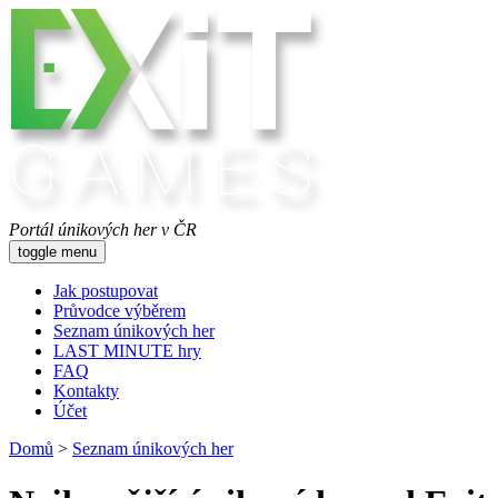
Portál únikových her v ČR
toggle menu
Jak postupovat
Průvodce výběrem
Seznam únikových her
LAST MINUTE hry
FAQ
Kontakty
Účet
Domů
>
Seznam únikových her