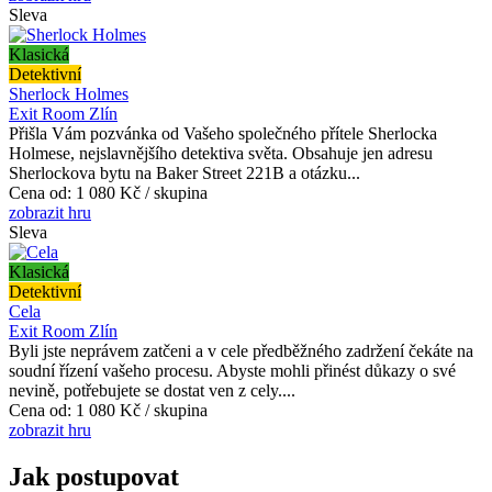
Sleva
Klasická
Detektivní
Sherlock Holmes
Exit Room Zlín
Přišla Vám pozvánka od Vašeho společného přítele Sherlocka
Holmese, nejslavnějšího detektiva světa. Obsahuje jen adresu
Sherlockova bytu na Baker Street 221B a otázku...
Cena od:
1 080 Kč / skupina
zobrazit hru
Sleva
Klasická
Detektivní
Cela
Exit Room Zlín
Byli jste neprávem zatčeni a v cele předběžného zadržení čekáte na
soudní řízení vašeho procesu. Abyste mohli přinést důkazy o své
nevině, potřebujete se dostat ven z cely....
Cena od:
1 080 Kč / skupina
zobrazit hru
Jak postupovat