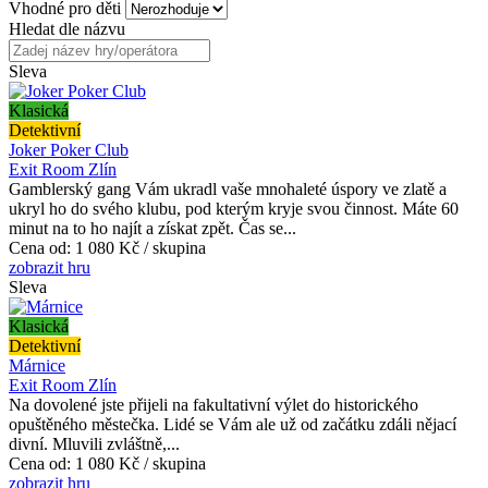
Vhodné pro děti
Hledat dle názvu
Sleva
Klasická
Detektivní
Joker Poker Club
Exit Room Zlín
Gamblerský gang Vám ukradl vaše mnohaleté úspory ve zlatě a
ukryl ho do svého klubu, pod kterým kryje svou činnost. Máte 60
minut na to ho najít a získat zpět. Čas se...
Cena od:
1 080 Kč / skupina
zobrazit hru
Sleva
Klasická
Detektivní
Márnice
Exit Room Zlín
Na dovolené jste přijeli na fakultativní výlet do historického
opuštěného městečka. Lidé se Vám ale už od začátku zdáli nějací
divní. Mluvili zvláštně,...
Cena od:
1 080 Kč / skupina
zobrazit hru