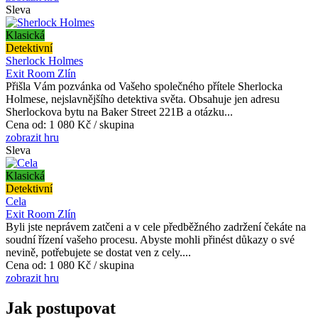
Sleva
Klasická
Detektivní
Sherlock Holmes
Exit Room Zlín
Přišla Vám pozvánka od Vašeho společného přítele Sherlocka
Holmese, nejslavnějšího detektiva světa. Obsahuje jen adresu
Sherlockova bytu na Baker Street 221B a otázku...
Cena od:
1 080 Kč / skupina
zobrazit hru
Sleva
Klasická
Detektivní
Cela
Exit Room Zlín
Byli jste neprávem zatčeni a v cele předběžného zadržení čekáte na
soudní řízení vašeho procesu. Abyste mohli přinést důkazy o své
nevině, potřebujete se dostat ven z cely....
Cena od:
1 080 Kč / skupina
zobrazit hru
Jak postupovat