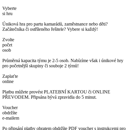
Vyberte
si hru
Úniková hra pro partu kamarádů, zaměstnance nebo děti?
Začátečníka či ostříleného řešitele? Vybere si každý!
Zvolte
počet
osob
Průměrná kapacita týmu je 2-5 osob. Nabízíme však i únikové hry
pro početnější skupiny či souboje 2 týmů!
Zaplaťte
online
Platbu můžete provést PLATEBNÍ KARTOU či ONLINE
PŘEVODEM. Připsána bývá zpravidla do 5 minut.
Voucher
obdržíte
e-mailem
Po připsání platby obratem obdržíte PDF voucher s instrukcemi pro