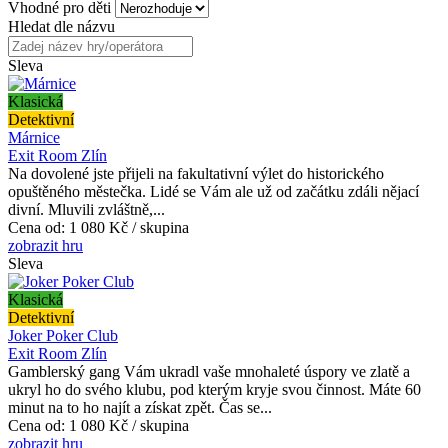
Vhodné pro děti
Hledat dle názvu
Sleva
Klasická
Detektivní
Márnice
Exit Room Zlín
Na dovolené jste přijeli na fakultativní výlet do historického
opuštěného městečka. Lidé se Vám ale už od začátku zdáli nějací
divní. Mluvili zvláštně,...
Cena od:
1 080 Kč / skupina
zobrazit hru
Sleva
Klasická
Detektivní
Joker Poker Club
Exit Room Zlín
Gamblerský gang Vám ukradl vaše mnohaleté úspory ve zlatě a
ukryl ho do svého klubu, pod kterým kryje svou činnost. Máte 60
minut na to ho najít a získat zpět. Čas se...
Cena od:
1 080 Kč / skupina
zobrazit hru