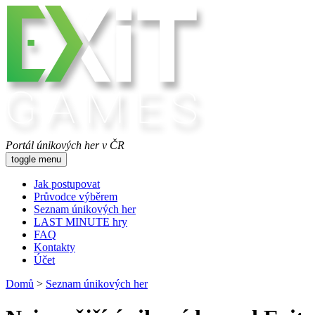
Portál únikových her v ČR
toggle menu
Jak postupovat
Průvodce výběrem
Seznam únikových her
LAST MINUTE hry
FAQ
Kontakty
Účet
Domů
>
Seznam únikových her