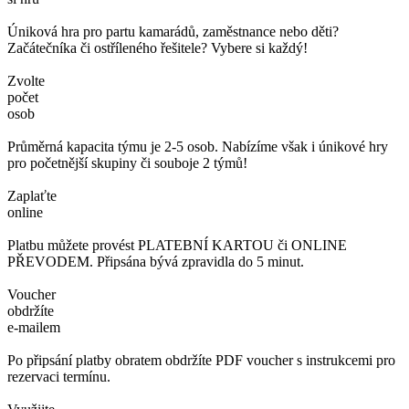
Úniková hra pro partu kamarádů, zaměstnance nebo děti?
Začátečníka či ostříleného řešitele? Vybere si každý!
Zvolte
počet
osob
Průměrná kapacita týmu je 2-5 osob. Nabízíme však i únikové hry
pro početnější skupiny či souboje 2 týmů!
Zaplaťte
online
Platbu můžete provést PLATEBNÍ KARTOU či ONLINE
PŘEVODEM. Připsána bývá zpravidla do 5 minut.
Voucher
obdržíte
e-mailem
Po připsání platby obratem obdržíte PDF voucher s instrukcemi pro
rezervaci termínu.