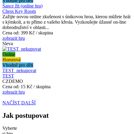
Vhodné pro děti
Šance žít (online hra)
Chess Key Room
Zažijte novou online zkušenost s únikovou hrou, kterou můžete hrát
s kýmkoli, a to přímo z vašeho křesla. Vyzkoušejte úžasné on-line
dobrodružství v oblasti...
Cena od:
399 Kč / skupina
zobrazit hru
Sleva
Online
Hororová
Vhodné pro děti
TEST_nekupovat
TEST
CZDEMO
Cena od:
15 Kč / skupina
zobrazit hru
NAČÍST DALŠÍ
Jak postupovat
Vyberte
si hru