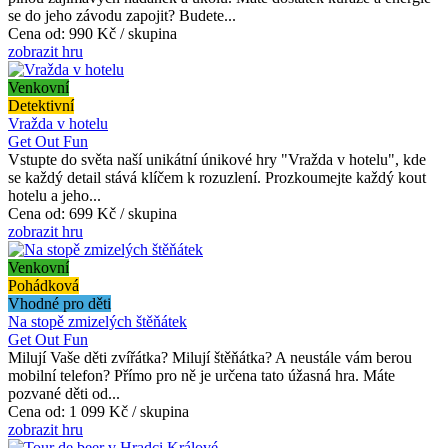
se do jeho závodu zapojit? Budete...
Cena od:
990 Kč / skupina
zobrazit hru
Venkovní
Detektivní
Vražda v hotelu
Get Out Fun
Vstupte do světa naší unikátní únikové hry "Vražda v hotelu", kde
se každý detail stává klíčem k rozuzlení. Prozkoumejte každý kout
hotelu a jeho...
Cena od:
699 Kč / skupina
zobrazit hru
Venkovní
Pohádková
Vhodné pro děti
Na stopě zmizelých štěňátek
Get Out Fun
Milují Vaše děti zvířátka? Milují štěňátka? A neustále vám berou
mobilní telefon? Přímo pro ně je určena tato úžasná hra. Máte
pozvané děti od...
Cena od:
1 099 Kč / skupina
zobrazit hru