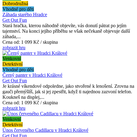
Dobrodružná
Vhodné pro děti
Záhada starého Hradce
Get Out Fun
Stará hračka, kterou náhodně objevíte, vás donutí pátrat po jejím
tajemství. Na konci jejího příběhu se však nečekaně objevuje další
záhada,...
Cena od:
1 099 Kč / skupina
zobrazit hru
Venkovní
Detektivní
Vhodné pro děti
Černý panter v Hradci Králové
Get Out Fun
Je krásné víkendové odpoledne, jako stvořené k lenošení. Zrovna na
gauči přemýšlíš, jak si jej zpestřit, když ti najednou zazvoní telefon.
Koukneš na displej,...
Cena od:
1 099 Kč / skupina
zobrazit hru
Venkovní
Detektivní
Únos červeného Cadillacu v Hradci Králové
Get Out Fun