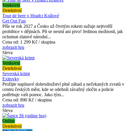
Venkovní
Detektivní
Tour de beer v Hradci Králové
Get Out Fun
Píše se rok 2027 a Česko už čtvrtým rokem sužuje nejtvrdší
prohibice v dějinách. Pít se nesmí ani pivo! Jedinou možností, jak
ochutnat zlatavé národní...
Cena od:
1 299 Kč / skupina
zobrazit hru
Sleva
Venkovní
Detektivní
Severská krimi
Exitovky
Prožijte napínavé dobrodružství plné záhad a nečekaných zvratů v
centru českých měst, kde se odehrál závažný zločin a policie
potřebuje vaši pomoc. Jako tým...
Cena od:
890 Kč / skupina
zobrazit hru
Sleva
Online
Detektivní