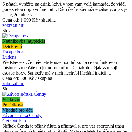
S přáteli vyrážíte na drink, když v tom vám volá kamarád, že viděl
podezřelou dopravní nehodu. Rádi řešíte všemožné záhady, a tak je
jasné, že tuhle si...
Cena od:
1 099 Kč / skupina
zobrazit hru
Sleva
Neúnikovka (atypická)
Detektivní
Escape box
Ludens
Představte si, že mávnete kouzelnou hůlkou a celou únikovou
místnost zmenšíte do jednoho kufru. Tak takhle nějak vznikají
escape boxy. Samozřejmě v nich nechybí hledání indicií,...
Cena od:
500 Kč / skupina
zobrazit hru
Sleva
Venkovní
Pohádková
Vhodné pro děti
Závod skřítka Čendy
Get Out Fun
Skřítek Čenda je pěkný filuta a připravil si pro vás sportovní trasu
plnou zajímavých hádanek a úkolů. Máte dostatek kuráže a energie