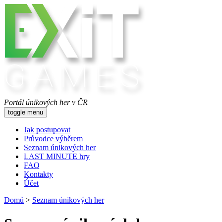
Portál únikových her v ČR
toggle menu
Jak postupovat
Průvodce výběrem
Seznam únikových her
LAST MINUTE hry
FAQ
Kontakty
Účet
Domů
>
Seznam únikových her