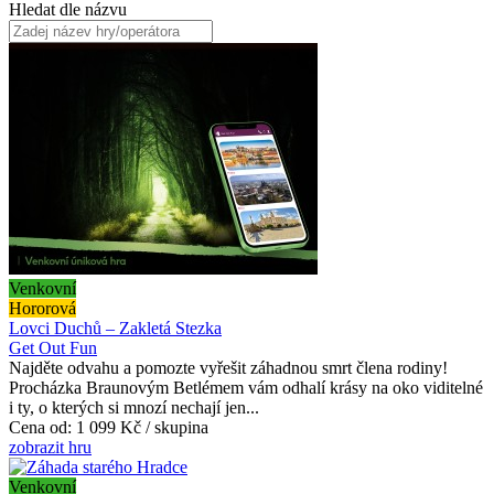
Hledat dle názvu
Venkovní
Hororová
Lovci Duchů – Zakletá Stezka
Get Out Fun
Najděte odvahu a pomozte vyřešit záhadnou smrt člena rodiny!
Procházka Braunovým Betlémem vám odhalí krásy na oko viditelné
i ty, o kterých si mnozí nechají jen...
Cena od:
1 099 Kč / skupina
zobrazit hru
Venkovní