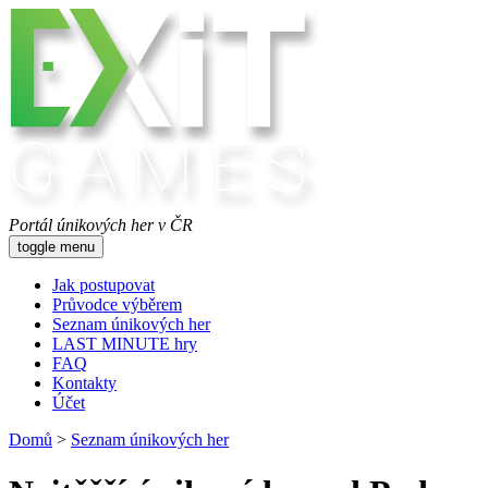
Portál únikových her v ČR
toggle menu
Jak postupovat
Průvodce výběrem
Seznam únikových her
LAST MINUTE hry
FAQ
Kontakty
Účet
Domů
>
Seznam únikových her