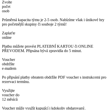
Zvolte
počet
osob
Průměrná kapacita týmu je 2-5 osob. Nabízíme však i únikové hry
pro početnější skupiny či souboje 2 týmů!
Zaplaťte
online
Platbu můžete provést PLATEBNÍ KARTOU či ONLINE
PŘEVODEM. Připsána bývá zpravidla do 5 minut.
Voucher
obdržíte
e-mailem
Po připsání platby obratem obdržíte PDF voucher s instrukcemi pro
rezervaci termínu.
Využijte
voucher do
12 měsíců
Voucher může využít kupující i kdokoliv obdarovaný.