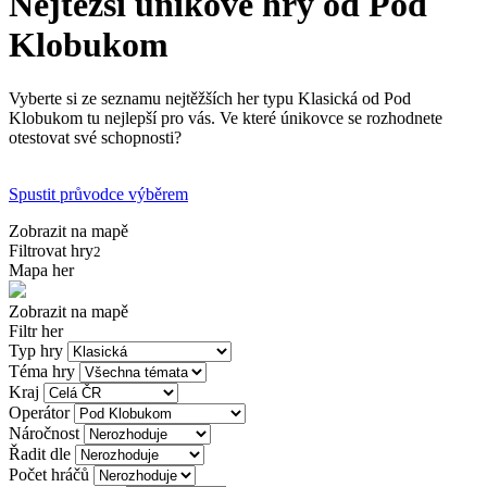
Nejtěžší únikové hry od Pod
Klobukom
Vyberte si ze seznamu nejtěžších her typu Klasická od Pod
Klobukom tu nejlepší pro vás. Ve které únikovce se rozhodnete
otestovat své schopnosti?
Spustit průvodce výběrem
Zobrazit na mapě
Filtrovat hry
2
Mapa her
Zobrazit na mapě
Filtr her
Typ hry
Téma hry
Kraj
Operátor
Náročnost
Řadit dle
Počet hráčů