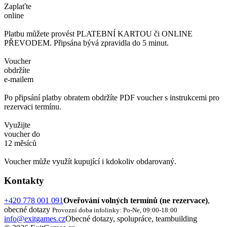
Zaplaťte
online
Platbu můžete provést PLATEBNÍ KARTOU či ONLINE
PŘEVODEM. Připsána bývá zpravidla do 5 minut.
Voucher
obdržíte
e-mailem
Po připsání platby obratem obdržíte PDF voucher s instrukcemi pro
rezervaci termínu.
Využijte
voucher do
12 měsíců
Voucher může využít kupující i kdokoliv obdarovaný.
Kontakty
+420 778 001 091
Oveřování volných termínů (ne rezervace)
,
obecné dotazy
Provozní doba infolinky: Po-Ne, 09:00-18:00
info@exitgames.cz
Obecné dotazy, spolupráce, teambuilding