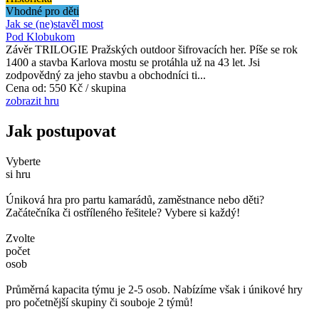
Vhodné pro děti
Jak se (ne)stavěl most
Pod Klobukom
Závěr TRILOGIE Pražských outdoor šifrovacích her. Píše se rok
1400 a stavba Karlova mostu se protáhla už na 43 let. Jsi
zodpovědný za jeho stavbu a obchodníci ti...
Cena od:
550 Kč / skupina
zobrazit hru
Jak postupovat
Vyberte
si hru
Úniková hra pro partu kamarádů, zaměstnance nebo děti?
Začátečníka či ostříleného řešitele? Vybere si každý!
Zvolte
počet
osob
Průměrná kapacita týmu je 2-5 osob. Nabízíme však i únikové hry
pro početnější skupiny či souboje 2 týmů!