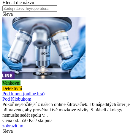
Hledat dle názvu
Sleva
Venkovní
Detektivní
Pod lupou (online hra)
Pod Klobukom
Pokoř nejsložitější z našich online šifrovačiek. 10 nápaditých šifer je
připraveno, aby provětrali tvé mozkové závity. S přáteli / kolegy
nemusíte sedět spolu v...
Cena od:
550 Kč / skupina
zobrazit hru
Sleva