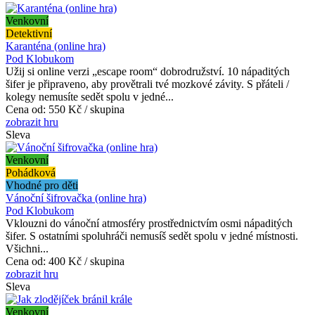
Venkovní
Detektivní
Karanténa (online hra)
Pod Klobukom
Užij si online verzi „escape room“ dobrodružství. 10 nápaditých
šifer je připraveno, aby provětrali tvé mozkové závity. S přáteli /
kolegy nemusíte sedět spolu v jedné...
Cena od:
550 Kč / skupina
zobrazit hru
Sleva
Venkovní
Pohádková
Vhodné pro děti
Vánoční šifrovačka (online hra)
Pod Klobukom
Vklouzni do vánoční atmosféry prostřednictvím osmi nápaditých
šifer. S ostatními spoluhráči nemusíš sedět spolu v jedné místnosti.
Všichni...
Cena od:
400 Kč / skupina
zobrazit hru
Sleva
Venkovní