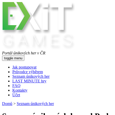
Portál únikových her v ČR
toggle menu
Jak postupovat
Průvodce výběrem
Seznam únikových her
LAST MINUTE hry
FAQ
Kontakty
Účet
Domů
>
Seznam únikových her