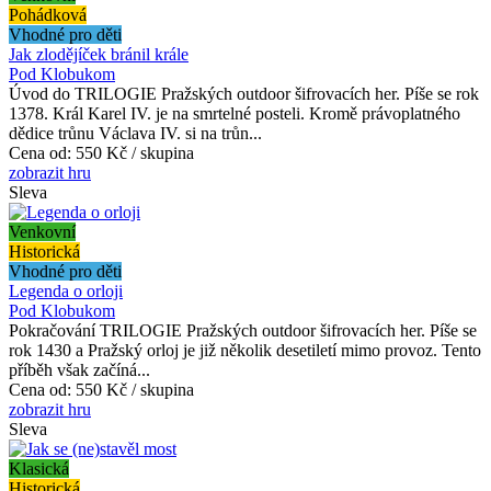
Pohádková
Vhodné pro děti
Jak zlodějíček bránil krále
Pod Klobukom
Úvod do TRILOGIE Pražských outdoor šifrovacích her. Píše se rok
1378. Král Karel IV. je na smrtelné posteli. Kromě právoplatného
dědice trůnu Václava IV. si na trůn...
Cena od:
550 Kč / skupina
zobrazit hru
Sleva
Venkovní
Historická
Vhodné pro děti
Legenda o orloji
Pod Klobukom
Pokračování TRILOGIE Pražských outdoor šifrovacích her. Píše se
rok 1430 a Pražský orloj je již několik desetiletí mimo provoz. Tento
příběh však začíná...
Cena od:
550 Kč / skupina
zobrazit hru
Sleva
Klasická
Historická