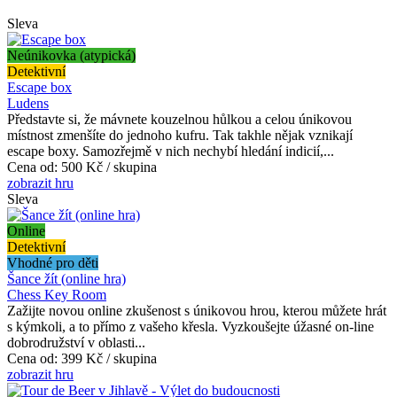
Sleva
Neúnikovka (atypická)
Detektivní
Escape box
Ludens
Představte si, že mávnete kouzelnou hůlkou a celou únikovou
místnost zmenšíte do jednoho kufru. Tak takhle nějak vznikají
escape boxy. Samozřejmě v nich nechybí hledání indicií,...
Cena od:
500 Kč / skupina
zobrazit hru
Sleva
Online
Detektivní
Vhodné pro děti
Šance žít (online hra)
Chess Key Room
Zažijte novou online zkušenost s únikovou hrou, kterou můžete hrát
s kýmkoli, a to přímo z vašeho křesla. Vyzkoušejte úžasné on-line
dobrodružství v oblasti...
Cena od:
399 Kč / skupina
zobrazit hru