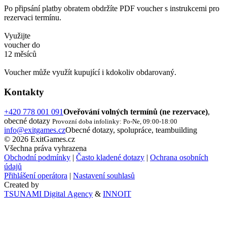
Po připsání platby obratem obdržíte PDF voucher s instrukcemi pro
rezervaci termínu.
Využijte
voucher do
12 měsíců
Voucher může využít kupující i kdokoliv obdarovaný.
Kontakty
+420 778 001 091
Oveřování volných termínů (ne rezervace)
,
obecné dotazy
Provozní doba infolinky: Po-Ne, 09:00-18:00
info@exitgames.cz
Obecné dotazy, spolupráce, teambuilding
© 2026 ExitGames.cz
Všechna práva vyhrazena
Obchodní podmínky
|
Často kladené dotazy
|
Ochrana osobních
údajů
Přihlášení operátora
|
Nastavení souhlasů
Created by
TSUNAMI Digital Agency
&
INNOIT