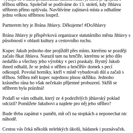
těžbou stříbra. Společně se podíváme do 13. století, kdy Jihlava
stříbrem přímo oplývala. Navštívíme zajímavá místa a odhalíme
jednu velkou stříbrnou loupež.
Partnerem hry je Brána Jihlavy. Děkujeme! #DoJihlavy
Brána Jihlavy je příspěvková organizace statutárního města Jihlavy s
působností v oblasti kultury a cestovního ruchu.
Kupec Jakub jednoho dne projížděl přes místo, kterému se později
začalo říkat Jihlava. Narazil tam na hrnčíře, kterému se jeho dílo
nedařilo a všechny jeho výrobky v peci praskaly. Bystrý Jakub
ihned odhalil, že se jedná o stříbro a hrnčířův domek s pecí
odkoupil. Povolal horníky, kteří v místě vybudovali důl a začali s
těžbou. Stříbra měl kupec najednou plnou skříňku. Jednoho
krásného rána ho však nečekalo příjemné probuzení. Skříň se
stříbrem byla prázdná!
Podaří se vám odhalit, který ze 4 podezřelých jihlavský poklad
odcizil? Pomůžete Jakubovi a najdete pro něj jeho stříbro?
Bude třeba zapátrat v paměti, mít oči na stopkách a neponechat nic
náhodě.
Cestou vás čeká několik nelehkých úkolů, hádanek i poznávaček.