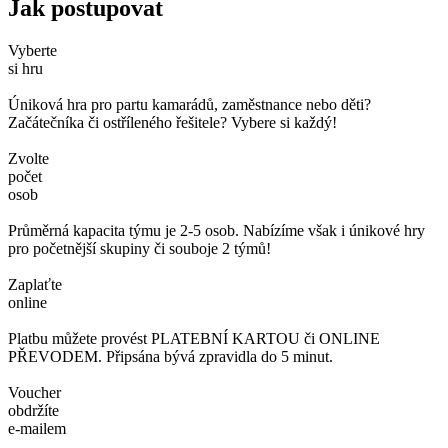
Jak postupovat
Vyberte
si hru
Úniková hra pro partu kamarádů, zaměstnance nebo děti?
Začátečníka či ostříleného řešitele? Vybere si každý!
Zvolte
počet
osob
Průměrná kapacita týmu je 2-5 osob. Nabízíme však i únikové hry
pro početnější skupiny či souboje 2 týmů!
Zaplaťte
online
Platbu můžete provést PLATEBNÍ KARTOU či ONLINE
PŘEVODEM. Připsána bývá zpravidla do 5 minut.
Voucher
obdržíte
e-mailem