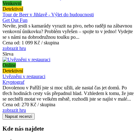
Venkovní
Detektivní
Tour de Beer v Jihlavě - Výlet do budoucnosti
Get Out Fun
Nevíte, jestli s kamarády vyrazit na pivo, nebo raději na zábavnou
venkovní únikovku? Problém vyřešen – spojte to v jedno! Vydejte
se s námi na dobrodružnou toulku po...
Cena od:
1 099 Kč / skupina
zobrazit hru
Sleva
Online
Detektivní
Uvězněni v restauraci
Kryptograf
Dovolenou v Paříží jste si moc užili, ale nastal čas jet domů. Po
třech hodinách cesty vás přepadnul hlad. Vzhledem k tomu, že jste
se nechtěli motat ve velkém městě, rozhodli jste se najíst v malé...
Cena od:
270 Kč / skupina
zobrazit hru
Napsat recenzi
Kde nás najdete