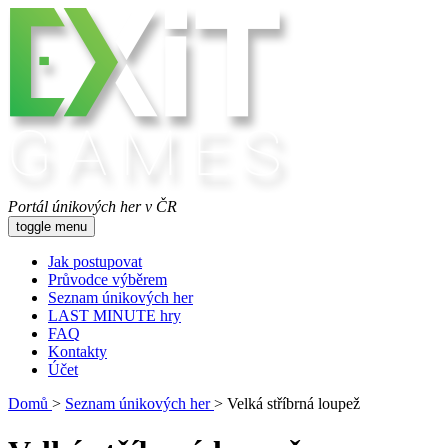
Portál únikových her v ČR
toggle menu
Jak postupovat
Průvodce výběrem
Seznam únikových her
LAST MINUTE hry
FAQ
Kontakty
Účet
Domů
>
Seznam únikových her
>
Velká stříbrná loupež