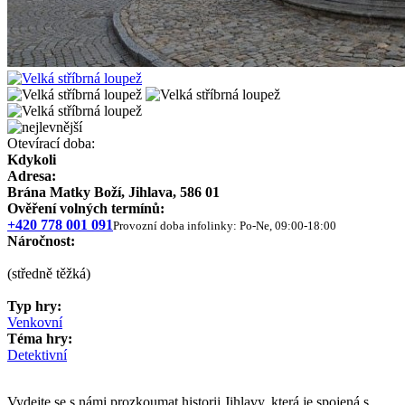
Otevírací doba:
Kdykoli
Adresa:
Brána Matky Boží, Jihlava, 586 01
Ověření volných termínů:
+420 778 001 091
Provozní doba infolinky: Po-Ne, 09:00-18:00
Náročnost:
(středně těžká)
Typ hry:
Venkovní
Téma hry:
Detektivní
Vydejte se s námi prozkoumat historii Jihlavy, která je spojená s