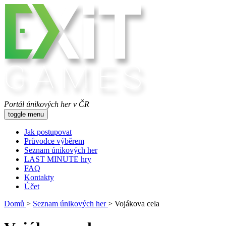
Portál únikových her v ČR
toggle menu
Jak postupovat
Průvodce výběrem
Seznam únikových her
LAST MINUTE hry
FAQ
Kontakty
Účet
Domů
>
Seznam únikových her
>
Vojákova cela