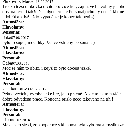
Plukovník Marcel
18.09.2017
Trosku tezsi unikovka určitě pro více lidí, zajímavé hlavolmy je toho
dost na reseni takže čas plyne rychle.Personal,ochotný nechá klidně
i dohrát a když už to vypadá ze je konec tak není;-)
Atmosféra:
Hlavolamy:
Personál:
Kika
07.08.2017
bylo to super, moc díky. Velice vstřícný personál :-)
Atmosféra:
Hlavolamy:
Personál:
Gába
07.08.2017
Moc se nám to líbilo, i když to bylo docela těžké.
Atmosféra:
Hlavolamy:
Personál:
jana kantorova
07.02.2017
Pekne vecicky vyrobene ke hre, je to pracné. A jde to na tom videt
dobre odvedena prace. Konecne prislo neco takoveho na trh !
Atmosféra:
Hlavolamy:
Personál:
Libor
01.07.2016
Mela jsem stesti, ze kooperace s klukama byla vyborna a myslim ze