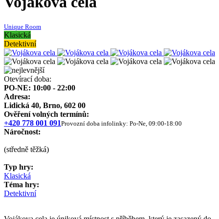
Vojákova cela
Unique Room
Klasická
Detektivní
Otevírací doba:
PO-NE: 10:00 - 22:00
Adresa:
Lidická 40, Brno, 602 00
Ověření volných termínů:
+420 778 001 091
Provozní doba infolinky: Po-Ne, 09:00-18:00
Náročnost:
(středně těžká)
Typ hry:
Klasická
Téma hry:
Detektivní
Vojákova cela je úniková místnost s příběhem, který je zasazený do