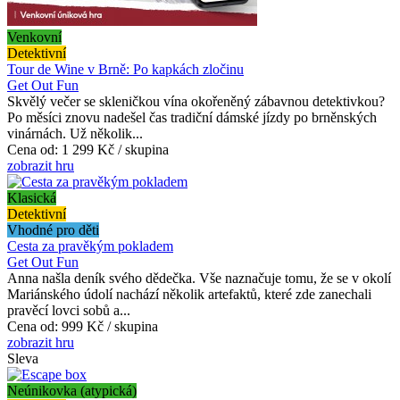
Venkovní
Detektivní
Tour de Wine v Brně: Po kapkách zločinu
Get Out Fun
Skvělý večer se skleničkou vína okořeněný zábavnou detektivkou?
Po měsíci znovu nadešel čas tradiční dámské jízdy po brněnských
vinárnách. Už několik...
Cena od:
1 299 Kč / skupina
zobrazit hru
Klasická
Detektivní
Vhodné pro děti
Cesta za pravěkým pokladem
Get Out Fun
Anna našla deník svého dědečka. Vše naznačuje tomu, že se v okolí
Mariánského údolí nachází několik artefaktů, které zde zanechali
pravěcí lovci sobů a...
Cena od:
999 Kč / skupina
zobrazit hru
Sleva
Neúnikovka (atypická)