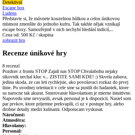
Detektivní
Escape box
Ludens
Představte si, že mávnete kouzelnou hůlkou a celou únikovou
místnost zmenšíte do jednoho kufru. Tak takhle nějak vznikají
escape boxy. Samozřejmě v nich nechybí hledání indicií,...
Cena od:
500 Kč / skupina
zobrazit hru
Recenze únikové hry
8 recenzí
Pozdrav z frontu STOP Zajali nas STOP Chvalabohu nejaky
sikovnik nechal kluc v... ZISTITE SAMI KDE! :) Skvela zabava,
jedina skoda, ze cas leti rychlejsie, ako povolavaci rozkaz do prvej
linie. Po uvodnej orientacii v cele sme sa pustili do hadaniek, ktore
su narocne tak akurat. Smerovanie hlavolamom je mierne intuitivne.
Napovedu sme nevyuzili, avsak personal je k dispozicii. Nasiel som
par prvkov, ktore prijemne prekvapili, ci uz v postupe hry, alebo
drobne detaily medzi kulisami. Odporucam vyskusat.
Náročnost:
Atmosféra:
Hlavolamy:
Personál: