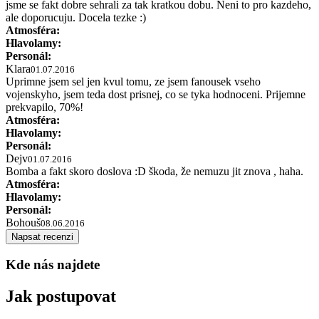
jsme se fakt dobre sehrali za tak kratkou dobu. Neni to pro kazdeho,
ale doporucuju. Docela tezke :)
Atmosféra:
Hlavolamy:
Personál:
Klara
01.07.2016
Uprimne jsem sel jen kvul tomu, ze jsem fanousek vseho
vojenskyho, jsem teda dost prisnej, co se tyka hodnoceni. Prijemne
prekvapilo, 70%!
Atmosféra:
Hlavolamy:
Personál:
Dejv
01.07.2016
Bomba a fakt skoro doslova :D škoda, že nemuzu jit znova , haha.
Atmosféra:
Hlavolamy:
Personál:
Bohouš
08.06.2016
Napsat recenzi
Kde nás najdete
Jak postupovat