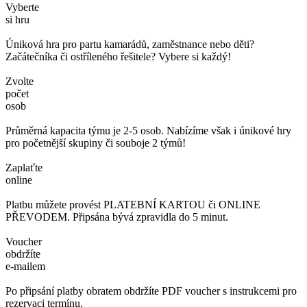
Vyberte
si hru
Úniková hra pro partu kamarádů, zaměstnance nebo děti?
Začátečníka či ostříleného řešitele? Vybere si každý!
Zvolte
počet
osob
Průměrná kapacita týmu je 2-5 osob. Nabízíme však i únikové hry
pro početnější skupiny či souboje 2 týmů!
Zaplaťte
online
Platbu můžete provést PLATEBNÍ KARTOU či ONLINE
PŘEVODEM. Připsána bývá zpravidla do 5 minut.
Voucher
obdržíte
e-mailem
Po připsání platby obratem obdržíte PDF voucher s instrukcemi pro
rezervaci termínu.