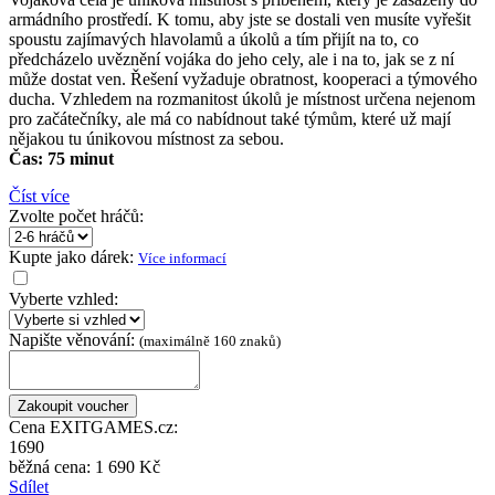
armádního prostředí. K tomu, aby jste se dostali ven musíte vyřešit
spoustu zajímavých hlavolamů a úkolů a tím přijít na to, co
předcházelo uvěznění vojáka do jeho cely, ale i na to, jak se z ní
může dostat ven. Řešení vyžaduje obratnost, kooperaci a týmového
ducha. Vzhledem na rozmanitost úkolů je místnost určena nejenom
pro začátečníky, ale má co nabídnout také týmům, které už mají
nějakou tu únikovou místnost za sebou.
Čas: 75 minut
Číst více
Zvolte počet hráčů:
Kupte jako dárek:
Více informací
Vyberte vzhled:
Napište věnování:
(maximálně 160 znaků)
Cena EXITGAMES.cz:
1690
běžná cena:
1 690 Kč
Sdílet