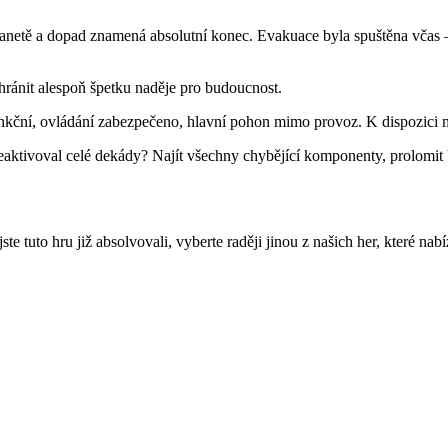
anetě a dopad znamená absolutní konec. Evakuace byla spuštěna včas – vě
chránit alespoň špetku naděje pro budoucnost.
unkční, ovládání zabezpečeno, hlavní pohon mimo provoz. K dispozici m
aktivoval celé dekády? Najít všechny chybějící komponenty, prolomit b
e tuto hru již absolvovali, vyberte raději jinou z našich her, které nab