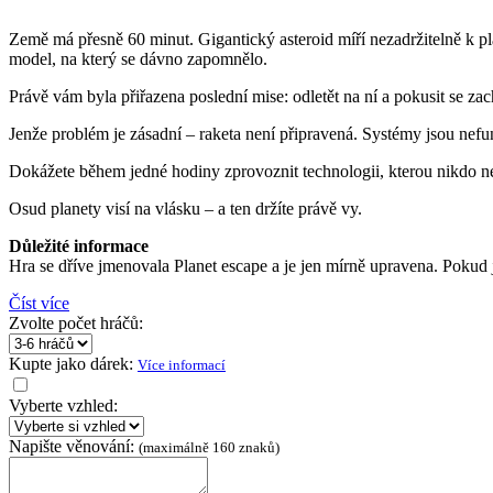
Země má přesně 60 minut. Gigantický asteroid míří nezadržitelně k pl
model, na který se dávno zapomnělo.
Právě vám byla přiřazena poslední mise: odletět na ní a pokusit se za
Jenže problém je zásadní – raketa není připravená. Systémy jsou nef
Dokážete během jedné hodiny zprovoznit technologii, kterou nikdo ne
Osud planety visí na vlásku – a ten držíte právě vy.
Důležité informace
Hra se dříve jmenovala Planet escape a je jen mírně upravena. Pokud jst
Číst více
Zvolte počet hráčů:
Kupte jako dárek:
Více informací
Vyberte vzhled:
Napište věnování:
(maximálně 160 znaků)