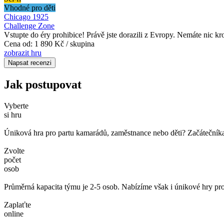
Vhodné pro děti
Chicago 1925
Challenge Zone
Vstupte do éry prohibice! Právě jste dorazili z Evropy. Nemáte nic kr
Cena od:
1 890 Kč / skupina
zobrazit hru
Napsat recenzi
Jak postupovat
Vyberte
si hru
Úniková hra pro partu kamarádů, zaměstnance nebo děti? Začátečníka č
Zvolte
počet
osob
Průměrná kapacita týmu je 2-5 osob. Nabízíme však i únikové hry pro
Zaplaťte
online