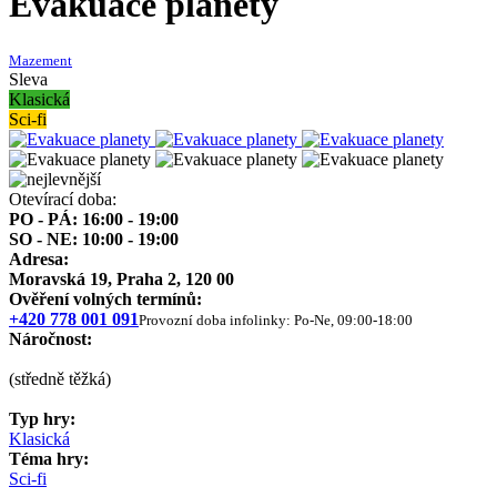
Evakuace planety
Mazement
Sleva
Klasická
Sci-fi
Otevírací doba:
PO - PÁ: 16:00 - 19:00
SO - NE: 10:00 - 19:00
Adresa:
Moravská 19, Praha 2, 120 00
Ověření volných termínů:
+420 778 001 091
Provozní doba infolinky: Po-Ne, 09:00-18:00
Náročnost:
(středně těžká)
Typ hry:
Klasická
Téma hry:
Sci-fi