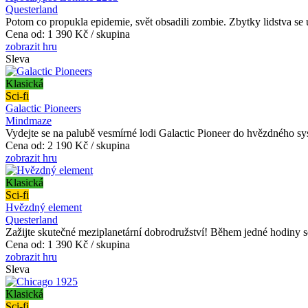
Questerland
Potom co propukla epidemie, svět obsadili zombie. Zbytky lidstva se 
Cena od:
1 390 Kč / skupina
zobrazit hru
Sleva
Klasická
Sci-fi
Galactic Pioneers
Mindmaze
Vydejte se na palubě vesmírné lodi Galactic Pioneer do hvězdného syst
Cena od:
2 190 Kč / skupina
zobrazit hru
Klasická
Sci-fi
Hvězdný element
Questerland
Zažijte skutečné meziplanetární dobrodružství! Během jedné hodiny s
Cena od:
1 390 Kč / skupina
zobrazit hru
Sleva
Klasická
Sci-fi