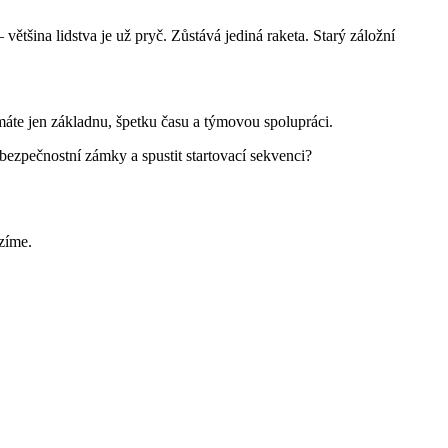
tšina lidstva je už pryč. Zůstává jediná raketa. Starý záložní
áte jen základnu, špetku času a týmovou spolupráci.
ezpečnostní zámky a spustit startovací sekvenci?
ízíme.