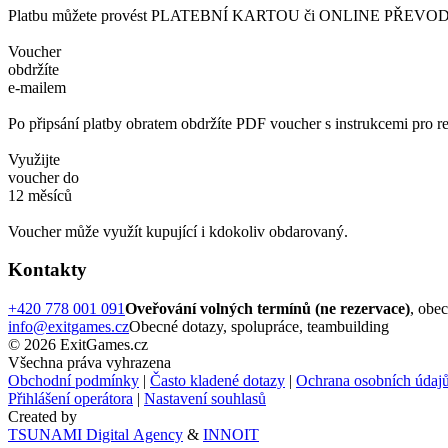
Platbu můžete provést PLATEBNÍ KARTOU či ONLINE PŘEVODEM. 
Voucher
obdržíte
e-mailem
Po připsání platby obratem obdržíte PDF voucher s instrukcemi pro re
Využijte
voucher do
12 měsíců
Voucher může využít kupující i kdokoliv obdarovaný.
Kontakty
+420 778 001 091
Oveřování volných termínů (ne rezervace)
, obe
info@exitgames.cz
Obecné dotazy, spolupráce, teambuilding
© 2026 ExitGames.cz
Všechna práva vyhrazena
Obchodní podmínky
|
Často kladené dotazy
|
Ochrana osobních údaj
Přihlášení operátora
|
Nastavení souhlasů
Created by
TSUNAMI Digital Agency
&
INNOIT