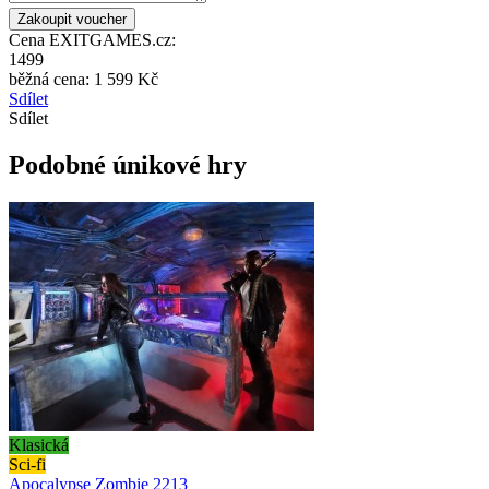
Cena EXITGAMES.cz:
1499
běžná cena:
1 599 Kč
Sdílet
Sdílet
Podobné únikové hry
Klasická
Sci-fi
Apocalypse Zombie 2213