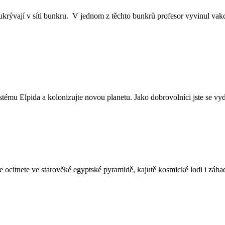
ukrývají v síti bunkru. V jednom z těchto bunkrů profesor vyvinul vakc
ému Elpida a kolonizujte novou planetu. Jako dobrovolníci jste se vyda
e ocitnete ve starověké egyptské pyramidě, kajutě kosmické lodi i záh