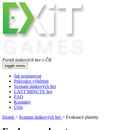
Portál únikových her v ČR
toggle menu
Jak postupovat
Průvodce výběrem
Seznam únikových her
LAST MINUTE hry
FAQ
Kontakty
Účet
Domů
>
Seznam únikových her
>
Evakuace planety