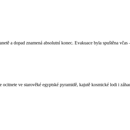
anetě a dopad znamená absolutní konec. Evakuace byla spuštěna včas – v
e ocitnete ve starověké egyptské pyramidě, kajutě kosmické lodi i záh