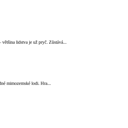
ětšina lidstva je už pryč. Zůstává...
adné mimozemské lodi. Hra...