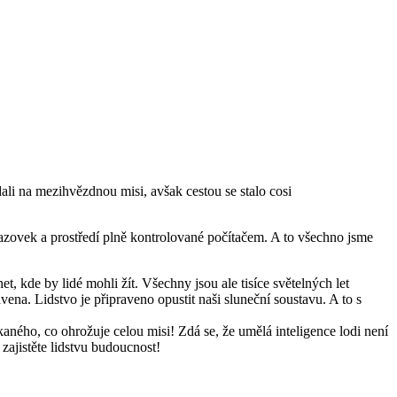
ali na mezihvězdnou misi, avšak cestou se stalo cosi
brazovek a prostředí plně kontrolované počítačem. A to všechno jsme
t, kde by lidé mohli žít. Všechny jsou ale tisíce světelných let
vena. Lidstvo je připraveno opustit naši sluneční soustavu. A to s
aného, co ohrožuje celou misi! Zdá se, že umělá inteligence lodi není
zajistěte lidstvu budoucnost!