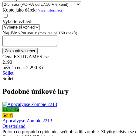
Kupte jako dárek:
Více informací
Vyberte vzhled:
Napište věnování:
(maximálně 160 znaků)
Cena EXITGAMES.cz:
2190
běžná cena:
2 290 Kč
Sdílet
Sdílet
Podobné únikové hry
Klasická
Sci-fi
Apocalypse Zombie 2213
Questerland
Potom co propukla epidemie, svět obsadili zombie. Zbytky lidstva se 