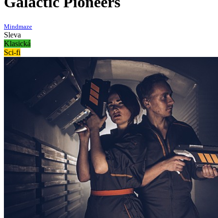
Galactic Pioneers
Mindmaze
Sleva
Klasická
Sci-fi