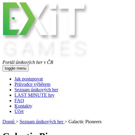
Portál únikových her v ČR
toggle menu
Jak postupovat
Průvodce výběrem
Seznam únikových her
LAST MINUTE hry
FAQ
Kontakty
Účet
Domů
>
Seznam únikových her
>
Galactic Pioneers