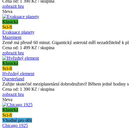
Cena od:
1 390 Kč / skupina
zobrazit hru
Sleva
Klasická
Sci-fi
Evakuace planety
Mazement
Země má přesně 60 minut. Gigantický asteroid míří nezadržitelně k pl
Cena od:
1 499 Kč / skupina
zobrazit hru
Klasická
Sci-fi
Hvězdný element
Questerland
Zažijte skutečné meziplanetární dobrodružství! Během jedné hodiny s
Cena od:
1 390 Kč / skupina
zobrazit hru
Sleva
Klasická
Sci-fi
Vhodné pro děti
Chicago 1925