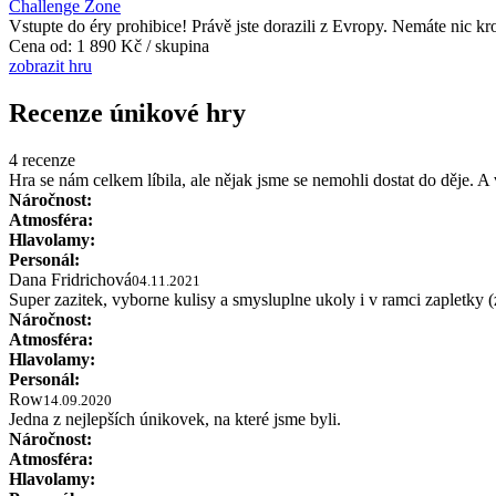
Challenge Zone
Vstupte do éry prohibice! Právě jste dorazili z Evropy. Nemáte nic kr
Cena od:
1 890 Kč / skupina
zobrazit hru
Recenze únikové hry
4 recenze
Hra se nám celkem líbila, ale nějak jsme se nemohli dostat do děje. 
Náročnost:
Atmosféra:
Hlavolamy:
Personál:
Dana Fridrichová
04.11.2021
Super zazitek, vyborne kulisy a smysluplne ukoly i v ramci zapletky (
Náročnost:
Atmosféra:
Hlavolamy:
Personál:
Row
14.09.2020
Jedna z nejlepších únikovek, na které jsme byli.
Náročnost:
Atmosféra:
Hlavolamy: