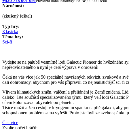
+420 778 001 091
Provozní doba infolinky: Po-Ne, 09:00-18:00
Náročnost:
(zkušený řešitel)
Typ hry:
Klasická
Téma hry:
Sci-fi
Vydejte se na palubě vesmírné lodi Galactic Pioneer do hvězdného sys
nepředvídatelného a nyní je celá výprava v ohrožení!
Čeká na vás více jak 50 speciálně navržených rekvizit, zvukové a svět
dali dohromady, abychom pro vás připravili co nejrealističtější sci-fi z
Vlivem klimatických změn, válčení a přelidnění je Země zničená. Lidstv
daleko. Jste součástí specializovaného týmu, který velí lodi Galactic 
cílem kolonizovat obyvatelnou planetu.
Tisíce mužů a žen cestují v kryogenním spánku napříč galaxií, aby pr
schopná onen problém sama vyřešit. Proto jste byli ze svého spánku p
Číst více
Zvolte počet hráčů: