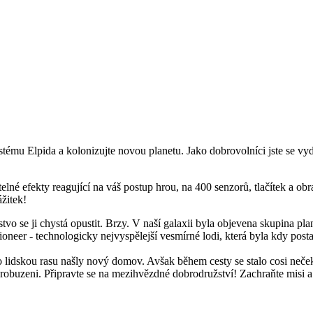
tému Elpida a kolonizujte novou planetu. Jako dobrovolníci jste se vyd
elné efekty reagující na váš postup hrou, na 400 senzorů, tlačítek a o
ážitek!
o se ji chystá opustit. Brzy. V naší galaxii byla objevena skupina plane
Pioneer - technologicky nejvyspělejší vesmírné lodi, která byla kdy posta
o lidskou rasu našly nový domov. Avšak během cesty se stalo cosi neček
robuzeni. Připravte se na mezihvězdné dobrodružství! Zachraňte misi a 