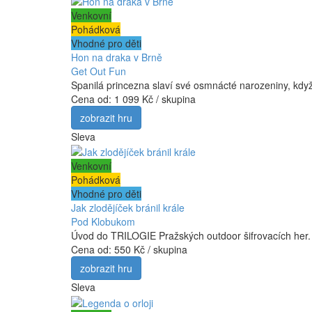
Venkovní
Pohádková
Vhodné pro děti
Hon na draka v Brně
Get Out Fun
Spanilá princezna slaví své osmnácté narozeniny, když v
Cena od:
1 099 Kč / skupina
zobrazit hru
Sleva
Venkovní
Pohádková
Vhodné pro děti
Jak zlodějíček bránil krále
Pod Klobukom
Úvod do TRILOGIE Pražských outdoor šifrovacích her. Pí
Cena od:
550 Kč / skupina
zobrazit hru
Sleva