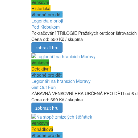
Venkovní
Historická
Vhodné pro děti
Legenda o orloji
Pod Klobukom
Pokračování TRILOGIE Pražských outdoor šifrovacích her
Cena od:
550 Kč / skupina
zobrazit hru
Venkovní
Detektivní
Vhodné pro děti
Legionáři na hranicích Moravy
Get Out Fun
ZÁBAVNÁ VENKOVNÍ HRA URČENÁ PRO DĚTI od 6 do 12 le
Cena od:
699 Kč / skupina
zobrazit hru
Venkovní
Pohádková
Vhodné pro děti