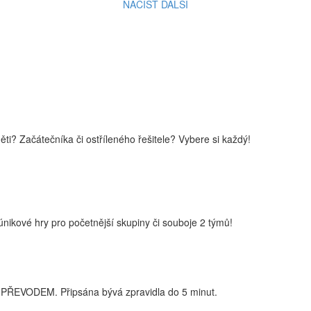
NAČÍST DALŠÍ
i? Začátečníka či ostříleného řešitele? Vybere si každý!
nikové hry pro početnější skupiny či souboje 2 týmů!
PŘEVODEM. Připsána bývá zpravidla do 5 minut.