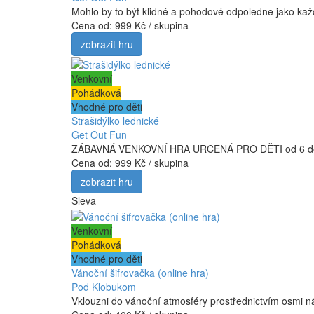
Mohlo by to být klidné a pohodové odpoledne jako každ
Cena od:
999 Kč / skupina
zobrazit hru
Venkovní
Pohádková
Vhodné pro děti
Strašidýlko lednické
Get Out Fun
ZÁBAVNÁ VENKOVNÍ HRA URČENÁ PRO DĚTI od 6 do 10 le
Cena od:
999 Kč / skupina
zobrazit hru
Sleva
Venkovní
Pohádková
Vhodné pro děti
Vánoční šifrovačka (online hra)
Pod Klobukom
Vklouzni do vánoční atmosféry prostřednictvím osmi náp