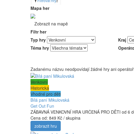
Filtrovat hry
2
Mapa her
Zobrazit na mapě
Filtr her
Typ hry
Kraj
Téma hry
Operáto
Zadanému názvu neodpovídají žádné hry ani operátoři
Venkovní
Historická
Vhodné pro děti
Bílá paní Mikulovská
Get Out Fun
ZÁBAVNÁ VENKOVNÍ HRA URČENÁ PRO DĚTI od 6 do 10 le
Cena od:
849 Kč / skupina
zobrazit hru