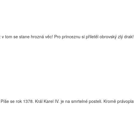
 tom se stane hrozná věc! Pro princeznu si přiletěl obrovský zlý drak! 
še se rok 1378. Král Karel IV. je na smrtelné posteli. Kromě právoplatn