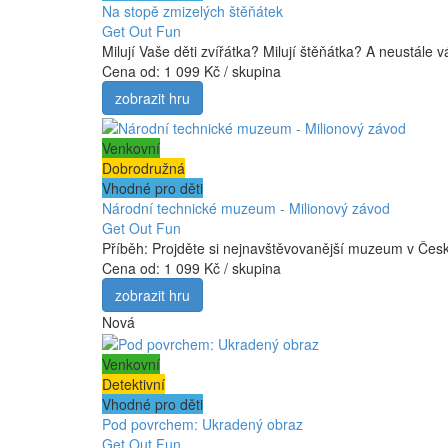
Na stopě zmizelých štěňátek
Get Out Fun
Milují Vaše děti zvířátka? Milují štěňátka? A neustále
Cena od:
1 099 Kč / skupina
zobrazit hru
Venkovní
Dobrodružná
Vhodné pro děti
Národní technické muzeum - Milionový závod
Get Out Fun
Příběh: Projděte si nejnavštěvovanější muzeum v Česk
Cena od:
1 099 Kč / skupina
zobrazit hru
Nová
Venkovní
Detektivní
Vhodné pro děti
Pod povrchem: Ukradený obraz
Get Out Fun