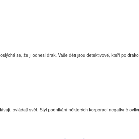
ýchá se, že ji odnesl drak. Vaše děti jsou detektivové, kteří po drakov
jí, ovládají svět. Styl podnikání některých korporací negativně ovlivňu