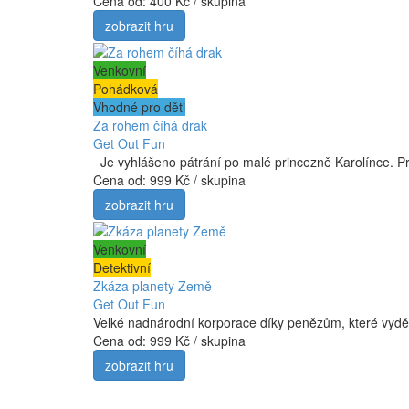
Cena od:
400 Kč / skupina
zobrazit hru
Venkovní
Pohádková
Vhodné pro děti
Za rohem číhá drak
Get Out Fun
Je vyhlášeno pátrání po malé princezně Karolínce. Prosl
Cena od:
999 Kč / skupina
zobrazit hru
Venkovní
Detektivní
Zkáza planety Země
Get Out Fun
Velké nadnárodní korporace díky penězům, které vyděláva
Cena od:
999 Kč / skupina
zobrazit hru