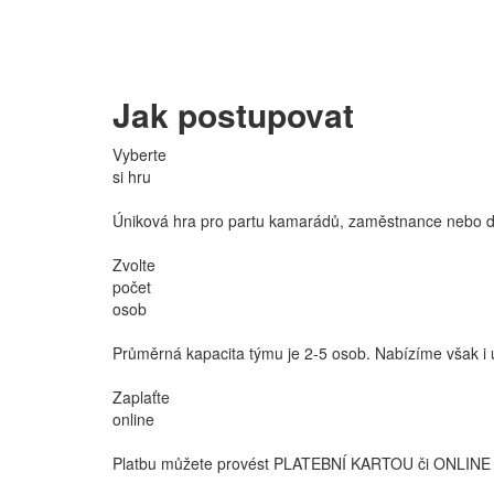
Jak postupovat
Vyberte
si hru
Úniková hra pro partu kamarádů, zaměstnance nebo dět
Zvolte
počet
osob
Průměrná kapacita týmu je 2-5 osob. Nabízíme však i ú
Zaplaťte
online
Platbu můžete provést PLATEBNÍ KARTOU či ONLINE 