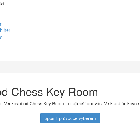
ČR
em
h her
y
y od Chess Key Room
pu Venkovní od Chess Key Room tu nejlepší pro vás. Ve které únikovce
Spustit průvodce výběrem