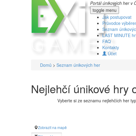
Portál únikových her v 
toggle menu
Jak postupovat
Průvodce výběr
Seznam únikovýc
LAST MINUTE hr
FAQ
Kontakty
Účet
Domů
>
Seznam únikových her
Nejlehčí únikové hr
Vyberte si ze seznamu nejlehčích her ty
Zobrazit na mapě