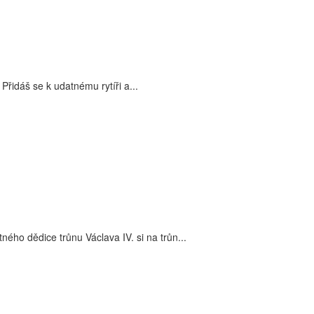
Přidáš se k udatnému rytíři a...
ého dědice trůnu Václava IV. si na trůn...