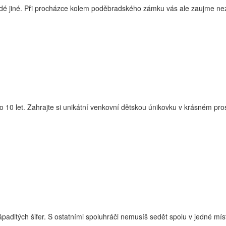
é jiné. Při procházce kolem poděbradského zámku vás ale zaujme nezvy
t. Zahrajte si unikátní venkovní dětskou únikovku v krásném prost
aditých šifer. S ostatními spoluhráči nemusíš sedět spolu v jedné místn