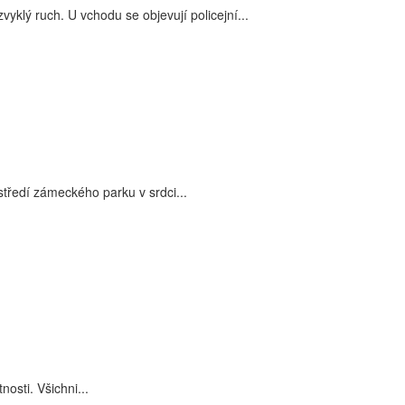
klý ruch. U vchodu se objevují policejní...
ředí zámeckého parku v srdci...
osti. Všichni...