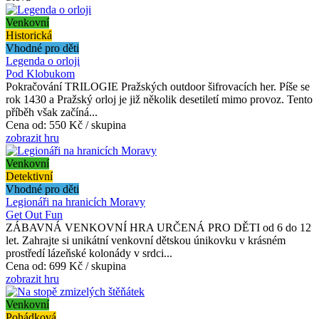
Venkovní
Historická
Vhodné pro děti
Legenda o orloji
Pod Klobukom
Pokračování TRILOGIE Pražských outdoor šifrovacích her. Píše se
rok 1430 a Pražský orloj je již několik desetiletí mimo provoz. Tento
příběh však začíná...
Cena od:
550 Kč / skupina
zobrazit hru
Venkovní
Detektivní
Vhodné pro děti
Legionáři na hranicích Moravy
Get Out Fun
ZÁBAVNÁ VENKOVNÍ HRA URČENÁ PRO DĚTI od 6 do 12
let. Zahrajte si unikátní venkovní dětskou únikovku v krásném
prostředí lázeňské kolonády v srdci...
Cena od:
699 Kč / skupina
zobrazit hru
Venkovní
Pohádková