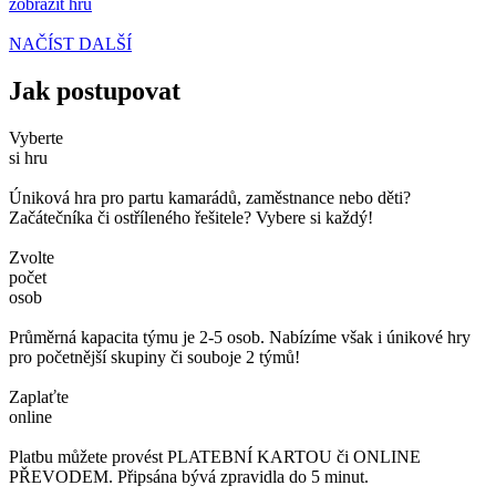
zobrazit hru
NAČÍST DALŠÍ
Jak postupovat
Vyberte
si hru
Úniková hra pro partu kamarádů, zaměstnance nebo děti?
Začátečníka či ostříleného řešitele? Vybere si každý!
Zvolte
počet
osob
Průměrná kapacita týmu je 2-5 osob. Nabízíme však i únikové hry
pro početnější skupiny či souboje 2 týmů!
Zaplaťte
online
Platbu můžete provést PLATEBNÍ KARTOU či ONLINE
PŘEVODEM. Připsána bývá zpravidla do 5 minut.