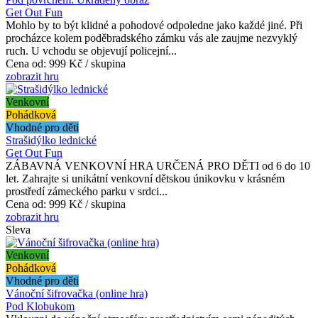
Get Out Fun
Mohlo by to být klidné a pohodové odpoledne jako každé jiné. Při
procházce kolem poděbradského zámku vás ale zaujme nezvyklý
ruch. U vchodu se objevují policejní...
Cena od:
999 Kč / skupina
zobrazit hru
Venkovní
Pohádková
Vhodné pro děti
Strašidýlko lednické
Get Out Fun
ZÁBAVNÁ VENKOVNÍ HRA URČENÁ PRO DĚTI od 6 do 10
let. Zahrajte si unikátní venkovní dětskou únikovku v krásném
prostředí zámeckého parku v srdci...
Cena od:
999 Kč / skupina
zobrazit hru
Sleva
Venkovní
Pohádková
Vhodné pro děti
Vánoční šifrovačka (online hra)
Pod Klobukom