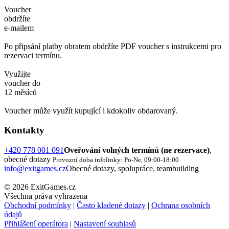
Voucher
obdržíte
e-mailem
Po připsání platby obratem obdržíte PDF voucher s instrukcemi pro
rezervaci termínu.
Využijte
voucher do
12 měsíců
Voucher může využít kupující i kdokoliv obdarovaný.
Kontakty
+420 778 001 091
Oveřování volných termínů (ne rezervace)
,
obecné dotazy
Provozní doba infolinky: Po-Ne, 09:00-18:00
info@exitgames.cz
Obecné dotazy, spolupráce, teambuilding
© 2026 ExitGames.cz
Všechna práva vyhrazena
Obchodní podmínky
|
Často kladené dotazy
|
Ochrana osobních
údajů
Přihlášení operátora
|
Nastavení souhlasů