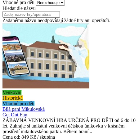
Vhodné pro děti
Hledat dle názvu
Zadanému názvu neodpovídají žádné hry ani operátoři.
Venkovní
Historická
Vhodné pro děti
Bílá paní Mikulovská
Get Out Fun
ZÁBAVNÁ VENKOVNÍ HRA URČENÁ PRO DĚTI od 6 do 10
let. Zahrajte si unikátní venkovní dětskou únikovku v krásném
prostředí mikulovského parku. Během hraní...
Cena od:
849 Kč / skupina