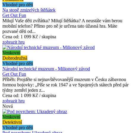
Vhodné pro děti
Na stopě zmizelých štěňátek
Get Out Fun
Milují Vaše děti zvířátka? Milují štěňátka? A neustále vám berou
mobilní telefon? Přímo pro ně je určena tato úžasná hra. Máte
pozvané děti od...
Cena od:
1 099 Kč / skupina
zobrazit hru
Venkovní
Dobrodružná
Vhodné pro děti
Národní technické muzeum - Milionový závod
Get Out Fun
Příběh: Projděte si nejnavštěvovanější muzeum v Česku zábavnou
formou bojovky: „Píše se rok 1947 a ve Spojených státech před pár
týdny zemřel jeden z...
Cena od:
1 099 Kč / skupina
zobrazit hru
Nová
Venkovní
Detektivní
Vhodné pro děti
Pod povrchem: Ukradený obraz