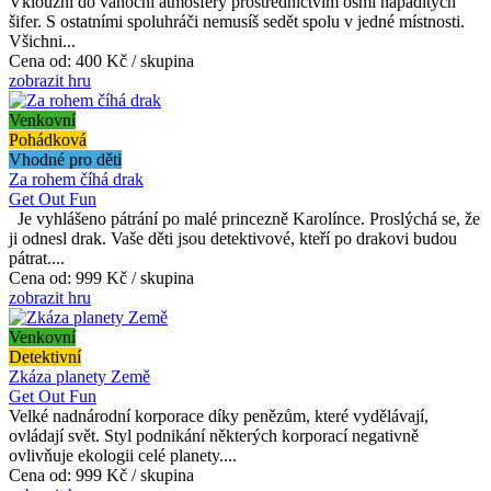
Vklouzni do vánoční atmosféry prostřednictvím osmi nápaditých
šifer. S ostatními spoluhráči nemusíš sedět spolu v jedné místnosti.
Všichni...
Cena od:
400 Kč / skupina
zobrazit hru
Venkovní
Pohádková
Vhodné pro děti
Za rohem číhá drak
Get Out Fun
Je vyhlášeno pátrání po malé princezně Karolínce. Proslýchá se, že
ji odnesl drak. Vaše děti jsou detektivové, kteří po drakovi budou
pátrat....
Cena od:
999 Kč / skupina
zobrazit hru
Venkovní
Detektivní
Zkáza planety Země
Get Out Fun
Velké nadnárodní korporace díky penězům, které vydělávají,
ovládají svět. Styl podnikání některých korporací negativně
ovlivňuje ekologii celé planety....
Cena od:
999 Kč / skupina