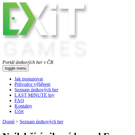
Portál únikových her v ČR
toggle menu
Jak postupovat
Průvodce výběrem
Seznam únikových her
LAST MINUTE hry
FAQ
Kontakty
Účet
Domů
>
Seznam únikových her