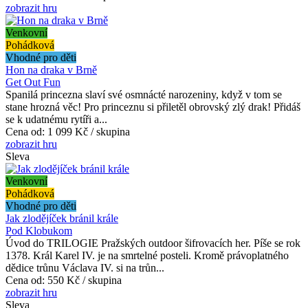
zobrazit hru
Venkovní
Pohádková
Vhodné pro děti
Hon na draka v Brně
Get Out Fun
Spanilá princezna slaví své osmnácté narozeniny, když v tom se
stane hrozná věc! Pro princeznu si přiletěl obrovský zlý drak! Přidáš
se k udatnému rytíři a...
Cena od:
1 099 Kč / skupina
zobrazit hru
Sleva
Venkovní
Pohádková
Vhodné pro děti
Jak zlodějíček bránil krále
Pod Klobukom
Úvod do TRILOGIE Pražských outdoor šifrovacích her. Píše se rok
1378. Král Karel IV. je na smrtelné posteli. Kromě právoplatného
dědice trůnu Václava IV. si na trůn...
Cena od:
550 Kč / skupina
zobrazit hru
Sleva