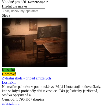
Vhodné pro děti
Hledat dle názvu
Sleva
Klasická
Hororová
Zvláštní škola - případ zmizelých
Lost Exit
Na malém pahorku v podhorské vsi Malá Lhota stojí budova školy,
kde se kdysi proháněly dětí z vesnice. Část její střechy je zřícená,
omítka oprýskaná a...
Cena od:
1 790 Kč / skupina
zobrazit hru