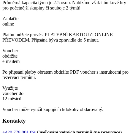
Průměrná kapacita týmu je 2-5 osob. Nabízíme však i únikové hry
pro početnější skupiny či souboje 2 týmů!
Zaplaťte
online
Platbu můžete provést PLATEBNÍ KARTOU či ONLINE
PŘEVODEM. Připsána bývá zpravidla do 5 minut.
Voucher
obdržíte
e-mailem
Po připsání platby obratem obdržíte PDF voucher s instrukcemi pro
rezervaci termínu.
Využijte
voucher do
12 měsíců
Voucher může využít kupující i kdokoliv obdarovaný.
Kontakty
+420 778 001 091
Oveřování volných termínů (ne rezervace)
,