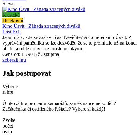
Sleva
Klasická
Detektivní
Kino Úsvit - Záhada ztracených diváků
Lost Exit
Jsou místa, kde se zastavil čas. Nevěříte? A co třeba kino Úsvit. Z
vyprávění pamětníků se lze dozvědět, že se tu promítalo už na konci
50. let a od té doby sice prošlo nějakými...
Cena od:
1 790 Kč / skupina
zobrazit hru
Jak postupovat
Vyberte
si hru
Úniková hra pro partu kamarádů, zaměstnance nebo děti?
Začátečníka či ostříleného řešitele? Vybere si každý!
Zvolte
počet
osob