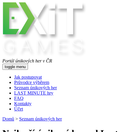
Portál únikových her v ČR
toggle menu
Jak postupovat
Průvodce výběrem
Seznam únikových her
LAST MINUTE hry
FAQ
Kontakty
Účet
Domů
>
Seznam únikových her