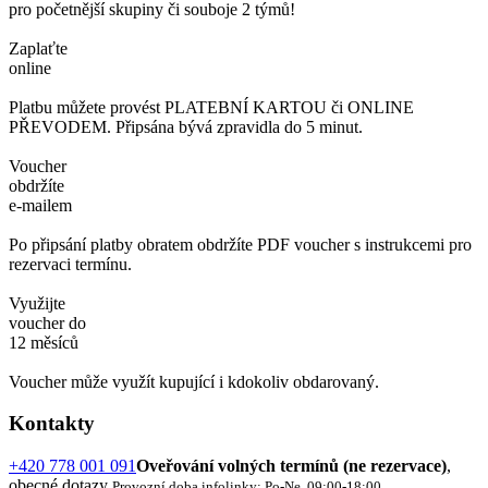
pro početnější skupiny či souboje 2 týmů!
Zaplaťte
online
Platbu můžete provést PLATEBNÍ KARTOU či ONLINE
PŘEVODEM. Připsána bývá zpravidla do 5 minut.
Voucher
obdržíte
e-mailem
Po připsání platby obratem obdržíte PDF voucher s instrukcemi pro
rezervaci termínu.
Využijte
voucher do
12 měsíců
Voucher může využít kupující i kdokoliv obdarovaný.
Kontakty
+420 778 001 091
Oveřování volných termínů (ne rezervace)
,
obecné dotazy
Provozní doba infolinky: Po-Ne, 09:00-18:00