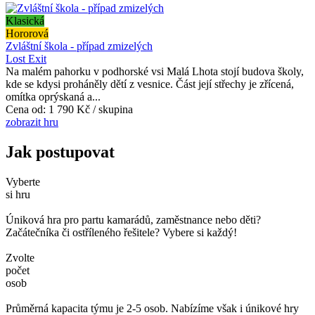
Klasická
Hororová
Zvláštní škola - případ zmizelých
Lost Exit
Na malém pahorku v podhorské vsi Malá Lhota stojí budova školy,
kde se kdysi proháněly dětí z vesnice. Část její střechy je zřícená,
omítka oprýskaná a...
Cena od:
1 790 Kč / skupina
zobrazit hru
Jak postupovat
Vyberte
si hru
Úniková hra pro partu kamarádů, zaměstnance nebo děti?
Začátečníka či ostříleného řešitele? Vybere si každý!
Zvolte
počet
osob
Průměrná kapacita týmu je 2-5 osob. Nabízíme však i únikové hry