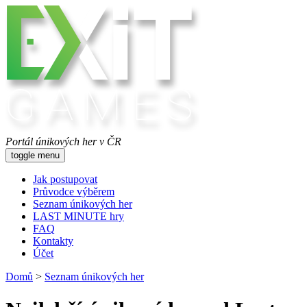
Portál únikových her v ČR
toggle menu
Jak postupovat
Průvodce výběrem
Seznam únikových her
LAST MINUTE hry
FAQ
Kontakty
Účet
Domů
>
Seznam únikových her