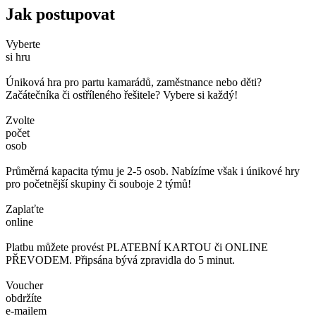
Jak postupovat
Vyberte
si hru
Úniková hra pro partu kamarádů, zaměstnance nebo děti?
Začátečníka či ostříleného řešitele? Vybere si každý!
Zvolte
počet
osob
Průměrná kapacita týmu je 2-5 osob. Nabízíme však i únikové hry
pro početnější skupiny či souboje 2 týmů!
Zaplaťte
online
Platbu můžete provést PLATEBNÍ KARTOU či ONLINE
PŘEVODEM. Připsána bývá zpravidla do 5 minut.
Voucher
obdržíte
e-mailem