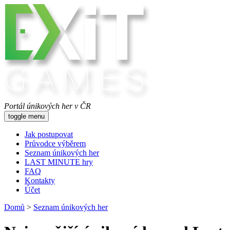
Portál únikových her v ČR
toggle menu
Jak postupovat
Průvodce výběrem
Seznam únikových her
LAST MINUTE hry
FAQ
Kontakty
Účet
Domů
>
Seznam únikových her