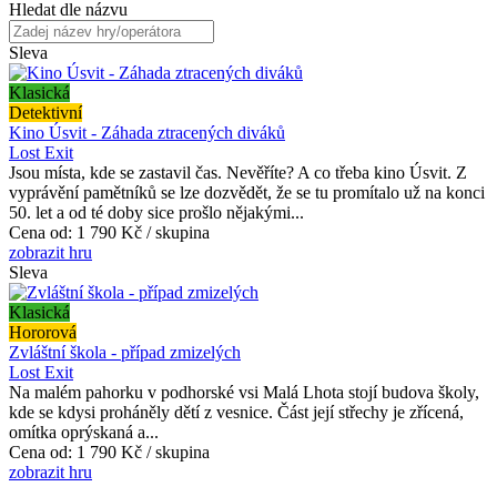
Hledat dle názvu
Sleva
Klasická
Detektivní
Kino Úsvit - Záhada ztracených diváků
Lost Exit
Jsou místa, kde se zastavil čas. Nevěříte? A co třeba kino Úsvit. Z
vyprávění pamětníků se lze dozvědět, že se tu promítalo už na konci
50. let a od té doby sice prošlo nějakými...
Cena od:
1 790 Kč / skupina
zobrazit hru
Sleva
Klasická
Hororová
Zvláštní škola - případ zmizelých
Lost Exit
Na malém pahorku v podhorské vsi Malá Lhota stojí budova školy,
kde se kdysi proháněly dětí z vesnice. Část její střechy je zřícená,
omítka oprýskaná a...
Cena od:
1 790 Kč / skupina
zobrazit hru