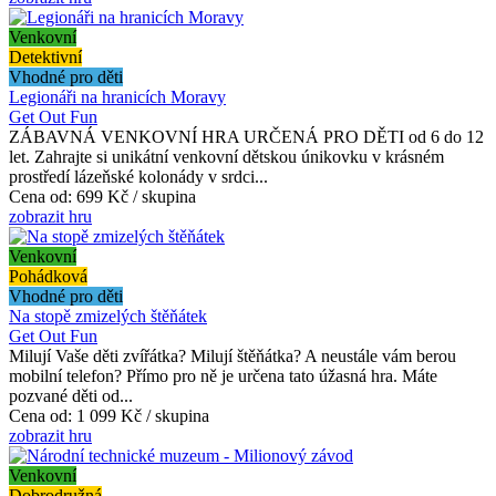
Venkovní
Detektivní
Vhodné pro děti
Legionáři na hranicích Moravy
Get Out Fun
ZÁBAVNÁ VENKOVNÍ HRA URČENÁ PRO DĚTI od 6 do 12
let. Zahrajte si unikátní venkovní dětskou únikovku v krásném
prostředí lázeňské kolonády v srdci...
Cena od:
699 Kč / skupina
zobrazit hru
Venkovní
Pohádková
Vhodné pro děti
Na stopě zmizelých štěňátek
Get Out Fun
Milují Vaše děti zvířátka? Milují štěňátka? A neustále vám berou
mobilní telefon? Přímo pro ně je určena tato úžasná hra. Máte
pozvané děti od...
Cena od:
1 099 Kč / skupina
zobrazit hru
Venkovní
Dobrodružná