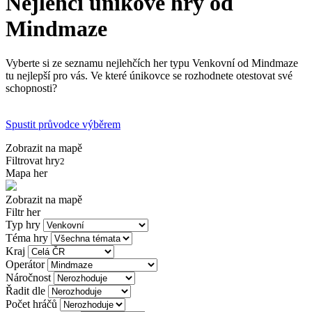
Nejlehčí únikové hry od
Mindmaze
Vyberte si ze seznamu nejlehčích her typu Venkovní od Mindmaze
tu nejlepší pro vás. Ve které únikovce se rozhodnete otestovat své
schopnosti?
Spustit průvodce výběrem
Zobrazit na mapě
Filtrovat hry
2
Mapa her
Zobrazit na mapě
Filtr her
Typ hry
Téma hry
Kraj
Operátor
Náročnost
Řadit dle
Počet hráčů