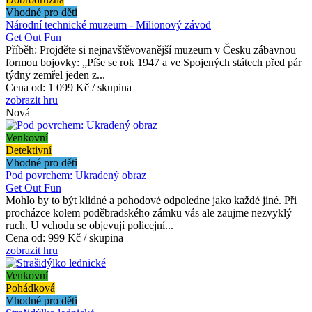
Vhodné pro děti
Národní technické muzeum - Milionový závod
Get Out Fun
Příběh: Projděte si nejnavštěvovanější muzeum v Česku zábavnou
formou bojovky: „Píše se rok 1947 a ve Spojených státech před pár
týdny zemřel jeden z...
Cena od:
1 099 Kč / skupina
zobrazit hru
Nová
Venkovní
Detektivní
Vhodné pro děti
Pod povrchem: Ukradený obraz
Get Out Fun
Mohlo by to být klidné a pohodové odpoledne jako každé jiné. Při
procházce kolem poděbradského zámku vás ale zaujme nezvyklý
ruch. U vchodu se objevují policejní...
Cena od:
999 Kč / skupina
zobrazit hru
Venkovní
Pohádková
Vhodné pro děti