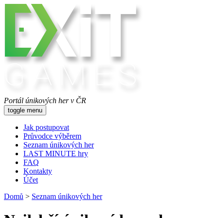
Portál únikových her v ČR
toggle menu
Jak postupovat
Průvodce výběrem
Seznam únikových her
LAST MINUTE hry
FAQ
Kontakty
Účet
Domů
>
Seznam únikových her