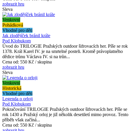
zobrazit hru
Sleva
Venkovní
Pohádková
Vhodné pro děti
Jak zlodějíček bránil krále
Pod Klobukom
Úvod do TRILOGIE Pražských outdoor šifrovacích her. Píše se rok
1378. Král Karel IV. je na smrtelné posteli. Kromě právoplatného
dědice trůnu Václava IV. si na trůn...
Cena od:
550 Kč / skupina
zobrazit hru
Sleva
Venkovní
Historická
Vhodné pro děti
Legenda o orloji
Pod Klobukom
Pokračování TRILOGIE Pražských outdoor šifrovacích her. Píše se
rok 1430 a Pražský orloj je již několik desetiletí mimo provoz. Tento
příběh však začíná...
Cena od:
550 Kč / skupina
zobrazit hru