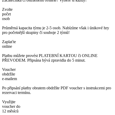
Začátečníka či ostříleného řešitele? Vybere si každý!
Zvolte
počet
osob
Průměrná kapacita týmu je 2-5 osob. Nabízíme však i únikové hry
pro početnější skupiny či souboje 2 týmů!
Zaplaťte
online
Platbu můžete provést PLATEBNÍ KARTOU či ONLINE
PŘEVODEM. Připsána bývá zpravidla do 5 minut.
Voucher
obdržíte
e-mailem
Po připsání platby obratem obdržíte PDF voucher s instrukcemi pro
rezervaci termínu.
Využijte
voucher do
12 měsíců