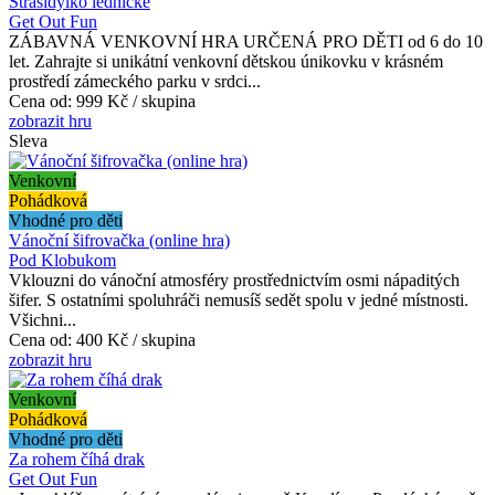
Strašidýlko lednické
Get Out Fun
ZÁBAVNÁ VENKOVNÍ HRA URČENÁ PRO DĚTI od 6 do 10
let. Zahrajte si unikátní venkovní dětskou únikovku v krásném
prostředí zámeckého parku v srdci...
Cena od:
999 Kč / skupina
zobrazit hru
Sleva
Venkovní
Pohádková
Vhodné pro děti
Vánoční šifrovačka (online hra)
Pod Klobukom
Vklouzni do vánoční atmosféry prostřednictvím osmi nápaditých
šifer. S ostatními spoluhráči nemusíš sedět spolu v jedné místnosti.
Všichni...
Cena od:
400 Kč / skupina
zobrazit hru
Venkovní
Pohádková
Vhodné pro děti
Za rohem číhá drak
Get Out Fun