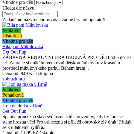
Vhodné pro děti
Hledat dle názvu
Zadanému názvu neodpovídají žádné hry ani operátoři.
Venkovní
Historická
Vhodné pro děti
Bílá paní Mikulovská
Get Out Fun
ZÁBAVNÁ VENKOVNÍ HRA URČENÁ PRO DĚTI od 6 do 10
let. Zahrajte si unikátní venkovní dětskou únikovku v krásném
prostředí mikulovského parku. Během hraní...
Cena od:
849 Kč / skupina
zobrazit hru
Venkovní
Pohádková
Vhodné pro děti
Hon na draka v Brně
Get Out Fun
Spanilá princezna slaví své osmnácté narozeniny, když v tom se
stane hrozná věc! Pro princeznu si přiletěl obrovský zlý drak! Přidáš
se k udatnému rytíři a...
Cena od:
1 099 Kč / skupina