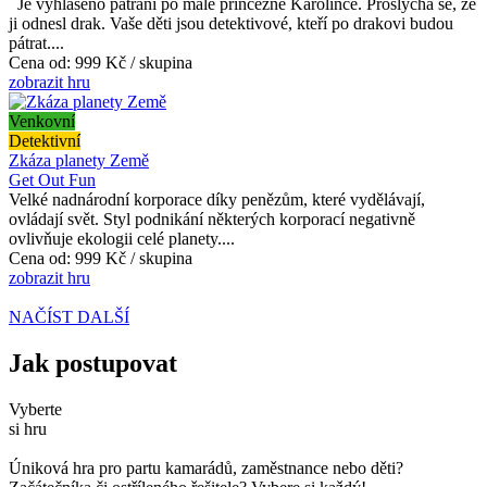
Je vyhlášeno pátrání po malé princezně Karolínce. Proslýchá se, že
ji odnesl drak. Vaše děti jsou detektivové, kteří po drakovi budou
pátrat....
Cena od:
999 Kč / skupina
zobrazit hru
Venkovní
Detektivní
Zkáza planety Země
Get Out Fun
Velké nadnárodní korporace díky penězům, které vydělávají,
ovládají svět. Styl podnikání některých korporací negativně
ovlivňuje ekologii celé planety....
Cena od:
999 Kč / skupina
zobrazit hru
NAČÍST DALŠÍ
Jak postupovat
Vyberte
si hru
Úniková hra pro partu kamarádů, zaměstnance nebo děti?