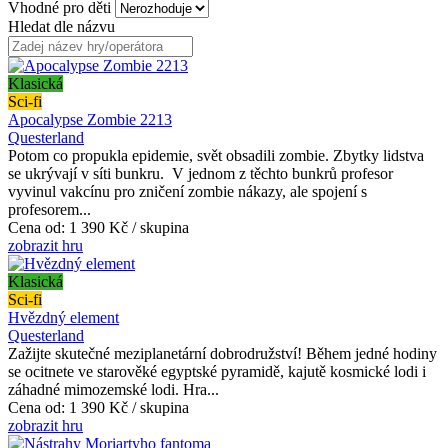
Vhodné pro děti
Hledat dle názvu
Klasická
Sci-fi
Apocalypse Zombie 2213
Questerland
Potom co propukla epidemie, svět obsadili zombie. Zbytky lidstva
se ukrývají v síti bunkru. V jednom z těchto bunkrů profesor
vyvinul vakcínu pro zničení zombie nákazy, ale spojení s
profesorem...
Cena od:
1 390 Kč / skupina
zobrazit hru
Klasická
Sci-fi
Hvězdný element
Questerland
Zažijte skutečné meziplanetární dobrodružství! Během jedné hodiny
se ocitnete ve starověké egyptské pyramidě, kajutě kosmické lodi i
záhadné mimozemské lodi. Hra...
Cena od:
1 390 Kč / skupina
zobrazit hru