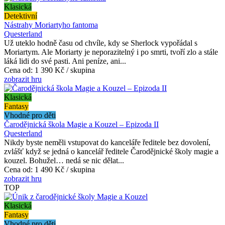
Klasická
Detektivní
Nástrahy Moriartyho fantoma
Questerland
Už uteklo hodně času od chvíle, kdy se Sherlock vypořádal s
Moriartym. Ale Moriarty je neporazitelný i po smrti, tvoří zlo a stále
láká lidi do své pasti. Ani peníze, ani...
Cena od:
1 390 Kč / skupina
zobrazit hru
Klasická
Fantasy
Vhodné pro děti
Čarodějnická škola Magie a Kouzel – Epizoda II
Questerland
Nikdy byste neměli vstupovat do kanceláře ředitele bez dovolení,
zvlášť když se jedná o kancelář ředitele Čarodějnické školy magie a
kouzel. Bohužel… nedá se nic dělat...
Cena od:
1 490 Kč / skupina
zobrazit hru
TOP
Klasická
Fantasy
Vhodné pro děti