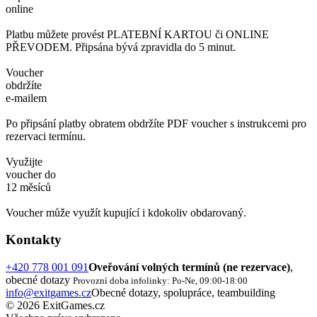
online
Platbu můžete provést PLATEBNÍ KARTOU či ONLINE
PŘEVODEM. Připsána bývá zpravidla do 5 minut.
Voucher
obdržíte
e-mailem
Po připsání platby obratem obdržíte PDF voucher s instrukcemi pro
rezervaci termínu.
Využijte
voucher do
12 měsíců
Voucher může využít kupující i kdokoliv obdarovaný.
Kontakty
+420 778 001 091
Oveřování volných termínů (ne rezervace)
,
obecné dotazy
Provozní doba infolinky: Po-Ne, 09:00-18:00
info@exitgames.cz
Obecné dotazy, spolupráce, teambuilding
© 2026 ExitGames.cz