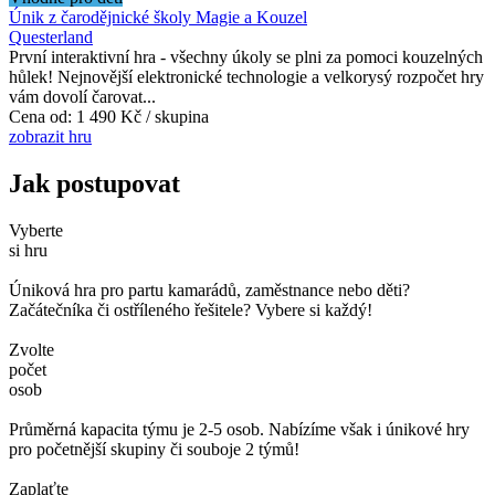
Únik z čarodějnické školy Magie a Kouzel
Questerland
První interaktivní hra - všechny úkoly se plni za pomoci kouzelných
hůlek! Nejnovější elektronické technologie a velkorysý rozpočet hry
vám dovolí čarovat...
Cena od:
1 490 Kč / skupina
zobrazit hru
Jak postupovat
Vyberte
si hru
Úniková hra pro partu kamarádů, zaměstnance nebo děti?
Začátečníka či ostříleného řešitele? Vybere si každý!
Zvolte
počet
osob
Průměrná kapacita týmu je 2-5 osob. Nabízíme však i únikové hry
pro početnější skupiny či souboje 2 týmů!
Zaplaťte