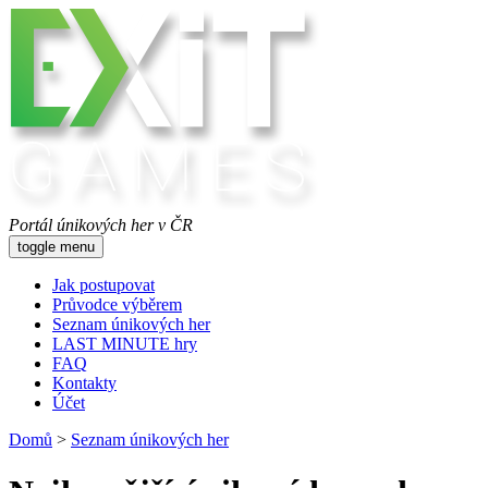
Portál únikových her v ČR
toggle menu
Jak postupovat
Průvodce výběrem
Seznam únikových her
LAST MINUTE hry
FAQ
Kontakty
Účet
Domů
>
Seznam únikových her