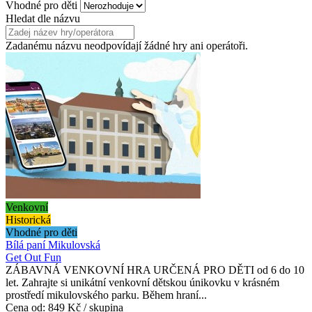
Vhodné pro děti
Hledat dle názvu
Zadanému názvu neodpovídají žádné hry ani operátoři.
Venkovní
Historická
Vhodné pro děti
Bílá paní Mikulovská
Get Out Fun
ZÁBAVNÁ VENKOVNÍ HRA URČENÁ PRO DĚTI od 6 do 10
let. Zahrajte si unikátní venkovní dětskou únikovku v krásném
prostředí mikulovského parku. Během hraní...
Cena od:
849 Kč / skupina