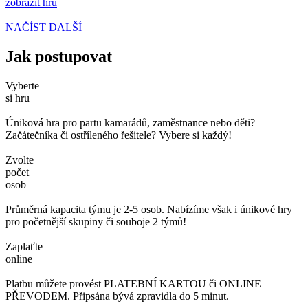
zobrazit hru
NAČÍST DALŠÍ
Jak postupovat
Vyberte
si hru
Úniková hra pro partu kamarádů, zaměstnance nebo děti?
Začátečníka či ostříleného řešitele? Vybere si každý!
Zvolte
počet
osob
Průměrná kapacita týmu je 2-5 osob. Nabízíme však i únikové hry
pro početnější skupiny či souboje 2 týmů!
Zaplaťte
online
Platbu můžete provést PLATEBNÍ KARTOU či ONLINE
PŘEVODEM. Připsána bývá zpravidla do 5 minut.