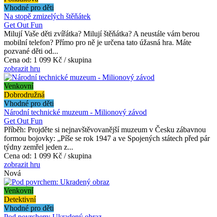
Vhodné pro děti
Na stopě zmizelých štěňátek
Get Out Fun
Milují Vaše děti zvířátka? Milují štěňátka? A neustále vám berou
mobilní telefon? Přímo pro ně je určena tato úžasná hra. Máte
pozvané děti od...
Cena od:
1 099 Kč / skupina
zobrazit hru
Venkovní
Dobrodružná
Vhodné pro děti
Národní technické muzeum - Milionový závod
Get Out Fun
Příběh: Projděte si nejnavštěvovanější muzeum v Česku zábavnou
formou bojovky: „Píše se rok 1947 a ve Spojených státech před pár
týdny zemřel jeden z...
Cena od:
1 099 Kč / skupina
zobrazit hru
Nová
Venkovní
Detektivní
Vhodné pro děti
Pod povrchem: Ukradený obraz