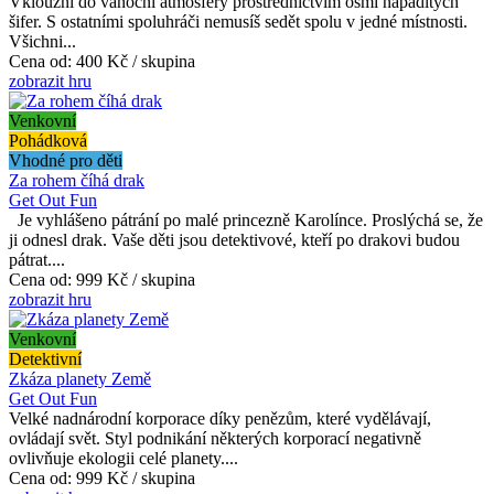
Vklouzni do vánoční atmosféry prostřednictvím osmi nápaditých
šifer. S ostatními spoluhráči nemusíš sedět spolu v jedné místnosti.
Všichni...
Cena od:
400 Kč / skupina
zobrazit hru
Venkovní
Pohádková
Vhodné pro děti
Za rohem číhá drak
Get Out Fun
Je vyhlášeno pátrání po malé princezně Karolínce. Proslýchá se, že
ji odnesl drak. Vaše děti jsou detektivové, kteří po drakovi budou
pátrat....
Cena od:
999 Kč / skupina
zobrazit hru
Venkovní
Detektivní
Zkáza planety Země
Get Out Fun
Velké nadnárodní korporace díky penězům, které vydělávají,
ovládají svět. Styl podnikání některých korporací negativně
ovlivňuje ekologii celé planety....
Cena od:
999 Kč / skupina