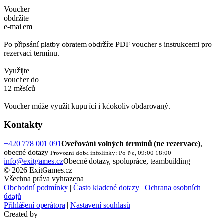
Voucher
obdržíte
e-mailem
Po připsání platby obratem obdržíte PDF voucher s instrukcemi pro
rezervaci termínu.
Využijte
voucher do
12 měsíců
Voucher může využít kupující i kdokoliv obdarovaný.
Kontakty
+420 778 001 091
Oveřování volných termínů (ne rezervace)
,
obecné dotazy
Provozní doba infolinky: Po-Ne, 09:00-18:00
info@exitgames.cz
Obecné dotazy, spolupráce, teambuilding
© 2026 ExitGames.cz
Všechna práva vyhrazena
Obchodní podmínky
|
Často kladené dotazy
|
Ochrana osobních
údajů
Přihlášení operátora
|
Nastavení souhlasů
Created by