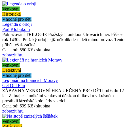
Venkovní
Historická
Vhodné pro děti
Legenda o orloji
Pod Klobukom
Pokračování TRILOGIE Pražských outdoor šifrovacích her. Píše se
rok 1430 a Pražský orloj je již několik desetiletí mimo provoz. Tento
příběh však začíná...
Cena od:
550 Kč / skupina
zobrazit hru
Venkovní
Detektivní
Vhodné pro děti
Legionáři na hranicích Moravy
Get Out Fun
ZÁBAVNÁ VENKOVNÍ HRA URČENÁ PRO DĚTI od 6 do 12
let. Zahrajte si unikátní venkovní dětskou únikovku v krásném
prostředí lázeňské kolonády v srdci...
Cena od:
699 Kč / skupina
zobrazit hru
Venkovní
Pohádková