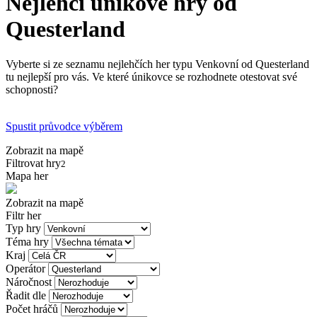
Nejlehčí únikové hry od
Questerland
Vyberte si ze seznamu nejlehčích her typu Venkovní od Questerland
tu nejlepší pro vás. Ve které únikovce se rozhodnete otestovat své
schopnosti?
Spustit průvodce výběrem
Zobrazit na mapě
Filtrovat hry
2
Mapa her
Zobrazit na mapě
Filtr her
Typ hry
Téma hry
Kraj
Operátor
Náročnost
Řadit dle
Počet hráčů