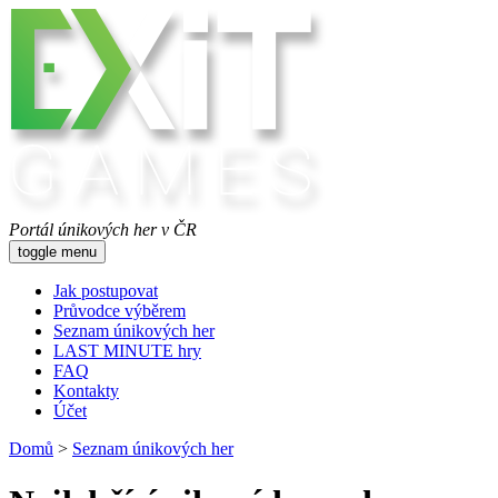
Portál únikových her v ČR
toggle menu
Jak postupovat
Průvodce výběrem
Seznam únikových her
LAST MINUTE hry
FAQ
Kontakty
Účet
Domů
>
Seznam únikových her