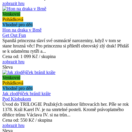
zobrazit hru
Venkovní
Pohádková
Vhodné pro děti
Hon na draka v Brně
Get Out Fun
Spanilá princezna slaví své osmnácté narozeniny, když v tom se
stane hrozná věc! Pro princeznu si přiletěl obrovský zlý drak! Přidáš
se k udatnému rytíři a...
Cena od:
1 099 Kč / skupina
zobrazit hru
Sleva
Venkovní
Pohádková
Vhodné pro děti
Jak zlodějíček bránil krále
Pod Klobukom
Úvod do TRILOGIE Pražských outdoor šifrovacích her. Píše se rok
1378. Král Karel IV. je na smrtelné posteli. Kromě právoplatného
dědice trůnu Václava IV. si na trůn...
Cena od:
550 Kč / skupina
zobrazit hru
Sleva