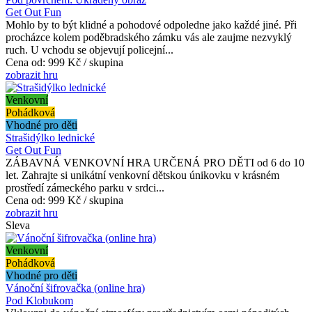
Get Out Fun
Mohlo by to být klidné a pohodové odpoledne jako každé jiné. Při
procházce kolem poděbradského zámku vás ale zaujme nezvyklý
ruch. U vchodu se objevují policejní...
Cena od:
999 Kč / skupina
zobrazit hru
Venkovní
Pohádková
Vhodné pro děti
Strašidýlko lednické
Get Out Fun
ZÁBAVNÁ VENKOVNÍ HRA URČENÁ PRO DĚTI od 6 do 10
let. Zahrajte si unikátní venkovní dětskou únikovku v krásném
prostředí zámeckého parku v srdci...
Cena od:
999 Kč / skupina
zobrazit hru
Sleva
Venkovní
Pohádková
Vhodné pro děti
Vánoční šifrovačka (online hra)
Pod Klobukom