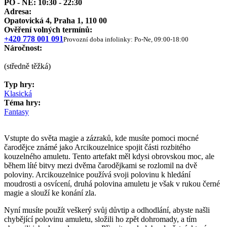
PO - NE: 10:30 - 22:30
Adresa:
Opatovická 4, Praha 1, 110 00
Ověření volných termínů:
+420 778 001 091
Provozní doba infolinky: Po-Ne, 09:00-18:00
Náročnost:
(středně těžká)
Typ hry:
Klasická
Téma hry:
Fantasy
Vstupte do světa magie a zázraků, kde musíte pomoci mocné
čarodějce známé jako Arcikouzelnice spojit části rozbitého
kouzelného amuletu. Tento artefakt měl kdysi obrovskou moc, ale
během líté bitvy mezi dvěma čarodějkami se rozlomil na dvě
poloviny. Arcikouzelnice používá svoji polovinu k hledání
moudrosti a osvícení, druhá polovina amuletu je však v rukou černé
magie a slouží ke konání zla.
Nyní musíte použít veškerý svůj důvtip a odhodlání, abyste našli
chybějící polovinu amuletu, složili ho zpět dohromady, a tím