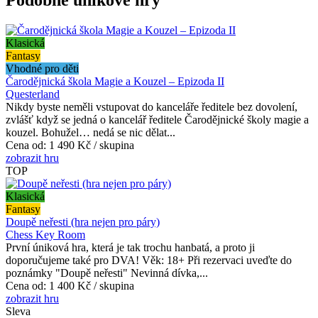
Klasická
Fantasy
Vhodné pro děti
Čarodějnická škola Magie a Kouzel – Epizoda II
Questerland
Nikdy byste neměli vstupovat do kanceláře ředitele bez dovolení,
zvlášť když se jedná o kancelář ředitele Čarodějnické školy magie a
kouzel. Bohužel… nedá se nic dělat...
Cena od:
1 490 Kč / skupina
zobrazit hru
TOP
Klasická
Fantasy
Doupě neřesti (hra nejen pro páry)
Chess Key Room
První úniková hra, která je tak trochu hanbatá, a proto ji
doporučujeme také pro DVA! Věk: 18+ Při rezervaci uveďte do
poznámky "Doupě neřesti" Nevinná dívka,...
Cena od:
1 400 Kč / skupina
zobrazit hru
Sleva