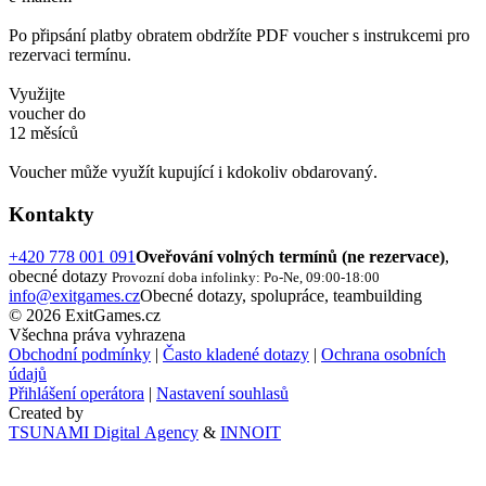
Po připsání platby obratem obdržíte PDF voucher s instrukcemi pro
rezervaci termínu.
Využijte
voucher do
12 měsíců
Voucher může využít kupující i kdokoliv obdarovaný.
Kontakty
+420 778 001 091
Oveřování volných termínů (ne rezervace)
,
obecné dotazy
Provozní doba infolinky: Po-Ne, 09:00-18:00
info@exitgames.cz
Obecné dotazy, spolupráce, teambuilding
© 2026 ExitGames.cz
Všechna práva vyhrazena
Obchodní podmínky
|
Často kladené dotazy
|
Ochrana osobních
údajů
Přihlášení operátora
|
Nastavení souhlasů
Created by
TSUNAMI Digital Agency
&
INNOIT