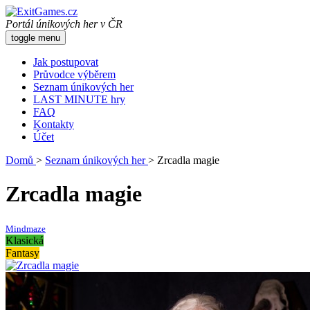
Portál únikových her v ČR
toggle menu
Jak postupovat
Průvodce výběrem
Seznam únikových her
LAST MINUTE hry
FAQ
Kontakty
Účet
Domů
>
Seznam únikových her
>
Zrcadla magie
Zrcadla magie
Mindmaze
Klasická
Fantasy