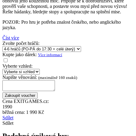
obnovili jeho kouzelnou moc. Připojte se k dobrodružství, které
prověří vaše schopnosti, a postavte svou mysl před novou výzvu!
Řešte hádanky, hledejte stopy a spolupracujte na splnění mise.
POZOR: Pro hru je potřeba znalost českého, nebo anglického
jazyka.
Číst více
Zvolte počet hráčů:
Kupte jako dárek:
Více informací
Vyberte vzhled:
Napište věnování:
(maximálně 160 znaků)
Cena EXITGAMES.cz:
1990
běžná cena:
1 990 Kč
Sdílet
Sdílet
Podobné únikové hry