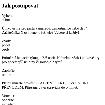
Jak postupovat
Vyberte
si hru
Úniková hra pro partu kamarádů, zaměstnance nebo děti?
Začátečníka či ostříleného řešitele? Vybere si každý!
Zvolte
počet
osob
Průměrná kapacita týmu je 2-5 osob. Nabízíme však i únikové hry
pro početnější skupiny či souboje 2 týmů!
Zaplaťte
online
Platbu můžete provést PLATEBNÍ KARTOU či ONLINE
PŘEVODEM. Připsána bývá zpravidla do 5 minut.
Voucher
obdržíte
e-mailem