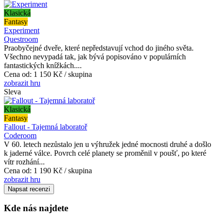
Klasická
Fantasy
Experiment
Questroom
Praobyčejné dveře, které nepředstavují vchod do jiného světa.
Všechno nevypadá tak, jak bývá popisováno v populárních
fantastických knížkách....
Cena od:
1 150 Kč / skupina
zobrazit hru
Sleva
Klasická
Fantasy
Fallout - Tajemná laboratoř
Coderoom
V 60. letech nezůstalo jen u výhružek jedné mocnosti druhé a došlo
k jaderné válce. Povrch celé planety se proměnil v poušť, po které
vítr rozhání...
Cena od:
1 190 Kč / skupina
zobrazit hru
Napsat recenzi
Kde nás najdete