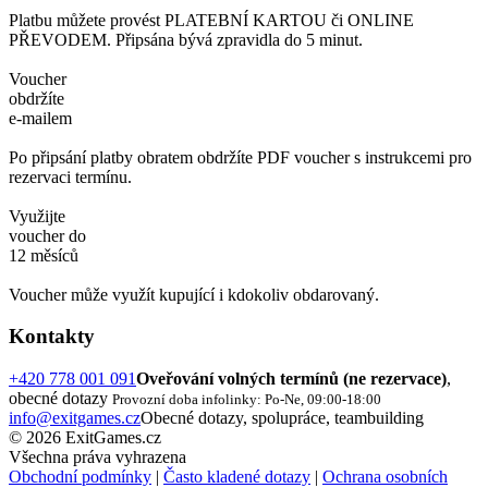
Platbu můžete provést PLATEBNÍ KARTOU či ONLINE
PŘEVODEM. Připsána bývá zpravidla do 5 minut.
Voucher
obdržíte
e-mailem
Po připsání platby obratem obdržíte PDF voucher s instrukcemi pro
rezervaci termínu.
Využijte
voucher do
12 měsíců
Voucher může využít kupující i kdokoliv obdarovaný.
Kontakty
+420 778 001 091
Oveřování volných termínů (ne rezervace)
,
obecné dotazy
Provozní doba infolinky: Po-Ne, 09:00-18:00
info@exitgames.cz
Obecné dotazy, spolupráce, teambuilding
© 2026 ExitGames.cz
Všechna práva vyhrazena
Obchodní podmínky
|
Často kladené dotazy
|
Ochrana osobních