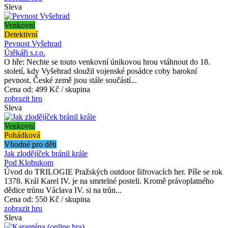
Sleva
Venkovní
Detektivní
Pevnost Vyšehrad
Útěkáři s.r.o.
O hře: Nechte se touto venkovní únikovou hrou vtáhnout do 18.
století, kdy Vyšehrad sloužil vojenské posádce coby barokní
pevnost. České země jsou stále součástí...
Cena od:
499 Kč / skupina
zobrazit hru
Sleva
Venkovní
Pohádková
Vhodné pro děti
Jak zlodějíček bránil krále
Pod Klobukom
Úvod do TRILOGIE Pražských outdoor šifrovacích her. Píše se rok
1378. Král Karel IV. je na smrtelné posteli. Kromě právoplatného
dědice trůnu Václava IV. si na trůn...
Cena od:
550 Kč / skupina
zobrazit hru
Sleva