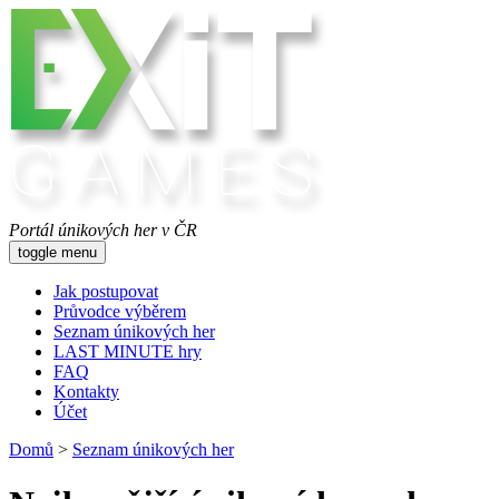
Portál únikových her v ČR
toggle menu
Jak postupovat
Průvodce výběrem
Seznam únikových her
LAST MINUTE hry
FAQ
Kontakty
Účet
Domů
>
Seznam únikových her