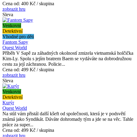
Cena od:
400 Kč / skupina
zobrazit hru
Sleva
Venkovní
Detektivní
Vhodné pro děti
Fantom Sapy
Quest World
Příběh V Sapě za záhadných okolností zmizela vietnamská holčička
Kim-Ly. Spolu s jejím bratrem Baem se vydáváte na dobrodružnou
cestu za její záchranou. Policie...
Cena od:
499 Kč / skupina
zobrazit hru
Sleva
Venkovní
Detektivní
Kurýr
Quest World
Na stůl vám přistál další kšeft od společnosti, která je v podsvětí
známá jako Syndikát. Dáváte dohromady tým a jde se na věc. Tahle
práce za super...
Cena od:
499 Kč / skupina
zobrazit hru