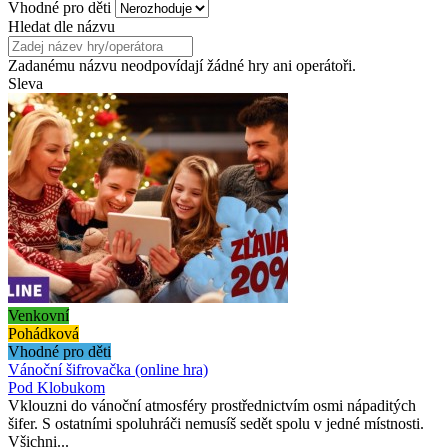
Vhodné pro děti
Hledat dle názvu
Zadanému názvu neodpovídají žádné hry ani operátoři.
Sleva
Venkovní
Pohádková
Vhodné pro děti
Vánoční šifrovačka (online hra)
Pod Klobukom
Vklouzni do vánoční atmosféry prostřednictvím osmi nápaditých
šifer. S ostatními spoluhráči nemusíš sedět spolu v jedné místnosti.
Všichni...