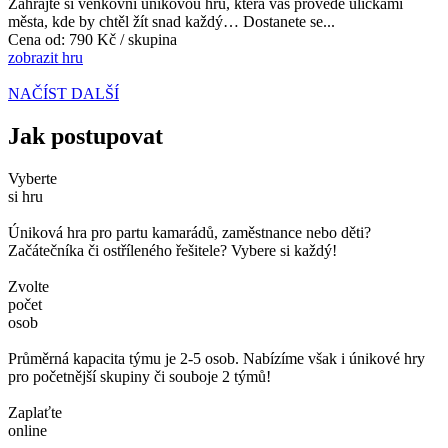
Zahrajte si venkovní únikovou hru, která vás provede uličkami
města, kde by chtěl žít snad každý… Dostanete se...
Cena od:
790 Kč / skupina
zobrazit hru
NAČÍST DALŠÍ
Jak postupovat
Vyberte
si hru
Úniková hra pro partu kamarádů, zaměstnance nebo děti?
Začátečníka či ostříleného řešitele? Vybere si každý!
Zvolte
počet
osob
Průměrná kapacita týmu je 2-5 osob. Nabízíme však i únikové hry
pro početnější skupiny či souboje 2 týmů!
Zaplaťte
online