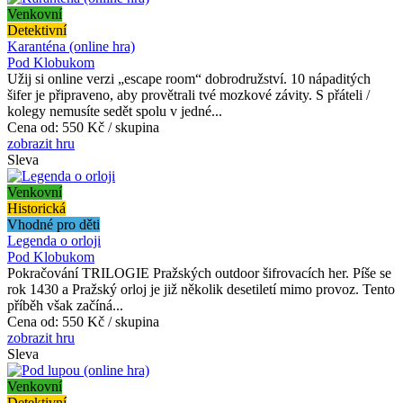
Venkovní
Detektivní
Karanténa (online hra)
Pod Klobukom
Užij si online verzi „escape room“ dobrodružství. 10 nápaditých
šifer je připraveno, aby provětrali tvé mozkové závity. S přáteli /
kolegy nemusíte sedět spolu v jedné...
Cena od:
550 Kč / skupina
zobrazit hru
Sleva
Venkovní
Historická
Vhodné pro děti
Legenda o orloji
Pod Klobukom
Pokračování TRILOGIE Pražských outdoor šifrovacích her. Píše se
rok 1430 a Pražský orloj je již několik desetiletí mimo provoz. Tento
příběh však začíná...
Cena od:
550 Kč / skupina
zobrazit hru
Sleva
Venkovní
Detektivní