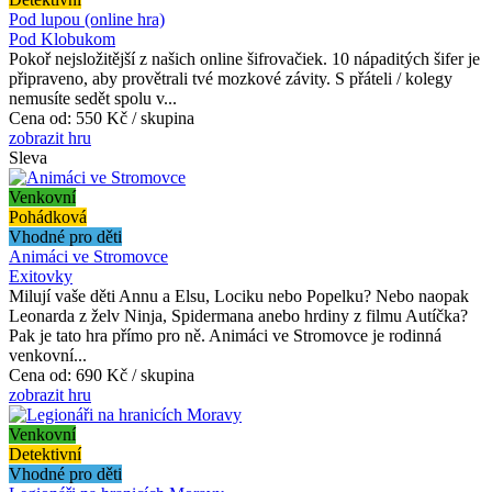
Pod lupou (online hra)
Pod Klobukom
Pokoř nejsložitější z našich online šifrovačiek. 10 nápaditých šifer je
připraveno, aby provětrali tvé mozkové závity. S přáteli / kolegy
nemusíte sedět spolu v...
Cena od:
550 Kč / skupina
zobrazit hru
Sleva
Venkovní
Pohádková
Vhodné pro děti
Animáci ve Stromovce
Exitovky
Milují vaše děti Annu a Elsu, Lociku nebo Popelku? Nebo naopak
Leonarda z želv Ninja, Spidermana anebo hrdiny z filmu Autíčka?
Pak je tato hra přímo pro ně. Animáci ve Stromovce je rodinná
venkovní...
Cena od:
690 Kč / skupina
zobrazit hru
Venkovní
Detektivní
Vhodné pro děti