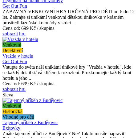
Legionáři na hranicích Moravy
Get Out Fun
ZÁBAVNÁ VENKOVNÍ HRA URČENÁ PRO DĚTI od 6 do 12
let. Zahrajte si unikátní venkovní dětskou únikovku v krásném
prostředí lázeňské kolonády v srdci...
Cena od:
699 Kč / skupina
zobrazit hru
Venkovní
Detektivní
Vražda v hotelu
Get Out Fun
Vstupte do světa naší unikátní únikové hry "Vražda v hotelu", kde
se každý detail stává klíčem k rozuzlení. Prozkoumejte každý kout
hotelu a jeho...
Cena od:
699 Kč / skupina
zobrazit hru
Sleva
Venkovní
Historická
Vhodné pro děti
Tajemný příběh z Budějovic
Exitovky
Znáte tajemný příběh z Budějovic? Ne? Tak to musíte napravit!